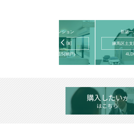
中古マンション
新築一
丁目
川越市菅原町
練馬区土支
2LDK＋1S(納戸)
4LD
購入したい
方
はこちら