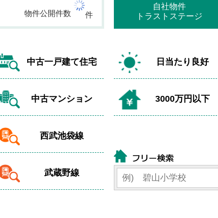
自社物件
物件公開件数
件
トラストステージ
中古一戸建て住宅
日当たり良好
中古マンション
3000万円以下
西武池袋線
武蔵野線