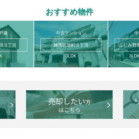
おすすめ物件
戸建
中古マンション
中
田３丁目
練馬区旭町３丁目
ふじみ野
K
3LDK
3LD
売却したい
方
はこちら