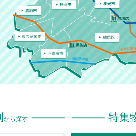
別
特集
から探す