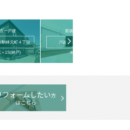
古一戸建
新築一戸建
市駒林元町４丁目
川越市岸町２丁目
富
K＋1S(納戸)
4LDK
リフォームしたい
方
はこちら