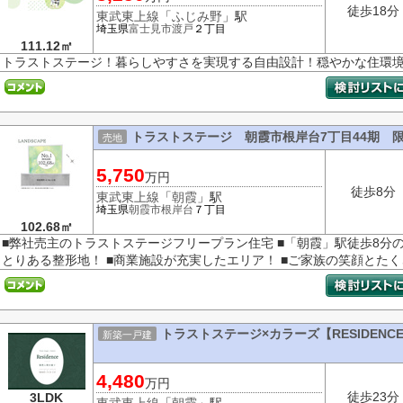
徒歩18分
東武東上線
「
ふじみ野
」駅
埼玉県
富士見市
渡戸
２丁目
111.12㎡
トラストステージ！暮らしやすさを実現する自由設計！穏やかな住環境
トラストステージ 朝霞市根岸台7丁目44期 限
売地
5,750
万円
徒歩8分
東武東上線
「
朝霞
」駅
埼玉県
朝霞市
根岸台
７丁目
102.68㎡
■弊社売主のトラストステージフリープラン住宅 ■「朝霞」駅徒歩8分の
とりある整形地！ ■商業施設が充実したエリア！ ■ご家族の笑顔とたくさ
トラストステージ×カラーズ【RESIDENC
新築一戸建
4,480
万円
徒歩23分
3LDK