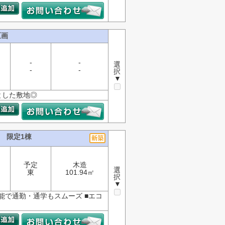
区画
-
-
選
-
-
択
▼
とした敷地◎
 限定1棟
予定
木造
選
東
101.94㎡
択
▼
能で通勤・通学もスムーズ ■エコ