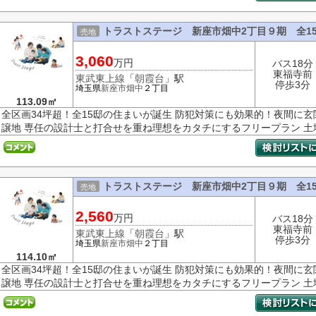
トラストステージ 新座市畑中2丁目９期 全1
売地
3,060
万円
バス18分
東福寺前
東武東上線
「
朝霞台
」駅
停歩3分
埼玉県
新座市
畑中
２丁目
113.09㎡
全区画34坪超！全15邸の住まいが誕生 防犯対策にも効果的！夜間に
譲地 専任の設計士と打合せを重ね理想をカタチにするフリープラン 土地
トラストステージ 新座市畑中2丁目９期 全1
売地
2,560
万円
バス18分
東福寺前
東武東上線
「
朝霞台
」駅
停歩3分
埼玉県
新座市
畑中
２丁目
114.10㎡
全区画34坪超！全15邸の住まいが誕生 防犯対策にも効果的！夜間に
譲地 専任の設計士と打合せを重ね理想をカタチにするフリープラン 土地