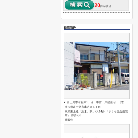
20
件が該当
新着物件
富士見市水谷東1丁目 中古一戸建住宅 （志木本店）
埼玉県富士見市水谷東１丁目
東武東上線「志木」駅 バス14分 「さくら記念病院
前」 停歩2分
築59年