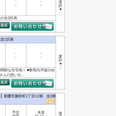
-
-
選
-
-
択
▼
の全2区画
定1区画
-
-
選
-
-
択
▼
閑静な住宅地！ ■敷地31坪超のゆ
んの思い出...
E】朝霞市膝折町1丁目12期 全2棟
予定
木造
選