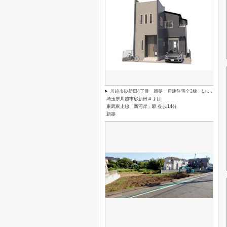
川越市砂新田4丁目 新築一戸建住宅全2棟 (ふじみ野店)
埼玉県川越市砂新田４丁目
東武東上線「新河岸」駅 徒歩14分
新築