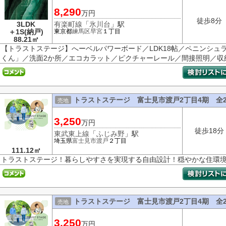
8,290
万円
徒歩8分
3LDK
有楽町線
「
氷川台
」駅
＋1S(納戸)
東京都
練馬区
早宮
１丁目
88.21㎡
【トラストステージ】へーベルパワーボード／LDK18帖／ペニンシュ
くん」／洗面2か所／エコカラット／ピクチャーレール／間接照明／収納
トラストステージ 富士見市渡戸2丁目4期 全
売地
3,250
万円
徒歩18分
東武東上線
「
ふじみ野
」駅
埼玉県
富士見市
渡戸
２丁目
111.12㎡
トラストステージ！暮らしやすさを実現する自由設計！穏やかな住環境
トラストステージ 富士見市渡戸2丁目4期 全
売地
3,250
万円