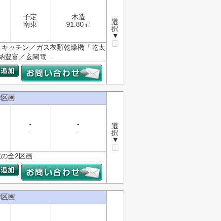
予定
木造
選
南東
91.80㎡
択
▼
ラキッチン／ガス衣類乾燥機「乾太
豊富／玄関電...
2区画
-
-
選
-
-
択
▼
の全2区画
2区画