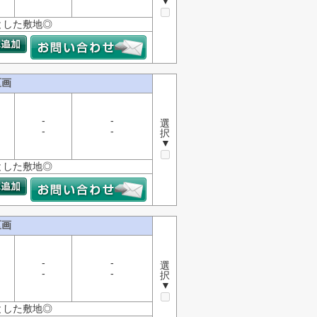
▼
とした敷地◎
区画
-
-
選
-
-
択
▼
とした敷地◎
区画
-
-
選
-
-
択
▼
とした敷地◎