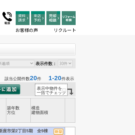
お客様の声
リクルート
表示件数：
20
1-20
該当公開件数
件
件表示
表示中物件を
一括でチェック
築年数
構造
方位
建物面積
新座市栄2丁目5期 全9棟