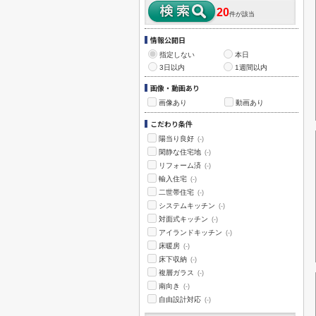
20
件が該当
情報公開日
指定しない
本日
3日以内
1週間以内
画像・動画あり
画像あり
動画あり
こだわり条件
陽当り良好
(-)
閑静な住宅地
(-)
リフォーム済
(-)
輸入住宅
(-)
二世帯住宅
(-)
システムキッチン
(-)
対面式キッチン
(-)
アイランドキッチン
(-)
床暖房
(-)
床下収納
(-)
複層ガラス
(-)
南向き
(-)
自由設計対応
(-)