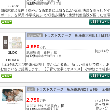
東武東上線
「
朝霞
」駅
埼玉県
朝霞市
膝折町
１丁目
66.78㎡
朝霞駅徒歩圏内！穏やかな街並みに上質な2邸が誕生 快適な暮らしを
ボード」を採用 小学校徒歩9分◎徒歩圏内に生活利便施設が揃った住環境 広
トラストステージ 新座市大和田1丁目19
新築一戸建
4,980
万円
徒歩14分
3LDK
武蔵野線
「
新座
」駅
埼玉県
新座市
大和田
１丁目
110.03㎡
【全24棟の大型開発分譲地】 夢が広がる街。 新しい住まいで描く、
む住まいをご提案します。 【子育て世帯にオススメ】 小学校まで徒歩3～
トラストステージ 新座市馬場2丁目6期 全4
売地
2,750
万円
バス16分
原ヶ谷戸
東武東上線
「
朝霞台
」駅
停歩2分
埼玉県
新座市
馬場
２丁目