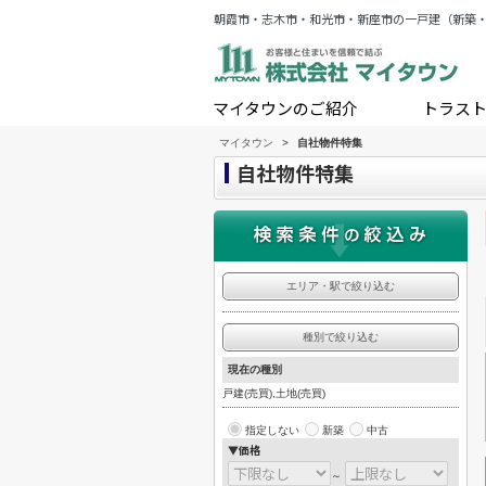
朝霞市・志木市・和光市・新座市の一戸建（新築
マイタウンのご紹介
トラス
マイタウン
>
自社物件特集
自社物件特集
エリア・駅で絞り込む
種別で絞り込む
現在の種別
戸建(売買),土地(売買)
指定しない
新築
中古
▼価格
～