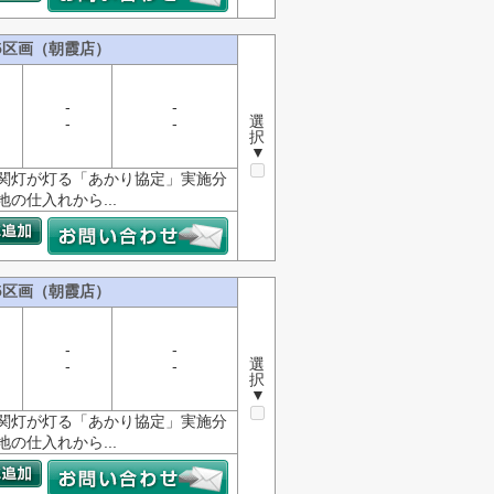
5区画（朝霞店）
-
-
選
-
-
択
▼
玄関灯が灯る「あかり協定」実施分
の仕入れから...
5区画（朝霞店）
-
-
選
-
-
択
▼
玄関灯が灯る「あかり協定」実施分
の仕入れから...