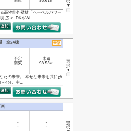
南東
96.61㎡
択
▼
守る高性能外壁材「ヘーベルパワー
々LDKやWI...
期 全24棟
予定
木造
選
南東
98.53㎡
択
▼
あなたの未来。 幸せな未来を共に歩
4分、中...
区画
-
-
選
-
-
択