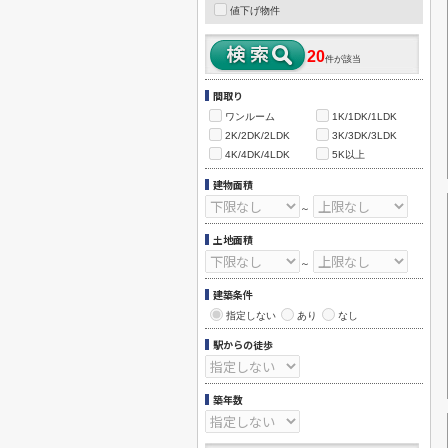
値下げ物件
20
件が該当
間取り
ワンルーム
1K/1DK/1LDK
2K/2DK/2LDK
3K/3DK/3LDK
4K/4DK/4LDK
5K以上
建物面積
～
土地面積
～
建築条件
指定しない
あり
なし
駅からの徒歩
築年数