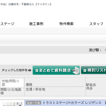
・中古）分譲住宅・不動産なら【マイタウン】
トステージ
施工事例
物件検索
スタッフ
並び順：
外観
/
間取り
図
価格
駅徒歩
停歩
交通 / 所在地
間取り/土地面
積
トラストステージ×カラーズ レジデンス 
新築一戸建