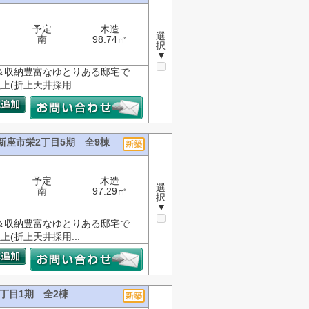
予定
木造
選
南
98.74㎡
択
▼
＆収納豊富なゆとりある邸宅で
上(折上天井採用...
新座市栄2丁目5期 全9棟
予定
木造
選
南
97.29㎡
択
▼
＆収納豊富なゆとりある邸宅で
上(折上天井採用...
丁目1期 全2棟