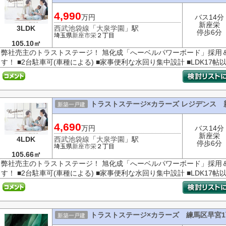
4,990
万円
バス14分
新座栄
3LDK
西武池袋線
「
大泉学園
」駅
停歩6分
埼玉県
新座市
栄
２丁目
105.10㎡
弊社売主のトラストステージ！ 旭化成「へーベルパワーボード」採用
す！ ■2台駐車可(車種による) ■家事便利な水回り集中設計 ■LDK17帖以
トラストステージ×カラーズ レジデンス 
新築一戸建
4,690
万円
バス14分
新座栄
4LDK
西武池袋線
「
大泉学園
」駅
停歩6分
埼玉県
新座市
栄
２丁目
105.66㎡
弊社売主のトラストステージ！ 旭化成「へーベルパワーボード」採用
す！ ■2台駐車可(車種による) ■家事便利な水回り集中設計 ■LDK17帖以
トラストステージ×カラーズ 練馬区早宮1
新築一戸建