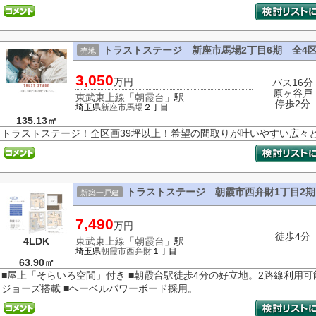
トラストステージ 新座市馬場2丁目6期 全4
売地
3,050
万円
バス16分
原ヶ谷戸
東武東上線
「
朝霞台
」駅
停歩2分
埼玉県
新座市
馬場
２丁目
135.13㎡
トラストステージ！全区画39坪以上！希望の間取りが叶いやすい広々
トラストステージ 朝霞市西弁財1丁目2期
新築一戸建
7,490
万円
徒歩4分
4LDK
東武東上線
「
朝霞台
」駅
埼玉県
朝霞市
西弁財
１丁目
63.90㎡
■屋上「そらいろ空間」付き ■朝霞台駅徒歩4分の好立地。2路線利用可
ジョーズ搭載 ■ヘーベルパワーボード採用。