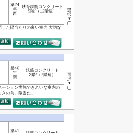
築24
鉄骨鉄筋コンクリート
年
選
5階/（12階建）
西
択
▼
面した陽当たりの良い室内 大切な
築46
鉄筋コンクリート
年
2階/（7階建）
選
南
択
▼
ベーション実施できれいな室内の
向きの為、陽当た...
)
築41
鉄筋コンクリート