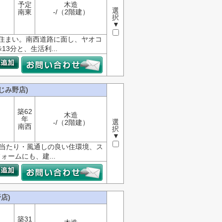
予定
木造
選
南東
-/（2階建）
択
▼
住まい。南西道路に面し、ヤオコ
3分と、生活利...
じみ野店)
築62
木造
年
選
-/（2階建）
南西
択
▼
陽当たり・風通しの良い住環境、ス
ームにも、建...
店)
築31