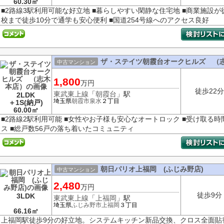
60.30㎡
■2路線3駅利用可能な好立地 ■暮らしやすい閑静な住宅地 ■商業施設が
校まで徒歩10分で通学も安心便利 ■国道254号線へのアクセス良好
ザ・ステイツ朝霞台オークヒルズ （
中古マンション
1,800
万円
徒歩22分
東武東上線
「
朝霞台
」駅
2LDK
埼玉県
朝霞市
泉水
２丁目
＋1S(納戸)
60.00㎡
■2路線2駅利用可能 ■女性やお子様も安心なオートロック ■受け取る
ス ■総戸数56戸の落ち着いたコミュニティ
朝日パリオ上福岡 (ふじみ野店)
中古マンション
2,480
万円
徒歩9分
3LDK
東武東上線
「
上福岡
」駅
埼玉県
ふじみ野市
上福岡
３丁目
66.16㎡
上福岡駅徒歩9分の好立地。システムキッチン新品交換、クロス全面貼