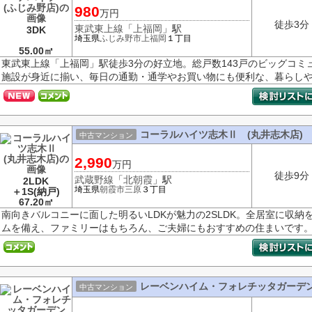
980
万円
徒歩3分
東武東上線
「
上福岡
」駅
3DK
埼玉県
ふじみ野市
上福岡
１丁目
55.00㎡
東武東上線「上福岡」駅徒歩3分の好立地。総戸数143戸のビッグコミ
施設が身近に揃い、毎日の通勤・通学やお買い物にも便利な、暮らしや
コーラルハイツ志木Ⅱ (丸井志木店)
中古マンション
2,990
万円
徒歩9分
武蔵野線
「
北朝霞
」駅
2LDK
埼玉県
朝霞市
三原
３丁目
＋1S(納戸)
67.20㎡
南向きバルコニーに面した明るいLDKが魅力の2SLDK。全居室に収
ムを備え、ファミリーはもちろん、ご夫婦にもおすすめの住まいです
レーベンハイム・フォレチッタガーデ
中古マンション