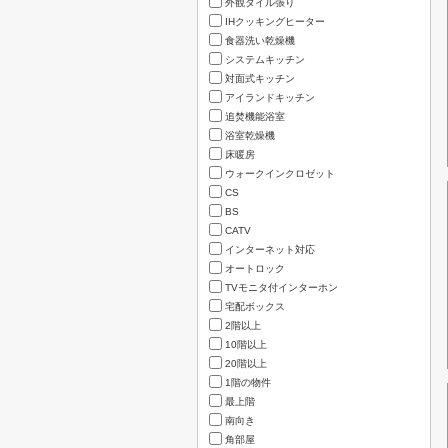
外観タイル張り
IHクッキングヒーター
食器洗い乾燥機
システムキッチン
対面式キッチン
アイランドキッチン
追焚機能浴室
浴室乾燥機
床暖房
ウォークインクロゼット
CS
BS
CATV
インターネット対応
オートロック
TVモニタ付インターホン
宅配ボックス
2階以上
10階以上
20階以上
1階の物件
最上階
南向き
角部屋