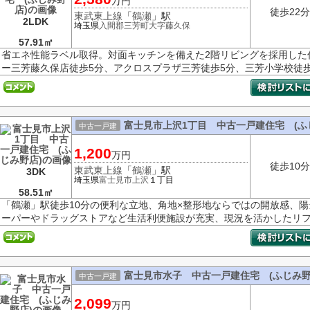
万円
徒歩22分
東武東上線
「
鶴瀬
」駅
2LDK
埼玉県
入間郡三芳町
大字藤久保
57.91㎡
省エネ性能ラベル取得。対面キッチンを備えた2階リビングを採用した
ー三芳藤久保店徒歩5分、アクロスプラザ三芳徒歩5分、三芳小学校徒歩1
富士見市上沢1丁目 中古一戸建住宅 (ふ
中古一戸建
1,200
万円
徒歩10分
東武東上線
「
鶴瀬
」駅
3DK
埼玉県
富士見市
上沢
１丁目
58.51㎡
「鶴瀬」駅徒歩10分の便利な立地、角地×整形地ならではの開放感、
ーパーやドラッグストアなど生活利便施設が充実、現況を活かしたリフォ
富士見市水子 中古一戸建住宅 (ふじみ野
中古一戸建
2,099
万円