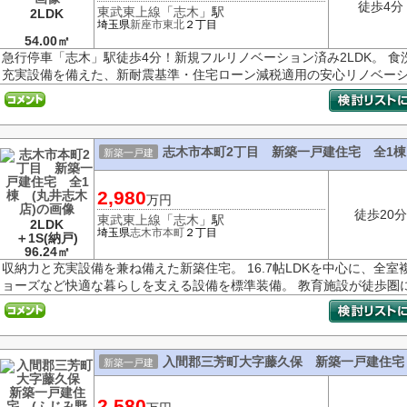
徒歩4分
東武東上線
「
志木
」駅
2LDK
埼玉県
新座市
東北
２丁目
54.00㎡
急行停車「志木」駅徒歩4分！新規フルリノベーション済み2LDK。 
充実設備を備えた、新耐震基準・住宅ローン減税適用の安心リノベーショ
志木市本町2丁目 新築一戸建住宅 全1棟
新築一戸建
2,980
万円
徒歩20分
東武東上線
「
志木
」駅
2LDK
埼玉県
志木市
本町
２丁目
＋1S(納戸)
96.24㎡
収納力と充実設備を兼ね備えた新築住宅。 16.7帖LDKを中心に、全
ョーズなど快適な暮らしを支える設備を標準装備。 教育施設が徒歩圏に充
入間郡三芳町大字藤久保 新築一戸建住宅 
新築一戸建
2,580