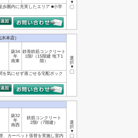
▼
徒歩圏内に充実したエリア ■小学
志木本店）
築34
鉄骨鉄筋コンクリート
年
1階/（15階建 地下1
選
南東
階）
択
▼
時間を気にせず過ごせる宅配ボック
築32
鉄筋コンクリート
年
2階/（7階建）
選
南西
択
▼
替、カーペット張替を実施し室内