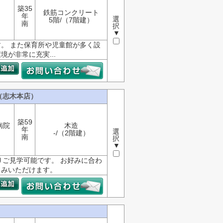
築35
鉄筋コンクリート
年
選
5階/（7階建）
南
択
▼
。 また保育所や児童館が多く設
が非常に充実...
（志木本店）
築59
病院
木造
年
選
-/（2階建）
南
択
▼
りご見学可能です。 お好みに合わ
しみいただけます。