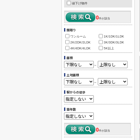
値下げ物件
0
件が該当
間取り
ワンルーム
1K/1DK/1LDK
2K/2DK/2LDK
3K/3DK/3LDK
4K/4DK/4LDK
5K以上
面積
～
土地面積
～
駅からの徒歩
築年数
0
件が該当