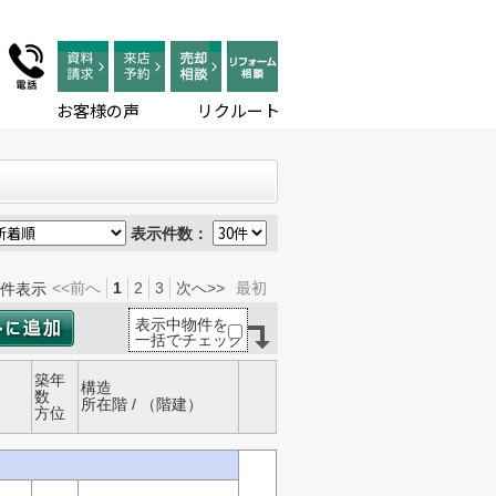
お客様の声
リクルート
表示件数：
<<前へ
1
2
3
次へ>>
最初
件表示
表示中物件を
一括でチェック
築年
構造
数
所在階 / （階建）
方位