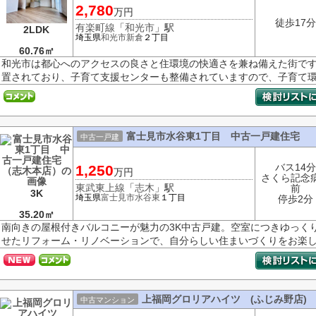
2,780
万円
徒歩17分
有楽町線
「
和光市
」駅
2LDK
埼玉県
和光市
新倉
２丁目
60.76㎡
和光市は都心へのアクセスの良さと住環境の快適さを兼ね備えた街です
置されており、子育て支援センターも整備されていますので、子育て環境
富士見市水谷東1丁目 中古一戸建住宅 
中古一戸建
バス14分
1,250
万円
さくら記念
東武東上線
「
志木
」駅
前
3K
埼玉県
富士見市
水谷東
１丁目
停歩2分
35.20㎡
南向きの屋根付きバルコニーが魅力の3K中古戸建。空室につきゆっく
せたリフォーム・リノベーションで、自分らしい住まいづくりをお楽
上福岡グロリアハイツ (ふじみ野店)
中古マンション