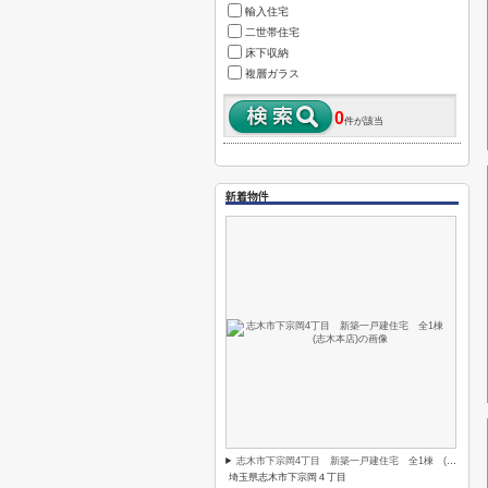
輸入住宅
二世帯住宅
床下収納
複層ガラス
0
件が該当
新着物件
志木市下宗岡4丁目 新築一戸建住宅 全1棟 (志木本店)
埼玉県志木市下宗岡４丁目