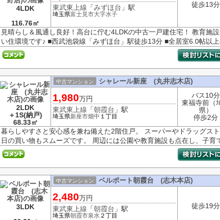
徒歩13分
東武東上線
「
みずほ台
」駅
4LDK
埼玉県
富士見市
大字水子
116.76㎡
見晴らし＆風通し良好！高台に佇む4LDKの中古一戸建住宅！ 教育施
い住環境です♪ ■西武池袋線「みずほ台」駅徒歩13分 ■全居室6.0帖以上の
シャレール新座 (丸井志木店)
中古マンション
バス10分
1,980
万円
東福寺前（
2LDK
東武東上線
「
朝霞台
」駅
県）
＋1S(納戸)
埼玉県
新座市
畑中
１丁目
停歩2分
68.33㎡
暮らしやすさと安心感を兼ね備えた2階住戸。 スーパーやドラッグス
日の買い物もスムーズです。 周辺には公園や教育施設も点在し、子育て世
ベルポート朝霞台 (志木本店)
中古マンション
2,480
万円
徒歩19分
3LDK
東武東上線
「
朝霞台
」駅
埼玉県
朝霞市
泉水
２丁目