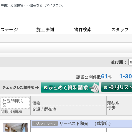
・中古）分譲住宅・不動産なら【マイタウン】
トステージ
施工事例
物件検索
スタッフ
並び順：
61
1-30
該当公開件数
件
外観
/
間取り
価格
駅徒歩
図
停歩
交通 / 所在地
間取り/面積
リーベスト和光 （成増店）
中古マンション