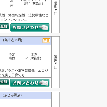
年
選
3階/（6階建）
南
択
▼
食洗機・浴室乾燥機・追焚機能など
ンマンション...
 (丸井志木店)
予定
木造
選
南西
-/（3階建）
択
▼
室複層ガラスや浴室乾燥機、エコジ
実し子育ても...
(ふじみ野店)