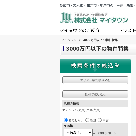
朝霞市・志木市・和光市・新座市の一戸建（新築
マイタウンのご紹介
トラス
マイタウン
>
3000万円以下の物件特集
3000万円以下の物件特集
エリア・駅で絞り込む
種別で絞り込む
現在の種別
マンション(売買),戸建(売買)
指定しない
新築
中古
▼価格
～3,000万円以下