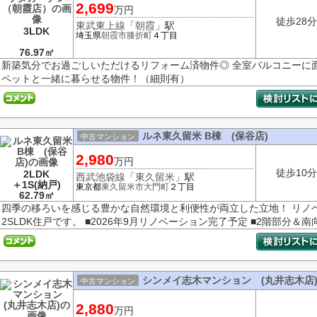
2,699
万円
徒歩28分
東武東上線
「
朝霞
」駅
3LDK
埼玉県
朝霞市
膝折町
４丁目
76.97㎡
新築気分でお過ごしいただけるリフォーム済物件◎ 全室バルコニーに
ペットと一緒に暮らせる物件！（細則有）
ルネ東久留米 B棟 (保谷店)
中古マンション
2,980
万円
徒歩10分
2LDK
西武池袋線
「
東久留米
」駅
＋1S(納戸)
東京都
東久留米市
大門町
２丁目
62.79㎡
四季の移ろいを感じる豊かな自然環境と利便性が両立した立地！ リノ
2SLDK住戸です。 ■2026年9月リノベーション完了予定 ■2階部分＆南
シンメイ志木マンション (丸井志木店
中古マンション
2,880
万円