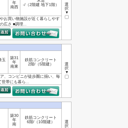
木造
年
選
-/（2階建 地下1階）
南西
択
▼
設やお買い物施設が近く暮らしやす
広さ ■調理...
築31
埼玉
鉄筋コンクリート
年
2階/（5階建）
選
南東
択
▼
トア、コンビニが徒歩圏に揃い、毎
帯にも暮ら...
築30
鉄筋コンクリート
年
6階/（10階建）
選
南
択