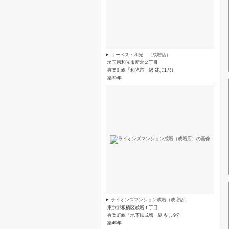
リーベスト和光 （成増店）
埼玉県和光市新倉２丁目
有楽町線「和光市」駅 徒歩17分
築35年
ライオンズマンション成増（成増店）
東京都板橋区成増１丁目
有楽町線「地下鉄成増」駅 徒歩9分
築40年