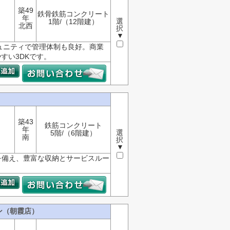
築49
鉄骨鉄筋コンクリート
年
選
1階/（12階建）
北西
択
▼
ュニティで管理体制も良好。商業
すい3DKです。
築43
鉄筋コンクリート
年
選
5階/（6階建）
南
択
▼
納を備え、豊富な収納とサービスルー
。
ン（朝霞店）