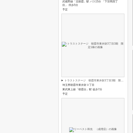
武蔵野線「北朝霞」駅 バス15分 「下宗岡四丁
目」 停歩5分
予定
トラストステージ 朝霞市東弁財3丁目3期 限定1棟
埼玉県朝霞市東弁財３丁目
東武東上線「朝霞台」駅 徒歩7分
予定