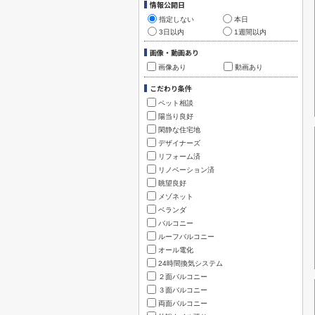
情報公開日
指定しない
本日
3日以内
1週間以内
画像・動画あり
画像あり
動画あり
こだわり条件
ペット相談
陽当り良好
閑静な住宅地
デザイナーズ
リフォーム済
リノベーション済
眺望良好
メゾネット
ベランダ
バルコニー
ルーフバルコニー
オール電化
24時間換気システム
２面バルコニー
３面バルコニー
両面バルコニー