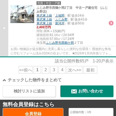
6ｍ公道に面し開放的 ■作業に集中しやすい...
売買｜中古一戸建
ふじみ野市西鶴ケ岡2丁目 中古一戸建住宅 (ふじ
み野店)
東武東上線
「
上福岡
」駅 徒歩24分
東武東上線
「
ふじみ野
」駅 徒歩41分
東武東上線
「
新河岸
」駅 徒歩50分
2,400万円
間取:
3DK＋1S(納戸)
建物面積:
81.14㎡ / 24.54坪
土地面積:
57.00㎡ / 17.24坪
埼玉県
ふじみ野市
西鶴ケ岡
２丁目
お買い物施設が徒歩圏内に充実し暮らしに便利な住環境！ 開放的な角地
に佇むリフォーム済み3SDKの住まいです。 ■2026年1月内外装リフォー
ム ■家事便利な1階水回り集中設計 ■全居室2面...
該当公開件数
65
戸
1-20
戸表示
1
2
3
4
<<前へ
次へ>>
最初
チェックした物件をまとめて
検討リストに追加
お問い合わせ
無料会員登録はこちら
公開物件数：
0
件
会員登録