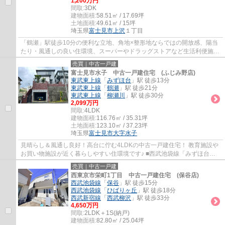
1,200万円
間取:
3DK
建物面積:
58.51㎡ / 17.69坪
土地面積:
49.61㎡ / 15坪
埼玉県
富士見市
上沢
１丁目
「鶴瀬」駅徒歩10分の便利な立地、角地×整形地ならではの開放感、陽当
たり・風通しの良い住環境、スーパーやドラッグストアなど生活利便施設
が充実、現況を活かしたリフォームにも、建...
売買｜中古一戸建
富士見市水子 中古一戸建住宅 (ふじみ野店)
東武東上線
「
みずほ台
」駅 徒歩13分
東武東上線
「
鶴瀬
」駅 徒歩21分
東武東上線
「
柳瀬川
」駅 徒歩30分
2,099万円
間取:
4LDK
建物面積:
116.76㎡ / 35.31坪
土地面積:
123.10㎡ / 37.23坪
埼玉県
富士見市
大字水子
見晴らし＆風通し良好！高台に佇む4LDKの中古一戸建住宅！ 教育施設や
お買い物施設が近く暮らしやすい住環境です♪ ■西武池袋線「みずほ台」
駅徒歩13分 ■全居室6.0帖以上の広さ ■調理...
売買｜中古一戸建
西東京市栄町1丁目 中古一戸建住宅 (保谷店)
西武池袋線
「
保谷
」駅 徒歩15分
西武池袋線
「
ひばりヶ丘
」駅 徒歩18分
西武新宿線
「
西武柳沢
」駅 徒歩33分
4,650万円
間取:
2LDK＋1S(納戸)
建物面積:
82.80㎡ / 25.04坪