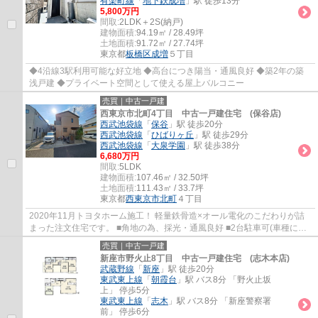
有楽町線
「
地下鉄成増
」駅 徒歩13分
5,800万円
間取:
2LDK＋2S(納戸)
建物面積:
94.19㎡ / 28.49坪
土地面積:
91.72㎡ / 27.74坪
東京都
板橋区
成増
５丁目
◆4沿線3駅利用可能な好立地 ◆高台につき陽当・通風良好 ◆築2年の築
浅戸建 ◆プライベート空間として使える屋上バルコニー
売買｜中古一戸建
西東京市北町4丁目 中古一戸建住宅 (保谷店)
西武池袋線
「
保谷
」駅 徒歩20分
西武池袋線
「
ひばりヶ丘
」駅 徒歩29分
西武池袋線
「
大泉学園
」駅 徒歩38分
6,680万円
間取:
5LDK
建物面積:
107.46㎡ / 32.50坪
土地面積:
111.43㎡ / 33.7坪
東京都
西東京市
北町
４丁目
2020年11月トヨタホーム施工！ 軽量鉄骨造×オール電化のこだわりが詰
まった注文住宅です。 ■角地の為、採光・通風良好 ■2台駐車可(車種によ
る) ■家事便利な水回り集中設計 ■プライバ...
売買｜中古一戸建
新座市野火止8丁目 中古一戸建住宅 (志木本店)
武蔵野線
「
新座
」駅 徒歩20分
東武東上線
「
朝霞台
」駅 バス8分 「野火止坂
上」 停歩5分
東武東上線
「
志木
」駅 バス8分 「新座警察署
前」 停歩6分