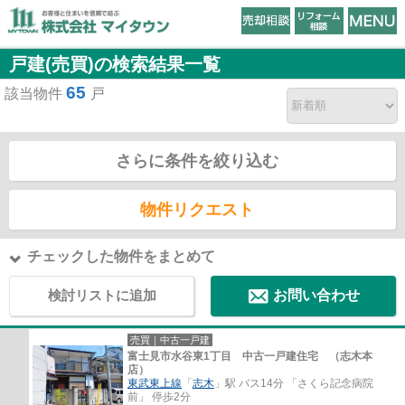
戸建(売買)の検索結果一覧
65
該当物件
戸
さらに条件を絞り込む
物件リクエスト
チェックした物件をまとめて
検討リストに追加
お問い合わせ
売買｜中古一戸建
富士見市水谷東1丁目 中古一戸建住宅 （志木本
店）
東武東上線
「
志木
」駅 バス14分 「さくら記念病院
前」 停歩2分