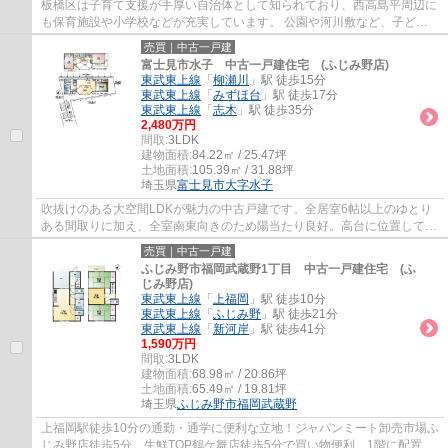
板橋区は子育て支援が手厚い自治体として知られており、西高島平周辺に
も保育施設や小学校などが充実しています。 公園や河川敷など、子ども
がのびのびと遊べるスペースが豊富にありフ...
売買｜中古一戸建
富士見市水子 中古一戸建住宅 (ふじみ野店)
東武東上線
「
柳瀬川
」駅 徒歩15分
東武東上線
「
みずほ台
」駅 徒歩17分
東武東上線
「
志木
」駅 徒歩35分
2,480万円
間取:
3LDK
建物面積:
84.22㎡ / 25.47坪
土地面積:
105.39㎡ / 31.88坪
埼玉県
富士見市
大字水子
吹抜けのある大空間LDKが魅力の中古戸建です。全居室6帖以上のゆとり
ある間取りに加え、全室南東向きのため陽当たり良好。高台に位置してお
り、眺望・通風にも恵まれた開放的な住環境...
売買｜中古一戸建
ふじみ野市福岡武蔵野1丁目 中古一戸建住宅 (ふ
じみ野店)
東武東上線
「
上福岡
」駅 徒歩10分
東武東上線
「
ふじみ野
」駅 徒歩21分
東武東上線
「
新河岸
」駅 徒歩41分
1,590万円
間取:
3LDK
建物面積:
68.98㎡ / 20.86坪
土地面積:
65.49㎡ / 19.81坪
埼玉県
ふじみ野市
福岡武蔵野
上福岡駅徒歩10分の通勤・通学に便利な立地！ジャパンミート卸売市場ふ
じみ野店徒歩5分、生鮮TOP鶴ケ舞店徒歩5分で買い物便利、1階に配置さ