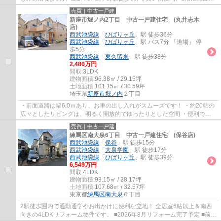
れた約10.5帖のLDK、雨や汚れから愛車を守る...
売買｜中古一戸建
新座市堀ノ内2丁目 中古一戸建住宅 (丸井志木
店)
西武池袋線
「
ひばりヶ丘
」駅 徒歩36分
西武池袋線
「
ひばりヶ丘
」駅 バス7分 「道場」 停
歩5分
西武池袋線
「
東久留米
」駅 徒歩38分
2,480万円
間取:
3LDK
建物面積:
96.38㎡ / 29.15坪
土地面積:
101.15㎡ / 30.59坪
埼玉県
新座市
堀ノ内
２丁目
・前面道路は幅6.0ｍあり、お車の出し入れがスムーズです！ ・約20帖の
広々としたリビングは、明るく開放的でゆったりとした空間 ・便利で快
適な生活環境が整った家族にやさしい住環境...
売買｜中古一戸建
練馬区南大泉6丁目 中古一戸建住宅 (保谷店)
西武池袋線
「
保谷
」駅 徒歩15分
西武池袋線
「
大泉学園
」駅 徒歩17分
西武池袋線
「
ひばりヶ丘
」駅 徒歩39分
6,549万円
間取:
4LDK
建物面積:
93.15㎡ / 28.17坪
土地面積:
107.68㎡ / 32.57坪
東京都
練馬区
南大泉
６丁目
2駅徒歩圏内で通勤通学やお出かけに便利な立地！ 全居室6帖以上＆南西
向きの4LDKリフォーム物件です。 ■2026年8月リフォーム完了予定 ■前面