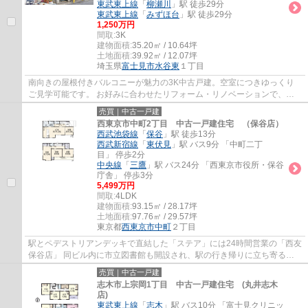
東武東上線
「
柳瀬川
」駅 徒歩29分
東武東上線
「
みずほ台
」駅 徒歩29分
1,250万円
間取:
3K
建物面積:
35.20㎡ / 10.64坪
土地面積:
39.92㎡ / 12.07坪
埼玉県
富士見市
水谷東
１丁目
南向きの屋根付きバルコニーが魅力の3K中古戸建。空室につきゆっくり
ご見学可能です。 お好みに合わせたリフォーム・リノベーションで、自
分らしい住まいづくりをお楽しみいただけます。
売買｜中古一戸建
西東京市中町2丁目 中古一戸建住宅 （保谷店）
西武池袋線
「
保谷
」駅 徒歩13分
西武新宿線
「
東伏見
」駅 バス9分 「中町二丁
目」 停歩2分
中央線
「
三鷹
」駅 バス24分 「西東京市役所・保谷
庁舎」 停歩3分
5,499万円
間取:
4LDK
建物面積:
93.15㎡ / 28.17坪
土地面積:
97.76㎡ / 29.57坪
東京都
西東京市
中町
２丁目
駅とペデストリアンデッキで直結した「ステア」には24時間営業の「西友
保谷店」 同ビル内に市立図書館も開設され、駅の行き帰りに立ち寄るこ
とができるので大変便利です。
売買｜中古一戸建
志木市上宗岡1丁目 中古一戸建住宅 (丸井志木
店)
東武東上線
「
志木
」駅 バス10分 「富士見クリニッ