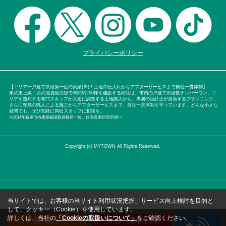
プライバシーポリシー
【エリア一戸建て供給第一位の実績(※)！土地の仕入れからアフターサービスまで自社一貫体制】
東武東上線・西武池袋線沿線で年間約200棟を建設する同社は、市内の戸建て供給数ナンバーワン。エ
リアを熟知する専門スタッフが入念に調査する土地購入から、専属の設計士が担当するプランニング、
さらに専属の職人による施工からアフターサービスまで、自社一貫体制を守っています。どんな小さな
疑問でも、ぜひ気軽に同社スタッフに相談を。
※2014年新座市内建築確認取得数第一位。住宅産業研究所調べ
Copyright (c) MYTOWN All Rights Reserved.
当サイトでは、お客様の当サイト利用状況把握、サービス向上検討を目的と
して、クッキー（Cookie）を使用しています。
詳しくは、当社の
「Cookieの取扱いについて」
をご確認ください。
資料請求
来店・見学予約