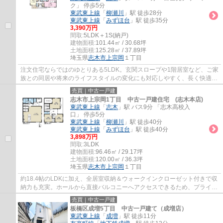
ク」 停歩5分
東武東上線
「
柳瀬川
」駅 徒歩28分
東武東上線
「
みずほ台
」駅 徒歩35分
3,390万円
間取:
5LDK＋1S(納戸)
建物面積:
101.44㎡ / 30.68坪
土地面積:
125.28㎡ / 37.89坪
埼玉県
志木市
上宗岡
１丁目
注文住宅ならではのゆとりある5LDK。玄関スロープや1階居室など、ご家
族との同居や将来のライフスタイルの変化にも対応しやすく、長く快適に
暮らせます。内装リフォーム済で気持ちよく...
売買｜中古一戸建
志木市上宗岡1丁目 中古一戸建住宅 (志木本店)
東武東上線
「
志木
」駅 バス9分 「志木高校入
口」 停歩5分
東武東上線
「
柳瀬川
」駅 徒歩40分
東武東上線
「
みずほ台
」駅 徒歩40分
3,898万円
間取:
3LDK
建物面積:
96.46㎡ / 29.17坪
土地面積:
120.00㎡ / 36.3坪
埼玉県
志木市
上宗岡
１丁目
約18.4帖のLDKに加え、全居室収納＆ウォークインクローゼット付きで収
納力も充実。ホールから直接バルコニーへアクセスできるため、プライバ
シーに配慮しながら洗濯物を干せる、使い勝...
売買｜中古一戸建
板橋区成増5丁目 中古一戸建て（成増店）
東武東上線
「
成増
」駅 徒歩11分