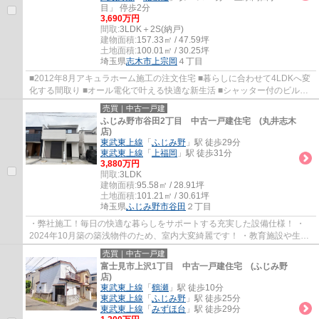
目」 停歩2分
3,690万円
間取:
3LDK＋2S(納戸)
建物面積:
157.33㎡ / 47.59坪
土地面積:
100.01㎡ / 30.25坪
埼玉県
志木市
上宗岡
４丁目
■2012年8月アキュラホーム施工の注文住宅 ■暮らしに合わせて4LDKへ変
化する間取り ■オール電化で叶える快適な新生活 ■シャッター付のビルト
ガレージ ■WIC×納戸2ヵ所。収納豊富な住まい
売買｜中古一戸建
ふじみ野市谷田2丁目 中古一戸建住宅 (丸井志木
店)
東武東上線
「
ふじみ野
」駅 徒歩29分
東武東上線
「
上福岡
」駅 徒歩31分
3,880万円
間取:
3LDK
建物面積:
95.58㎡ / 28.91坪
土地面積:
101.21㎡ / 30.61坪
埼玉県
ふじみ野市
谷田
２丁目
・弊社施工！毎日の快適な暮らしをサポートする充実した設備仕様！ ・
2024年10月築の築浅物件のため、室内大変綺麗です！ ・教育施設や生活
施設が充実した暮らしやすいエリアです！ ・...
売買｜中古一戸建
富士見市上沢1丁目 中古一戸建住宅 (ふじみ野
店)
東武東上線
「
鶴瀬
」駅 徒歩10分
東武東上線
「
ふじみ野
」駅 徒歩25分
東武東上線
「
みずほ台
」駅 徒歩29分