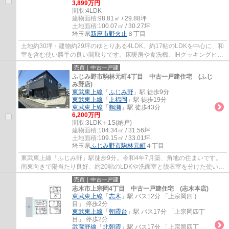
3,899万円
間取:
4LDK
建物面積:
98.81㎡ / 29.88坪
土地面積:
100.07㎡ / 30.27坪
埼玉県
新座市
野火止
８丁目
土地約30坪・建物約29坪のゆとりある4LDK。約17帖のLDKを中心に、和
室を含む使い勝手の良い間取りです。床暖房や食洗機、IHクッキングヒー
ターを備え、全居室収納付きで快適な新生活を...
売買｜中古一戸建
ふじみ野市駒林元町4丁目 中古一戸建住宅 (ふじ
み野店)
東武東上線
「
ふじみ野
」駅 徒歩9分
東武東上線
「
上福岡
」駅 徒歩19分
東武東上線
「
鶴瀬
」駅 徒歩43分
6,200万円
間取:
3LDK＋1S(納戸)
建物面積:
104.34㎡ / 31.56坪
土地面積:
109.15㎡ / 33.01坪
埼玉県
ふじみ野市
駒林元町
４丁目
東武東上線「ふじみ野」駅徒歩9分。令和4年7月築、角地の住まいです。
南東向きで陽当たり良好、約20帖のLDKや洗面室と脱衣室を分けた使いや
すい間取り、カースペース2台分（車種による...
売買｜中古一戸建
志木市上宗岡4丁目 中古一戸建住宅 (志木本店)
東武東上線
「
志木
」駅 バス12分 「上宗岡四丁
目」 停歩2分
東武東上線
「
朝霞台
」駅 バス17分 「上宗岡四丁
目」 停歩2分
武蔵野線
「
北朝霞
」駅 バス17分 「上宗岡四丁