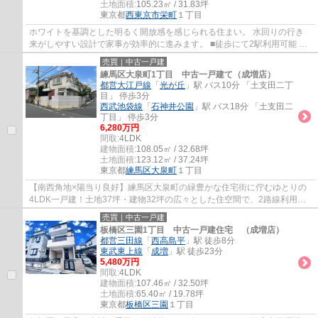
土地面積:
105.23㎡ / 31.83坪
東京都
西東京市
栄町
１丁目
ホワイトを基調とした明るく開放感を感じられる住まい。 水回りの行き
来がしやすい設計で家事が効率的に進みます。 ■徒歩にて2駅利用可能 ■
プライバシー重視の2階リビング ■会話が弾...
売買｜中古一戸建
練馬区大泉町1丁目 中古一戸建て（成増店）
都営大江戸線
「
光が丘
」駅 バス10分 「土支田二丁
目」 停歩3分
西武池袋線
「
石神井公園
」駅 バス18分 「土支田二
丁目」 停歩3分
6,280万円
間取:
4LDK
建物面積:
108.05㎡ / 32.68坪
土地面積:
123.12㎡ / 37.24坪
東京都
練馬区
大泉町
１丁目
【南西角地×陽当り良好】練馬区大泉町の緑豊かな住宅街に佇むゆとりの
4LDK一戸建！土地37坪・建物32坪の広々とした住空間で、2路線利用可
能なバス停まで徒歩3分とアクセスも快適な暮ら...
売買｜中古一戸建
板橋区三園1丁目 中古一戸建住宅 （成増店）
都営三田線
「
西高島平
」駅 徒歩8分
東武東上線
「
成増
」駅 徒歩23分
5,480万円
間取:
4LDK
建物面積:
107.46㎡ / 32.50坪
土地面積:
65.40㎡ / 19.78坪
東京都
板橋区
三園
１丁目