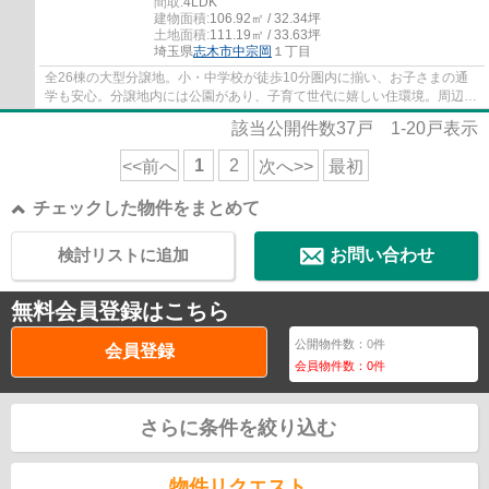
間取:
4LDK
建物面積:
106.92㎡ / 32.34坪
土地面積:
111.19㎡ / 33.63坪
埼玉県
志木市
中宗岡
１丁目
全26棟の大型分譲地。小・中学校が徒歩10分圏内に揃い、お子さまの通
学も安心。分譲地内には公園があり、子育て世代に嬉しい住環境。周辺施
設もあわせてご案内いたしますので、お気軽...
該当公開件数
37
戸
1-20
戸表示
1
2
<<前へ
次へ>>
最初
チェックした物件をまとめて
検討リストに追加
お問い合わせ
無料会員登録はこちら
公開物件数：
0
件
会員登録
会員物件数：
0
件
さらに条件を絞り込む
物件リクエスト