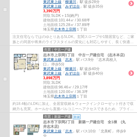
東武東上線
「
柳瀬川
」駅 徒歩28分
東武東上線
「
みずほ台
」駅 徒歩35分
3,390万円
間取:
5LDK＋1S(納戸)
建物面積:
101.44㎡ / 30.68坪
土地面積:
125.28㎡ / 37.89坪
埼玉県
志木市
上宗岡
１丁目
注文住宅ならではのゆとりある5LDK。玄関スロープや1階居室など、ご家
族との同居や将来のライフスタイルの変化にも対応しやすく、長く快適に
暮らせます。内装リフォーム済で気持ちよく...
売買｜中古一戸建
志木市上宗岡1丁目 中古一戸建住宅 (志木本店)
東武東上線
「
志木
」駅 バス9分 「志木高校入
口」 停歩5分
東武東上線
「
柳瀬川
」駅 徒歩40分
東武東上線
「
みずほ台
」駅 徒歩40分
3,898万円
間取:
3LDK
建物面積:
96.46㎡ / 29.17坪
土地面積:
120.00㎡ / 36.3坪
埼玉県
志木市
上宗岡
１丁目
約18.4帖のLDKに加え、全居室収納＆ウォークインクローゼット付きで収
納力も充実。ホールから直接バルコニーへアクセスできるため、プライバ
シーに配慮しながら洗濯物を干せる、使い勝...
売買｜新築一戸建
新築
志木市下宗岡2丁目 新築一戸建住宅 全1棟 (丸
井志木店)
東武東上線
「
志木
」駅 バス10分 「北美町」 停歩9
分