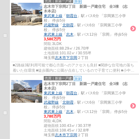
売買｜新築一戸建
新築
志木市下宗岡2丁目 新築一戸建住宅 全3棟 (志
木本店)
東武東上線
「
朝霞台
」駅 バス6分 「宗岡第三小学
校」 停歩5分
武蔵野線
「
北朝霞
」駅 バス6分 「宗岡第三小学
校」 停歩5分
東武東上線
「
志木
」駅 バス12分 「宗岡」 停歩5分
3,580万円
間取:
3LDK
建物面積:
88.29㎡ / 26.70坪
土地面積:
101.02㎡ / 30.55坪
埼玉県
志木市
下宗岡
２丁目
■2路線3駅利用可能で都心方面へのアクセスも良好 ■閑静な住宅地の落ち
着いた住環境 ■徒歩圏内に公園が点在しているので子育てに便利 ■小中学
校が近く、お子様の通学も安心
売買｜新築一戸建
新築
志木市下宗岡2丁目 新築一戸建住宅 全3棟 (志
木本店)
東武東上線
「
朝霞台
」駅 バス6分 「宗岡第三小学
校」 停歩5分
武蔵野線
「
北朝霞
」駅 バス6分 「宗岡第三小学
校」 停歩5分
東武東上線
「
志木
」駅 バス12分 「宗岡」 停歩5分
3,780万円
間取:
4LDK
建物面積:
100.43㎡ / 30.37坪
土地面積:
108.45㎡ / 32.8坪
埼玉県
志木市
下宗岡
２丁目