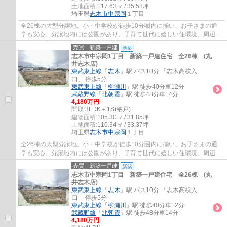
土地面積:
117.63㎡ / 35.58坪
埼玉県
志木市
中宗岡
１丁目
全26棟の大型分譲地。小・中学校が徒歩10分圏内に揃い、お子さまの通
学も安心。分譲地内には公園があり、子育て世代に嬉しい住環境。周辺施
設もあわせてご案内いたしますので、お気軽...
売買｜新築一戸建
新築
志木市中宗岡1丁目 新築一戸建住宅 全26棟 (丸
井志木店)
東武東上線
「
志木
」駅 バス10分 「志木高校入
口」 停歩5分
東武東上線
「
柳瀬川
」駅 徒歩40分車12分
武蔵野線
「
北朝霞
」駅 徒歩48分車14分
4,180万円
間取:
3LDK＋1S(納戸)
建物面積:
105.30㎡ / 31.85坪
土地面積:
110.34㎡ / 33.37坪
埼玉県
志木市
中宗岡
１丁目
全26棟の大型分譲地。小・中学校が徒歩10分圏内に揃い、お子さまの通
学も安心。分譲地内には公園があり、子育て世代に嬉しい住環境。周辺施
設もあわせてご案内いたしますので、お気軽...
売買｜新築一戸建
新築
志木市中宗岡1丁目 新築一戸建住宅 全26棟 (丸
井志木店)
東武東上線
「
志木
」駅 バス10分 「志木高校入
口」 停歩5分
東武東上線
「
柳瀬川
」駅 徒歩40分車12分
武蔵野線
「
北朝霞
」駅 徒歩48分車14分
4,180万円