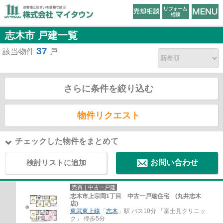
志木市 戸建一覧
37
該当物件
戸
さらに条件を絞り込む
物件リクエスト
チェックした物件をまとめて
検討リストに追加
お問い合わせ
売買｜中古一戸建
志木市上宗岡1丁目 中古一戸建住宅 (丸井志木
店)
東武東上線
「
志木
」駅 バス10分 「富士見クリニッ
ク」 停歩5分