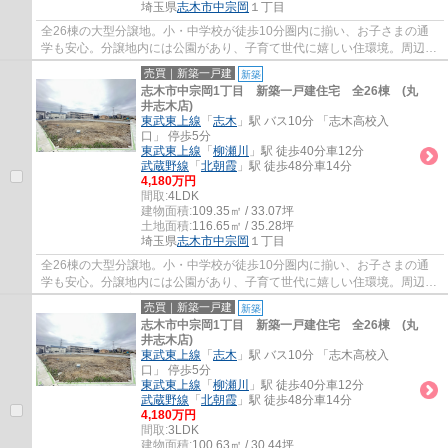
埼玉県
志木市
中宗岡
１丁目
全26棟の大型分譲地。小・中学校が徒歩10分圏内に揃い、お子さまの通
学も安心。分譲地内には公園があり、子育て世代に嬉しい住環境。周辺施
設もあわせてご案内いたしますので、お気軽...
売買｜新築一戸建
新築
志木市中宗岡1丁目 新築一戸建住宅 全26棟 (丸
井志木店)
東武東上線
「
志木
」駅 バス10分 「志木高校入
口」 停歩5分
東武東上線
「
柳瀬川
」駅 徒歩40分車12分
武蔵野線
「
北朝霞
」駅 徒歩48分車14分
4,180万円
間取:
4LDK
建物面積:
109.35㎡ / 33.07坪
土地面積:
116.65㎡ / 35.28坪
埼玉県
志木市
中宗岡
１丁目
全26棟の大型分譲地。小・中学校が徒歩10分圏内に揃い、お子さまの通
学も安心。分譲地内には公園があり、子育て世代に嬉しい住環境。周辺施
設もあわせてご案内いたしますので、お気軽...
売買｜新築一戸建
新築
志木市中宗岡1丁目 新築一戸建住宅 全26棟 (丸
井志木店)
東武東上線
「
志木
」駅 バス10分 「志木高校入
口」 停歩5分
東武東上線
「
柳瀬川
」駅 徒歩40分車12分
武蔵野線
「
北朝霞
」駅 徒歩48分車14分
4,180万円
間取:
3LDK
建物面積:
100.63㎡ / 30.44坪