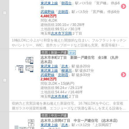
東武東上線
「
朝霞台
」駅 バス5分 「宮戸橋」 停歩6
分
武蔵野線
「
北朝霞
」駅 バス5分 「宮戸橋」 停歩6分
4,480万円
間取:
4LDK
建物面積:
100.10㎡ / 30.28坪
土地面積:
99.51㎡ / 30.1坪
埼玉県
志木市
下宗岡
２丁目
18帖LDKに小上がり和室を備えた開放的な住まい。フルフラットキッチン
やパントリー、WIC、造作カップボードなど設備も充実。耐震等級3・
ZEH水準・住宅性能評価取得の安心も魅力です。
売買｜新築一戸建
新築
志木市本町2丁目 新築一戸建住宅 全1棟 (丸井
志木店)
東武東上線
「
志木
」駅 徒歩20分
東武東上線
「
柳瀬川
」駅 徒歩27分
武蔵野線
「
北朝霞
」駅 徒歩33分
2,980万円
間取:
2LDK＋1S(納戸)
建物面積:
96.24㎡ / 29.11坪
土地面積:
54.44㎡ / 16.46坪
埼玉県
志木市
本町
２丁目
収納力と充実設備を兼ね備えた新築住宅。 16.7帖LDKを中心に、全室複
層ガラスや浴室乾燥機、エコジョーズなど快適な暮らしを支える設備を標
準装備。 教育施設が徒歩圏に充実し子育ても...
売買｜中古一戸建
志木市上宗岡4丁目 中古一戸建住宅 (志木本店)
東武東上線
「
志木
」駅 バス12分 「上宗岡四丁