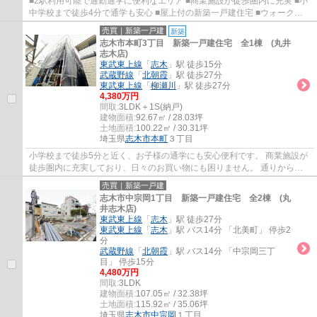
■2駅利用可能で通勤通学に便利なエリア ■商業施設が徒歩圏内に充実 ■小
中学校まで徒歩4分で通学も安心 ■屋上付の新築一戸建住宅 ■ウォークス
ルークローゼットやシューズクロークなど豊...
売買｜新築一戸建
新築
志木市本町3丁目 新築一戸建住宅 全1棟 (丸井
志木店)
東武東上線
「
志木
」駅 徒歩15分
武蔵野線
「
北朝霞
」駅 徒歩27分
東武東上線
「
柳瀬川
」駅 徒歩27分
4,380万円
間取:
3LDK＋1S(納戸)
建物面積:
92.67㎡ / 28.03坪
土地面積:
100.22㎡ / 30.31坪
埼玉県
志木市
本町
３丁目
小学校まで徒歩5分と近く、お子様の通学にも安心便利です。 商業施設が
徒歩圏内に充実しており、日々のお買い物にも困りません。 通りから見
えにくい立地で家族のプライバシーも守れま...
売買｜新築一戸建
志木市中宗岡1丁目 新築一戸建住宅 全2棟 (丸
井志木店)
東武東上線
「
志木
」駅 徒歩27分
東武東上線
「
志木
」駅 バス14分 「北美町」 停歩2
分
武蔵野線
「
北朝霞
」駅 バス14分 「中宗岡三丁
目」 停歩15分
4,480万円
間取:
3LDK
建物面積:
107.05㎡ / 32.38坪
土地面積:
115.92㎡ / 35.06坪
埼玉県
志木市
中宗岡
１丁目