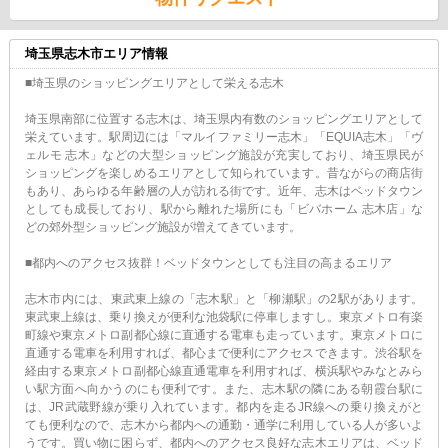
埼玉県志木市エリア情報
■埼玉県のショッピングエリアとして栄える志木
埼玉県南部に位置する志木は、埼玉県内有数のショッピングエリアとして
栄えています。駅周辺には「マルイファミリー志木」「EQUIA志木」「ヴ
ェルモ 志木」などの大型ショッピング施設が充実しており、埼玉県民が
ショッピングを楽しめるエリアとして知られています。昔ながらの商店街
もあり、あらゆる年齢層の人が訪れる街です。近年、志木はベッドタウン
としても成長しており、駅から離れた場所にも「ビバホーム 志木店」な
どの郊外型ショッピング施設が増えてきています。
■都内へのアクセス抜群！ベッドタウンとしても注目の高まるエリア
志木市内には、東武東上線の「志木駅」と「柳瀬駅」の2駅があります。
東武東上線は、乗り換えが便利な池袋駅に停車しますし。東京メトロ有楽
町線や東京メトロ副都心線に直通する電車も走っています。東京メトロに
直通する電車を利用すれば、都心まで便利にアクセスできます。渋谷駅を
経由する東京メトロ副都心線直通電車を利用すれば、横浜駅やみなとみら
い駅方面へ向かうのにも便利です。また、志木駅の隣にある朝霞台駅に
は、JR武蔵野線が乗り入れています。都内を走るJR線への乗り換えがと
ても便利なので、志木から都内への通勤・通学に利用している人が多いよ
うです。買い物に困らず、都内へのアクセス良好な志木エリアは、ベッド