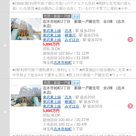
■2路線3駅利用可能で都心方面へのアクセスも良好 ■閑静な住宅地の落ち
着いた住環境 ■徒歩圏内に公園が点在しているので子育てに便利 ■小中学
校が近く、お子様の通学も安心
売買｜新築一戸建
新築
志木市柏町2丁目 新築一戸建住宅 全2棟 (志木
本店)
東武東上線
「
志木
」駅 徒歩20分
東武東上線
「
柳瀬川
」駅 徒歩15分
東武東上線
「
みずほ台
」駅 徒歩32分
5,890万円
間取:
3LDK
建物面積:
102.88㎡ / 31.12坪
土地面積:
103.80㎡ / 31.39坪
埼玉県
志木市
柏町
２丁目
■2駅利用可能で通勤通学に便利なエリア ■商業施設が徒歩圏内に充実 ■小
中学校まで徒歩4分で通学も安心 ■屋上付の新築一戸建住宅 ■ウォークイ
ンクローゼットやシューズクロークなど豊富...
売買｜新築一戸建
新築
志木市柏町2丁目 新築一戸建住宅 全2棟 (志木
本店)
東武東上線
「
志木
」駅 徒歩20分
東武東上線
「
柳瀬川
」駅 徒歩15分
東武東上線
「
みずほ台
」駅 徒歩32分
5,890万円
間取:
4LDK
建物面積:
100.40㎡ / 30.37坪
土地面積:
100.52㎡ / 30.4坪
埼玉県
志木市
柏町
２丁目