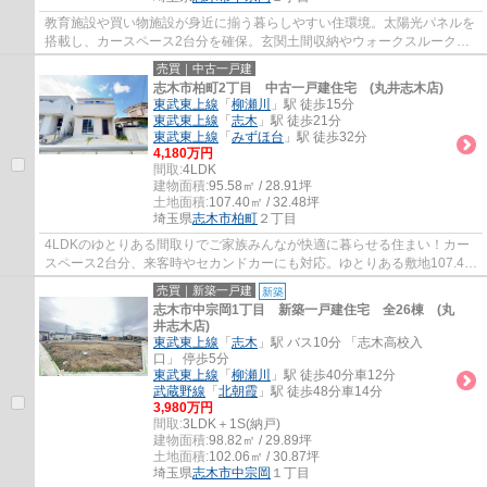
教育施設や買い物施設が身近に揃う暮らしやすい住環境。太陽光パネルを
搭載し、カースペース2台分を確保。玄関土間収納やウォークスルークロ
ーゼット等、使い勝手に配慮。折り上げ天井...
売買｜中古一戸建
志木市柏町2丁目 中古一戸建住宅 (丸井志木店)
東武東上線
「
柳瀬川
」駅 徒歩15分
東武東上線
「
志木
」駅 徒歩21分
東武東上線
「
みずほ台
」駅 徒歩32分
4,180万円
間取:
4LDK
建物面積:
95.58㎡ / 28.91坪
土地面積:
107.40㎡ / 32.48坪
埼玉県
志木市
柏町
２丁目
4LDKのゆとりある間取りでご家族みんなが快適に暮らせる住まい！カー
スペース2台分、来客時やセカンドカーにも対応。ゆとりある敷地107.40
平米、室内リフォーム済みの為、綺麗な住空間...
売買｜新築一戸建
新築
志木市中宗岡1丁目 新築一戸建住宅 全26棟 (丸
井志木店)
東武東上線
「
志木
」駅 バス10分 「志木高校入
口」 停歩5分
東武東上線
「
柳瀬川
」駅 徒歩40分車12分
武蔵野線
「
北朝霞
」駅 徒歩48分車14分
3,980万円
間取:
3LDK＋1S(納戸)
建物面積:
98.82㎡ / 29.89坪
土地面積:
102.06㎡ / 30.87坪
埼玉県
志木市
中宗岡
１丁目