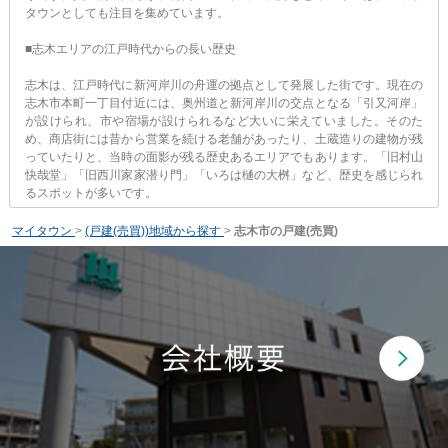
タウンとしても注目を集めています。
■志木エリアの江戸時代からの長い歴史
志木は、江戸時代に新河岸川の舟運の拠点として発展した街です。現在の
志木市本町一丁目付近には、奥州道と新河岸川の交点となる「引又河岸」
が設けられ、市や宿場が設けられるなど大いに栄えていました。そのた
め、商店街には昔から営業を続ける老舗があったり、土蔵造りの建物が残
っていたりと、当時の面影が残る歴史あるエリアでもあります。「旧村山
快哉堂」「旧西川家家潜り門」「いろは樋の大桝」など、歴史を感じられ
るスポットが多いです。
マイタウン
>
(戸建(売買))地域から探す
>
志木市の戸建(売買)