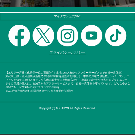
マイタウン公式SNS
プライバシーポリシー
【エリア一戸建て供給第一位の実績(※)！土地の仕入れからアフターサービスまで自社一貫体制】
東武東上線・西武池袋線沿線で年間約200棟を建設する同社は、市内の戸建て供給数ナンバーワン。エ
リアを熟知する専門スタッフが入念に調査する土地購入から、専属の設計士が担当するプランニング、
さらに専属の職人による施工からアフターサービスまで、自社一貫体制を守っています。どんな小さな
疑問でも、ぜひ気軽に同社スタッフに相談を。
※2014年新座市内建築確認取得数第一位。住宅産業研究所調べ
Copyright (c) MYTOWN All Rights Reserved.