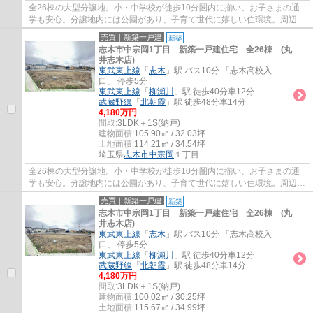
全26棟の大型分譲地。小・中学校が徒歩10分圏内に揃い、お子さまの通
学も安心。分譲地内には公園があり、子育て世代に嬉しい住環境。周辺施
設もあわせてご案内いたしますので、お気軽...
売買｜新築一戸建
新築
志木市中宗岡1丁目 新築一戸建住宅 全26棟 (丸
井志木店)
東武東上線
「
志木
」駅 バス10分 「志木高校入
口」 停歩5分
東武東上線
「
柳瀬川
」駅 徒歩40分車12分
武蔵野線
「
北朝霞
」駅 徒歩48分車14分
4,180万円
間取:
3LDK＋1S(納戸)
建物面積:
105.90㎡ / 32.03坪
土地面積:
114.21㎡ / 34.54坪
埼玉県
志木市
中宗岡
１丁目
全26棟の大型分譲地。小・中学校が徒歩10分圏内に揃い、お子さまの通
学も安心。分譲地内には公園があり、子育て世代に嬉しい住環境。周辺施
設もあわせてご案内いたしますので、お気軽...
売買｜新築一戸建
新築
志木市中宗岡1丁目 新築一戸建住宅 全26棟 (丸
井志木店)
東武東上線
「
志木
」駅 バス10分 「志木高校入
口」 停歩5分
東武東上線
「
柳瀬川
」駅 徒歩40分車12分
武蔵野線
「
北朝霞
」駅 徒歩48分車14分
4,180万円
間取:
3LDK＋1S(納戸)
建物面積:
100.02㎡ / 30.25坪
土地面積:
115.67㎡ / 34.99坪