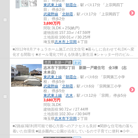
目」 停歩2分
東武東上線
「
朝霞台
」駅 バス17分 「上宗岡四丁
目」 停歩2分
武蔵野線
「
北朝霞
」駅 バス17分 「上宗岡四丁
目」 停歩2分
3,690万円
間取:
3LDK＋2S(納戸)
建物面積:
157.33㎡ / 47.59坪
土地面積:
100.01㎡ / 30.25坪
埼玉県
志木市
上宗岡
４丁目
■2012年8月アキュラホーム施工の注文住宅 ■暮らしに合わせて4LDKへ変
化する間取り ■オール電化で叶える快適な新生活 ■シャッター付のビルト
ガレージ ■WIC×納戸2ヵ所。収納豊富な住まい
売買｜新築一戸建
新築
志木市下宗岡2丁目 新築一戸建住宅 全3棟 (志
木本店)
東武東上線
「
朝霞台
」駅 バス6分 「宗岡第三小学
校」 停歩5分
武蔵野線
「
北朝霞
」駅 バス6分 「宗岡第三小学
校」 停歩5分
東武東上線
「
志木
」駅 バス12分 「宗岡」 停歩5分
3,680万円
間取:
3LDK
建物面積:
90.72㎡ / 27.44坪
土地面積:
102.30㎡ / 30.94坪
埼玉県
志木市
下宗岡
２丁目
■2路線3駅利用可能で都心方面へのアクセスも良好 ■閑静な住宅地の落ち
着いた住環境 ■徒歩圏内に公園が点在しているので子育てに便利 ■小中学
校が近く、お子様の通学も安心