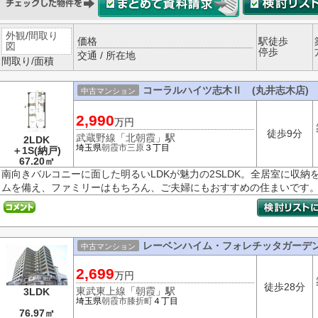
外観
/
間取り
価格
駅徒歩
図
停歩
交通 / 所在地
間取り/面積
コーラルハイツ志木Ⅱ (丸井志木店)
中古マンション
2,990
万円
徒歩9分
武蔵野線
「
北朝霞
」駅
2LDK
埼玉県
朝霞市
三原
３丁目
＋1S(納戸)
67.20㎡
南向きバルコニーに面した明るいLDKが魅力の2SLDK。全居室に収
ムを備え、ファミリーはもちろん、ご夫婦にもおすすめの住まいです
レーベンハイム・フォレチッタガーデ
中古マンション
2,699
万円
徒歩28分
東武東上線
「
朝霞
」駅
3LDK
埼玉県
朝霞市
膝折町
４丁目
76.97㎡