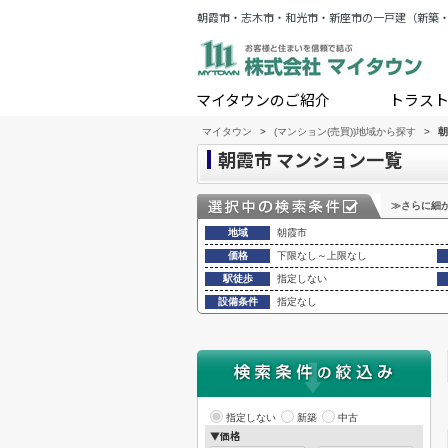
朝霞市・志木市・和光市・新座市の一戸建（新築
マイタウンのご紹介
トラス
マイタウン
>
(マンション(売買))地域から探す
>
朝
朝霞市 マンション一覧
≫さらに細
地域
朝霞市
価格
下限なし～上限なし
駅徒歩
指定しない
設備条件
指定なし
指定しない
新築
中古
▼価格