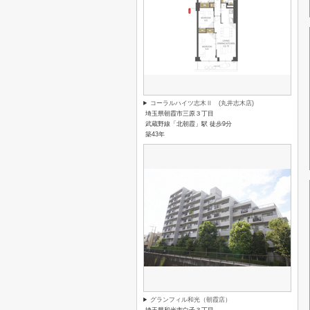
コーラルハイツ志木Ⅱ (丸井志木店)
埼玉県朝霞市三原３丁目
武蔵野線「北朝霞」駅 徒歩9分
築43年
グランフィル和光（朝霞店）