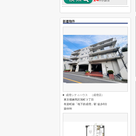
件が該当
新着物件
成増シティハウス （成増店）
東京都練馬区旭町３丁目
有楽町線「地下鉄成増」駅 徒歩6分
築44年