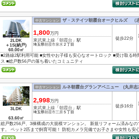
ザ・ステイツ朝霞台オークヒルズ （
中古マンション
1,800
万円
徒歩22分
東武東上線
「
朝霞台
」駅
2LDK
埼玉県
朝霞市
泉水
２丁目
＋1S(納戸)
60.00㎡
■2路線2駅利用可能 ■女性やお子様も安心なオートロック ■受け取る
ス ■総戸数56戸の落ち着いたコミュニティ
ルネ朝霞台グランアベニュー (丸井志
中古マンション
2,998
万円
徒歩16分
東武東上線
「
朝霞台
」駅
3LDK
埼玉県
朝霞市
三原
５丁目
63.60㎡
総戸数256戸、3棟構成の大規模マンション。 新規リフォーム済みな
す。 ペット2匹まで飼育可能！ 防犯カメラ完備でお子さまや女性も安