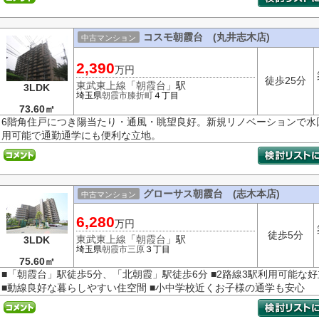
コスモ朝霞台 (丸井志木店)
中古マンション
2,390
万円
徒歩25分
東武東上線
「
朝霞台
」駅
3LDK
埼玉県
朝霞市
膝折町
４丁目
73.60㎡
6階角住戸につき陽当たり・通風・眺望良好。新規リノベーションで水
用可能で通勤通学にも便利な立地。
グローサス朝霞台 (志木本店)
中古マンション
6,280
万円
徒歩5分
東武東上線
「
朝霞台
」駅
3LDK
埼玉県
朝霞市
三原
３丁目
75.60㎡
■「朝霞台」駅徒歩5分、「北朝霞」駅徒歩6分 ■2路線3駅利用可能な
■動線良好な暮らしやすい住空間 ■小中学校近くお子様の通学も安心