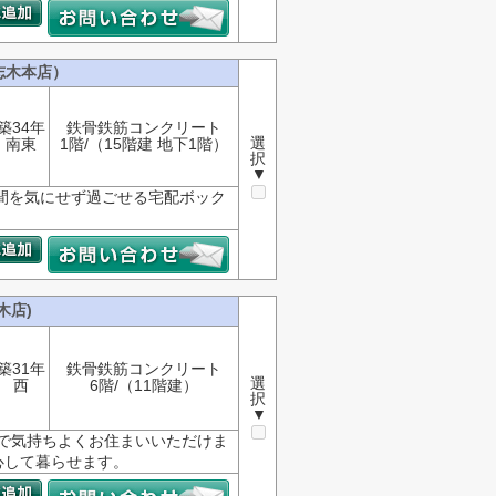
志木本店）
築34年
鉄骨鉄筋コンクリート
選
南東
1階/（15階建 地下1階）
択
▼
時間を気にせず過ごせる宅配ボック
木店)
築31年
鉄骨鉄筋コンクリート
選
西
6階/（11階建）
択
▼
ので気持ちよくお住まいいただけま
心して暮らせます。