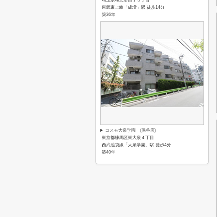
埼玉県和光市白子３丁目
東武東上線「成増」駅 徒歩14分
築36年
コスモ大泉学園 (保谷店)
東京都練馬区東大泉４丁目
西武池袋線「大泉学園」駅 徒歩4分
築40年