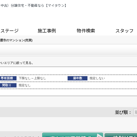
・中古）分譲住宅・不動産なら【マイタウン】
トステージ
施工事例
物件検索
スタッフ
霞市のマンション(売買)
かいエリアに絞って見る。
専有面積
下限なし～上限なし
築年数
指定しない
間取り
指定なし
並び順：