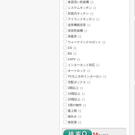
食器洗い乾燥機
(-)
システムキッチン
(-)
対面式キッチン
(-)
アイランドキッチン
(-)
追焚機能浴室
(-)
浴室乾燥機
(-)
床暖房
(-)
ウォークインクロゼット
(-)
CS
(-)
BS
(-)
CATV
(-)
インターネット対応
(-)
オートロック
(-)
TVモニタ付インターホン
(-)
宅配ボックス
(-)
2階以上
(-)
10階以上
(-)
20階以上
(-)
1階の物件
(-)
最上階
(-)
南向き
(-)
角部屋
(-)
14