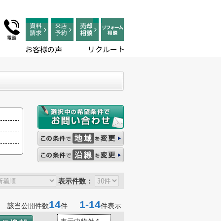
お客様の声
リクルート
表示件数：
14
1-14
該当公開件数
件
件表示