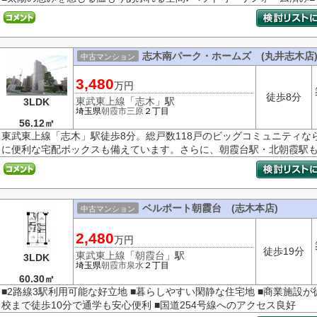
志木南パーク・ホームズ (丸井志木店
中古マンション
3,480
万円
徒歩8分
東武東上線
「
志木
」駅
3LDK
埼玉県
朝霞市
三原
２丁目
56.12㎡
東武東上線「志木」駅徒歩8分。総戸数118戸のビッグコミュニティな
に便利な宅配ボックスも備えています。さらに、朝霞台駅・北朝霞駅も利
ベルポート朝霞台 (志木本店)
中古マンション
2,480
万円
徒歩19分
東武東上線
「
朝霞台
」駅
3LDK
埼玉県
朝霞市
泉水
２丁目
60.30㎡
■2路線3駅利用可能な好立地 ■暮らしやすい閑静な住宅地 ■商業施設が
校まで徒歩10分で通学も安心便利 ■国道254号線へのアクセス良好