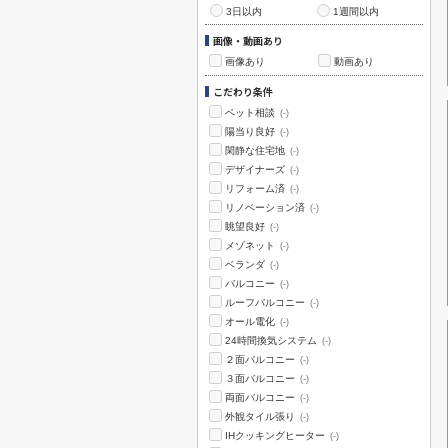
3日以内
1週間以内
画像・動画あり
画像あり
動画あり
こだわり条件
ペット相談
(-)
陽当り良好
(-)
閑静な住宅地
(-)
デザイナーズ
(-)
リフォーム済
(-)
リノベーション済
(-)
眺望良好
(-)
メゾネット
(-)
ベランダ
(-)
バルコニー
(-)
ルーフバルコニー
(-)
オール電化
(-)
24時間換気システム
(-)
２面バルコニー
(-)
３面バルコニー
(-)
両面バルコニー
(-)
外観タイル張り
(-)
IHクッキングヒーター
(-)