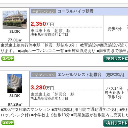
コーラルハイツ朝霞
中古マンション
2,350
万円
徒歩8分
東武東上線
「
朝霞
」駅
3LDK
埼玉県
朝霞市
栄町
１丁目
77.01㎡
東武東上線急行停車駅「朝霞」駅徒歩8分！ 教育施設や商業施設が近
ります。 ■両面ルーフバルコニー有 ■全居室収納あり ■南東向きで陽当たり
エンゼルソレスト朝霞台 (志木本店)
中古マンション
3,280
万円
バス14分
野火止坂上
東武東上線
「
朝霞台
」駅
3LDK
停歩1分
埼玉県
朝霞市
泉水
１丁目
67.29㎡
■2007年2月築のマンション ■2路線2駅利用可能で通勤通学に便利 ■
ロップシンク付) ■小学校まで徒歩13分 ■商業施設が徒歩圏内に充実し