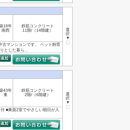
築18年
鉄筋コンクリート
選
南西
11階/（14階建）
択
▼
中古マンションです。 ペット飼育
とした暮ら...
築43年
鉄筋コンクリート
選
東
2階/（6階建）
択
▼
付 ■東面2室でやさしい朝日が入