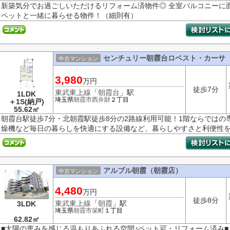
新築気分でお過ごしいただけるリフォーム済物件◎ 全室バルコニーに
ペットと一緒に暮らせる物件！（細則有）
センチュリー朝霞台ロベスト・カーサ 
中古マンション
3,980
万円
徒歩7分
東武東上線
「
朝霞台
」駅
1LDK
埼玉県
朝霞市
西弁財
２丁目
＋1S(納戸)
55.62㎡
朝霞台駅徒歩7分・北朝霞駅徒歩8分の2路線利用可能！1階ならではの
燥機など毎日の暮らしを快適にする設備など、暮らしやすさと利便性を兼
アルブル朝霞（朝霞店）
中古マンション
4,480
万円
徒歩8分
東武東上線
「
朝霞
」駅
3LDK
埼玉県
朝霞市
栄町
１丁目
62.82㎡
■太陽の恵みを感じる温もりあふれる空間♪ペット可・リフォーム済み■