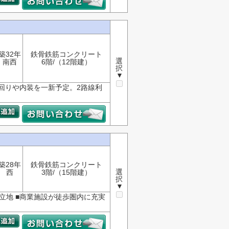
築32年
鉄骨鉄筋コンクリート
選
南西
6階/（12階建）
択
▼
回りや内装を一新予定。2路線利
築28年
鉄骨鉄筋コンクリート
選
西
3階/（15階建）
択
▼
好立地 ■商業施設が徒歩圏内に充実