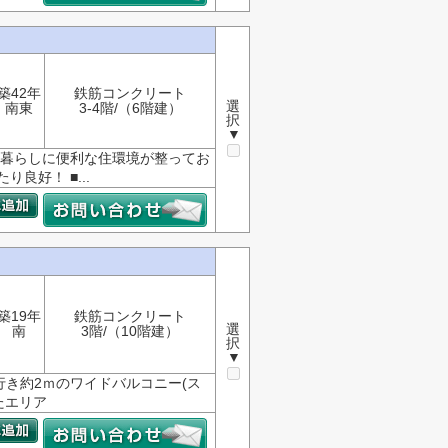
築42年
鉄筋コンクリート
選
南東
3-4階/（6階建）
択
▼
く暮らしに便利な住環境が整ってお
良好！ ■...
築19年
鉄筋コンクリート
選
南
3階/（10階建）
択
▼
奥行き約2ｍのワイドバルコニー(ス
たエリア