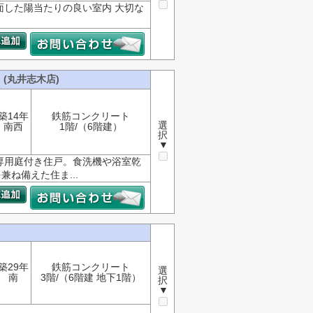
面した陽当たりの良い室内 大切な
(丸井志木店)
築14年
鉄筋コンクリート
選
南西
1階/（6階建）
択
▼
専用庭付き住戸。食洗機や浴室乾
ね備えた住ま...
築29年
鉄筋コンクリート
選
南
3階/（6階建 地下1階）
択
▼