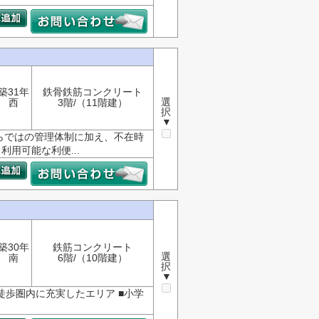
)
築31年
鉄骨鉄筋コンクリート
選
西
3階/（11階建）
択
▼
らではの管理体制に加え、不在時
用可能な利便...
築30年
鉄筋コンクリート
選
南
6階/（10階建）
択
▼
徒歩圏内に充実したエリア ■小学