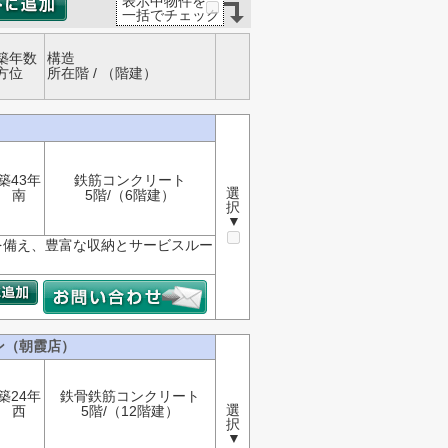
表示中物件を
一括でチェック
築年数
構造
方位
所在階 / （階建）
築43年
鉄筋コンクリート
選
南
5階/（6階建）
択
▼
納を備え、豊富な収納とサービスルー
。
ン（朝霞店）
築24年
鉄骨鉄筋コンクリート
選
西
5階/（12階建）
択
▼