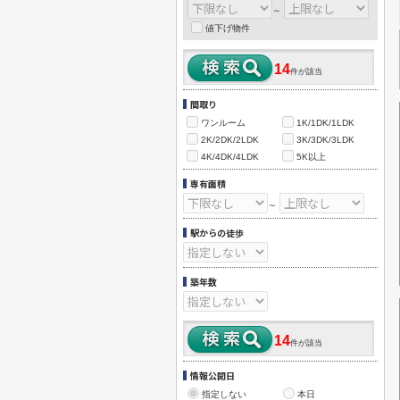
～
値下げ物件
14
件が該当
間取り
ワンルーム
1K/1DK/1LDK
2K/2DK/2LDK
3K/3DK/3LDK
4K/4DK/4LDK
5K以上
専有面積
～
駅からの徒歩
築年数
14
件が該当
情報公開日
指定しない
本日