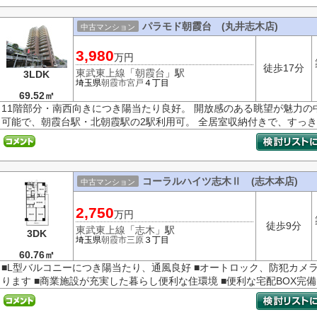
パラモド朝霞台 (丸井志木店)
中古マンション
3,980
万円
徒歩17分
東武東上線
「
朝霞台
」駅
3LDK
埼玉県
朝霞市
宮戸
４丁目
69.52㎡
11階部分・南西向きにつき陽当たり良好。 開放感のある眺望が魅力の
可能で、朝霞台駅・北朝霞駅の2駅利用可。 全居室収納付きで、すっきり
コーラルハイツ志木Ⅱ (志木本店)
中古マンション
2,750
万円
徒歩9分
東武東上線
「
志木
」駅
3DK
埼玉県
朝霞市
三原
３丁目
60.76㎡
■L型バルコニーにつき陽当たり、通風良好 ■オートロック、防犯カメラ
ります ■商業施設が充実した暮らし便利な住環境 ■便利な宅配BOX完備