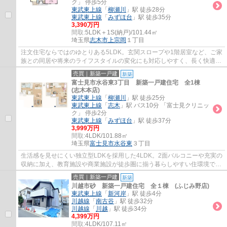
ク」 停歩5分
東武東上線
「
柳瀬川
」駅 徒歩28分
東武東上線
「
みずほ台
」駅 徒歩35分
3,390万円
間取:
5LDK＋1S(納戸)/101.44㎡
埼玉県
志木市
上宗岡
１丁目
注文住宅ならではのゆとりある5LDK。玄関スロープや1階居室など、ご家
族との同居や将来のライフスタイルの変化にも対応しやすく、長く快適に
暮らせます。内装リフォーム済で気持ちよく...
売買｜新築一戸建
新築
富士見市水谷東3丁目 新築一戸建住宅 全1棟
(志木本店)
東武東上線
「
柳瀬川
」駅 徒歩25分
東武東上線
「
志木
」駅 バス10分 「富士見クリニッ
ク」 停歩2分
東武東上線
「
みずほ台
」駅 徒歩37分
3,999万円
間取:
4LDK/101.88㎡
埼玉県
富士見市
水谷東
３丁目
生活感を見せにくい独立型LDKを採用した4LDK。2面バルコニーや充実の
収納に加え、教育施設や商業施設が徒歩圏に揃う暮らしやすい住環境で
す。
売買｜新築一戸建
新築
川越市砂 新築一戸建住宅 全１棟 (ふじみ野店)
東武東上線
「
新河岸
」駅 徒歩4分
川越線
「
南古谷
」駅 徒歩32分
川越線
「
川越
」駅 徒歩34分
4,399万円
間取:
4LDK/107.11㎡