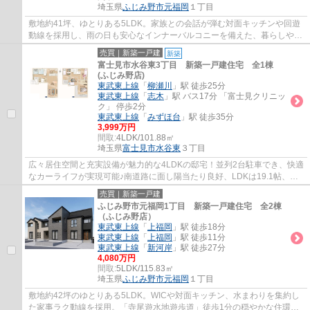
埼玉県
ふじみ野市
元福岡
１丁目
敷地約41坪、ゆとりある5LDK。家族との会話が弾む対面キッチンや回遊
動線を採用し、雨の日も安心なインナーバルコニーを備えた、暮らしやす
さに配慮した住まいです。
売買｜新築一戸建
新築
富士見市水谷東3丁目 新築一戸建住宅 全1棟
(ふじみ野店)
東武東上線
「
柳瀬川
」駅 徒歩25分
東武東上線
「
志木
」駅 バス17分 「富士見クリニッ
ク」 停歩2分
東武東上線
「
みずほ台
」駅 徒歩35分
3,999万円
間取:
4LDK/101.88㎡
埼玉県
富士見市
水谷東
３丁目
広々居住空間と充実設備が魅力的な4LDKの邸宅！並列2台駐車でき、快適
なカーライフが実現可能♪南道路に面し陽当たり良好、LDKは19.1帖、
SIC・WICなど収納充実！小中学校まで徒歩10分以...
売買｜新築一戸建
ふじみ野市元福岡1丁目 新築一戸建住宅 全2棟
（ふじみ野店）
東武東上線
「
上福岡
」駅 徒歩18分
東武東上線
「
上福岡
」駅 徒歩11分
東武東上線
「
新河岸
」駅 徒歩27分
4,080万円
間取:
5LDK/115.83㎡
埼玉県
ふじみ野市
元福岡
１丁目
敷地約42坪のゆとりある5LDK。WICや対面キッチン、水まわりを集約し
た家事ラク動線を採用。「寺尾遊水地遊歩道」徒歩1分の穏やかな住環境