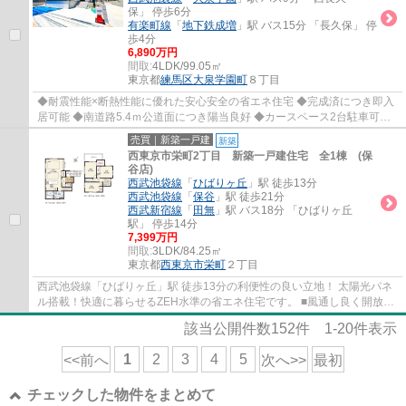
保」 停歩6分
有楽町線
「
地下鉄成増
」駅 バス15分 「長久保」 停
歩4分
6,890万円
間取:
4LDK/99.05㎡
東京都
練馬区
大泉学園町
８丁目
◆耐震性能×断熱性能に優れた安心安全の省エネ住宅 ◆完成済につき即入
居可能 ◆南道路5.4ｍ公道面につき陽当良好 ◆カースペース2台駐車可能
（車種・運転技術によります） ◆お住まい後も...
売買｜新築一戸建
新築
西東京市栄町2丁目 新築一戸建住宅 全1棟 (保
谷店)
西武池袋線
「
ひばりヶ丘
」駅 徒歩13分
西武池袋線
「
保谷
」駅 徒歩21分
西武新宿線
「
田無
」駅 バス18分 「ひばりヶ丘
駅」 停歩14分
7,399万円
間取:
3LDK/84.25㎡
東京都
西東京市
栄町
２丁目
西武池袋線「ひばりヶ丘」駅 徒歩13分の利便性の良い立地！ 太陽光パネ
ル搭載！快適に暮らせるZEH水準の省エネ住宅です。 ■風通し良く開放的
な角地 ■2台駐車可(車種による) ■家事便利...
該当公開件数
152
件
1-20
件表示
1
2
3
4
5
<<前へ
次へ>>
最初
チェックした物件をまとめて