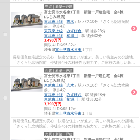
です。
売買｜新築一戸建
富士見市水谷東1丁目 新築一戸建住宅 全4棟
(ふじみ野店)
東武東上線
「
志木
」駅 バス10分 「さくら記念病院
前」 停歩4分
東武東上線
「
みずほ台
」駅 徒歩28分
東武東上線
「
柳瀬川
」駅 徒歩32分
3,490万円
間取:
4LDK/95.32㎡
埼玉県
富士見市
水谷東
１丁目
長期優良住宅認定の安心・快適な住まいが並ぶ、美しい街並みの分譲地。
「さくら記念病院前」停徒歩4分の利便性も魅力で、ご家族の新しい暮ら
しを思い描ける住環境です。
売買｜新築一戸建
富士見市水谷東1丁目 新築一戸建住宅 全4棟
(ふじみ野店)
東武東上線
「
志木
」駅 バス10分 「さくら記念病院
前」 停歩4分
東武東上線
「
みずほ台
」駅 徒歩28分
東武東上線
「
柳瀬川
」駅 徒歩32分
3,390万円
間取:
4LDK/95.12㎡
埼玉県
富士見市
水谷東
１丁目
長期優良住宅認定の安心・快適な住まいが並ぶ、美しい街並みの分譲地。
「さくら記念病院前」停徒歩4分の利便性も魅力で、ご家族の新しい暮ら
しを思い描ける住環境です。
売買｜新築一戸建
富士見市水谷東1丁目 新築一戸建住宅 全4棟