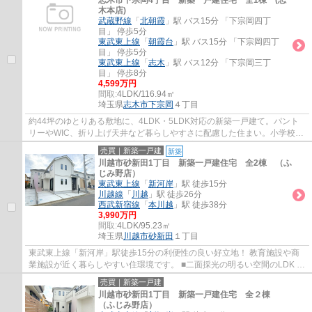
志木市下宗岡4丁目 新築一戸建住宅 全1棟 (志
木本店)
武蔵野線
「
北朝霞
」駅 バス15分 「下宗岡四丁
目」 停歩5分
東武東上線
「
朝霞台
」駅 バス15分 「下宗岡四丁
目」 停歩5分
東武東上線
「
志木
」駅 バス12分 「下宗岡三丁
目」 停歩8分
4,599万円
間取:
4LDK/116.94㎡
埼玉県
志木市
下宗岡
４丁目
約44坪のゆとりある敷地に、4LDK・5LDK対応の新築一戸建て。パント
リーやWIC、折り上げ天井など暮らしやすさに配慮した住まい。小学校徒
歩7分、中学校徒歩3分で子育てにも嬉しい立地で...
売買｜新築一戸建
新築
川越市砂新田1丁目 新築一戸建住宅 全2棟 （ふ
じみ野店）
東武東上線
「
新河岸
」駅 徒歩15分
川越線
「
川越
」駅 徒歩26分
西武新宿線
「
本川越
」駅 徒歩38分
3,990万円
間取:
4LDK/95.23㎡
埼玉県
川越市
砂新田
１丁目
東武東上線「新河岸」駅徒歩15分の利便性の良い好立地！ 教育施設や商
業施設が近く暮らしやすい住環境です。 ■二面採光の明るい空間のLDK ■
様々なライフステージに対応できる4LDＫ ■...
売買｜新築一戸建
川越市砂新田1丁目 新築一戸建住宅 全２棟
（ふじみ野店）