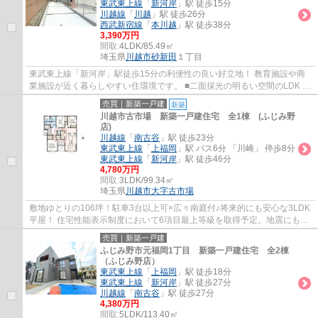
東武東上線
「
新河岸
」駅 徒歩15分
川越線
「
川越
」駅 徒歩26分
西武新宿線
「
本川越
」駅 徒歩38分
3,390万円
間取:
4LDK/85.49㎡
埼玉県
川越市
砂新田
１丁目
東武東上線「新河岸」駅徒歩15分の利便性の良い好立地！ 教育施設や商
業施設が近く暮らしやすい住環境です。 ■二面採光の明るい空間のLDK ■
様々なライフステージに対応できる4LDＫ ■...
売買｜新築一戸建
新築
川越市古市場 新築一戸建住宅 全1棟 (ふじみ野
店)
川越線
「
南古谷
」駅 徒歩23分
東武東上線
「
上福岡
」駅 バス6分 「川崎」 停歩8分
東武東上線
「
新河岸
」駅 徒歩46分
4,780万円
間取:
3LDK/99.34㎡
埼玉県
川越市
大字古市場
敷地ゆとりの106坪！駐車3台以上可×広々南庭付♪将来的にも安心な3LDK
平屋！ 住宅性能表示制度において6項目最上等級を取得予定。地震にも強
く長く安心して暮らせる住まいです。
売買｜新築一戸建
ふじみ野市元福岡1丁目 新築一戸建住宅 全2棟
（ふじみ野店）
東武東上線
「
上福岡
」駅 徒歩18分
東武東上線
「
新河岸
」駅 徒歩27分
川越線
「
南古谷
」駅 徒歩27分
4,380万円
間取:
5LDK/113.40㎡