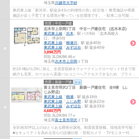
埼玉県
川越市
大字砂
東武東上線「新河岸」駅徒歩4分の利便性の良い好立地！ 教育施設や商業
施設が近く子育てする環境が整っている住環境です。 ・駐車二台可能 ・
全居室6帖以上の広々した居室 ・雨の日で...
売買｜中古一戸建
志木市上宗岡1丁目 中古一戸建住宅 (志木本店)
東武東上線
「
志木
」駅 バス9分 「志木高校入
口」 停歩5分
東武東上線
「
柳瀬川
」駅 徒歩40分
東武東上線
「
みずほ台
」駅 徒歩40分
3,898万円
間取:
3LDK/96.46㎡
埼玉県
志木市
上宗岡
１丁目
約18.4帖のLDKに加え、全居室収納＆ウォークインクローゼット付きで収
納力も充実。ホールから直接バルコニーへアクセスできるため、プライバ
シーに配慮しながら洗濯物を干せる、使い勝...
売買｜新築一戸建
新築
富士見市羽沢2丁目 新築一戸建住宅 全9棟 (ふ
じみ野店)
東武東上線
「
鶴瀬
」駅 徒歩18分
東武東上線
「
ふじみ野
」駅 徒歩22分
東武東上線
「
みずほ台
」駅 徒歩33分
4,680万円
間取:
3LDK/94.77㎡
埼玉県
富士見市
羽沢
２丁目
全区画30坪以上のゆとりある開発分譲地。制震装置搭載、現地見学可能！
■セキュリティを高める安心の設備仕様 ・防犯カメラ ・TVモニター付イ
ンターホン ・人感センサー付玄関灯 ・全...