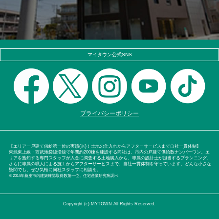
マイタウン公式SNS
プライバシーポリシー
【エリア一戸建て供給第一位の実績(※)！土地の仕入れからアフターサービスまで自社一貫体制】
東武東上線・西武池袋線沿線で年間約200棟を建設する同社は、市内の戸建て供給数ナンバーワン。エ
リアを熟知する専門スタッフが入念に調査する土地購入から、専属の設計士が担当するプランニング、
さらに専属の職人による施工からアフターサービスまで、自社一貫体制を守っています。どんな小さな
疑問でも、ぜひ気軽に同社スタッフに相談を。
※2014年新座市内建築確認取得数第一位。住宅産業研究所調べ
Copyright (c) MYTOWN All Rights Reserved.