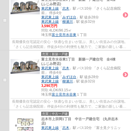
(ふじみ野店)
東武東上線
「
志木
」駅 バス10分 「さくら記念病院
前」 停歩4分
東武東上線
「
みずほ台
」駅 徒歩28分
東武東上線
「
柳瀬川
」駅 徒歩32分
3,590万円
間取:
4LDK/96.25㎡
埼玉県
富士見市
水谷東
１丁目
長期優良住宅認定の安心・快適な住まいが並ぶ、美しい街並みの分譲地。
「さくら記念病院前」停徒歩4分の利便性も魅力で、ご家族の新しい暮ら
しを思い描ける住環境です。
売買｜新築一戸建
富士見市水谷東1丁目 新築一戸建住宅 全4棟
(ふじみ野店)
東武東上線
「
志木
」駅 バス10分 「さくら記念病院
前」 停歩4分
東武東上線
「
みずほ台
」駅 徒歩28分
東武東上線
「
柳瀬川
」駅 徒歩32分
3,290万円
間取:
4LDK/93.15㎡
埼玉県
富士見市
水谷東
１丁目
長期優良住宅認定の安心・快適な住まいが並ぶ、美しい街並みの分譲地。
「さくら記念病院前」停徒歩4分の利便性も魅力で、ご家族の新しい暮ら
しを思い描ける住環境です。
売買｜中古一戸建
志木市上宗岡1丁目 中古一戸建住宅 (丸井志木
店)
東武東上線
「
志木
」駅 バス10分 「富士見クリニッ