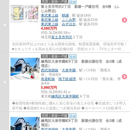
売買｜新築一戸建
新築
富士見市羽沢2丁目 新築一戸建住宅 全9棟 (ふ
じみ野店)
東武東上線
「
鶴瀬
」駅 徒歩18分
東武東上線
「
ふじみ野
」駅 徒歩22分
東武東上線
「
みずほ台
」駅 徒歩33分
4,580万円
間取:
3LDK/95.58㎡
埼玉県
富士見市
羽沢
２丁目
全区画30坪以上のゆとりある開発分譲地。制震装置搭載、現地見学可能！
■セキュリティを高める安心の設備仕様 ・防犯カメラ ・TVモニター付イ
ンターホン ・人感センサー付玄関灯 ・全...
売買｜新築一戸建
新築
練馬区大泉学園町8丁目 新築分譲住宅 全2棟（成
増店）
西武池袋線
「
大泉学園
」駅 バス9分 「西長久
保」 停歩6分
有楽町線
「
地下鉄成増
」駅 バス15分 「長久保」 停
歩4分
5,990万円
間取:
3LDK/91.81㎡
東京都
練馬区
大泉学園町
８丁目
◆耐震性能×断熱性能に優れた安心安全の省エネ住宅 ◆完成済につき即入
居可能 ◆南道路5.4ｍ公道面につき陽当良好 ◆カースペース2台駐車可能
（車種・運転技術によります） ◆お住まい後も...
売買｜新築一戸建
新築
練馬区大泉学園町8丁目 新築分譲住宅 全2棟（成
増店）
西武池袋線
「
大泉学園
」駅 バス9分 「西長久