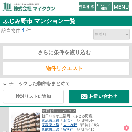
ふじみ野市 マンション一覧
4
該当物件
件
さらに条件を絞り込む
物件リクエスト
チェックした物件をまとめて
検討リストに追加
お問い合わせ
売買｜中古マンション
朝日パリオ上福岡 (ふじみ野店)
東武東上線
「
上福岡
」駅 徒歩9分
東武東上線
「
ふじみ野
」駅 徒歩18分
東武東上線
「
新河岸
」駅 徒歩41分