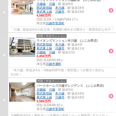
ライオンズマンション川越駅東 (ふじみ野店)
川越線
「
川越
」駅 徒歩6分
西武新宿線
「
本川越
」駅 徒歩18分
東武東上線
「
川越市
」駅 徒歩19分
4,580万円
間取:
2LDK＋1S(納戸)/64.17㎡
埼玉県
川越市
菅原町
「川越」駅徒歩6分の好立地！高層階×南向きの陽当り・眺望良好な住戸！
売買｜中古マンション
ライオンズマンション本川越 (ふじみ野店)
西武新宿線
「
本川越
」駅 徒歩4分
東武東上線
「
川越市
」駅 徒歩11分
川越線
「
川越
」駅 徒歩12分
2,450万円
間取:
3LDK/65.68㎡
埼玉県
川越市
通町
「本川越」駅徒歩4分！3路線利用可能！角部屋につき陽当り良好な
3LDK！
売買｜中古マンション
パークホームズ川越ザレジデンス (ふじみ野店)
川越線
「
川越
」駅 徒歩5分
西武新宿線
「
本川越
」駅 徒歩18分
東武東上線
「
川越市
」駅 徒歩18分
5,580万円
間取:
3LDK/66.82㎡
埼玉県
川越市
菅原町
川越駅徒歩5分！南向きにつき陽当り良好！ペット相談可♪ オートロッ