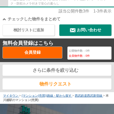
ク・防犯カメラ付きで安心の暮らし
該当公開件数
3
件
1-3
件表示
チェックした物件をまとめて
検討リストに追加
お問い合わせ
無料会員登録はこちら
公開物件数：
0
件
会員登録
会員物件数：
0
件
さらに条件を絞り込む
物件リクエスト
マイタウン
>
(マンション(売買))路線・駅から探す
>
西武鉄道西武新宿線
>
本
川越駅のマンション(売買)