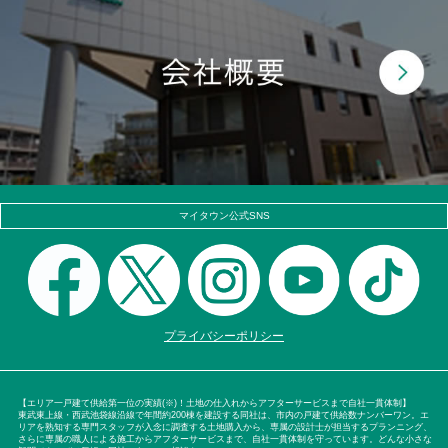
マイタウン公式SNS
プライバシーポリシー
【エリア一戸建て供給第一位の実績(※)！土地の仕入れからアフターサービスまで自社一貫体制】
東武東上線・西武池袋線沿線で年間約200棟を建設する同社は、市内の戸建て供給数ナンバーワン。エ
リアを熟知する専門スタッフが入念に調査する土地購入から、専属の設計士が担当するプランニング、
さらに専属の職人による施工からアフターサービスまで、自社一貫体制を守っています。どんな小さな