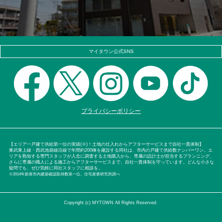
マイタウン公式SNS
プライバシーポリシー
【エリア一戸建て供給第一位の実績(※)！土地の仕入れからアフターサービスまで自社一貫体制】
東武東上線・西武池袋線沿線で年間約200棟を建設する同社は、市内の戸建て供給数ナンバーワン。エ
リアを熟知する専門スタッフが入念に調査する土地購入から、専属の設計士が担当するプランニング、
さらに専属の職人による施工からアフターサービスまで、自社一貫体制を守っています。どんな小さな
疑問でも、ぜひ気軽に同社スタッフに相談を。
※2014年新座市内建築確認取得数第一位。住宅産業研究所調べ
Copyright (c) MYTOWN All Rights Reserved.