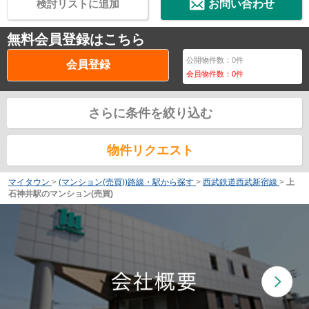
検討リストに追加
お問い合わせ
無料会員登録はこちら
公開物件数：
0
件
会員登録
会員物件数：
0
件
さらに条件を絞り込む
物件リクエスト
マイタウン
>
(マンション(売買))路線・駅から探す
>
西武鉄道西武新宿線
>
上
石神井駅のマンション(売買)