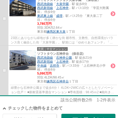
ライオンズマンション大泉学園 （保谷店）
西武池袋線
「
大泉学園
」駅 徒歩8分
西武新宿線
「
上石神井
」駅 バス10分 「学芸大附属
前」 停歩9分
東武東上線
「
成増
」駅 バス25分 「東大泉二丁
目」 停歩6分
3,780万円
間取:
3DK/52.64㎡
東京都
練馬区
東大泉
１丁目
23区にありながら緑地が多く静かな街 都市性、文教性、自然環境がバラ
ンス良く融合した街「大泉学園」。 駅前には「ゆめりあフェンテ」「グ
ランエミオ大泉学園」がありお仕事帰りのお...
売買｜中古マンション
ソフトタウン石神井台 (保谷店)
西武池袋線
「
石神井公園
」駅 徒歩21分
西武新宿線
「
上石神井
」駅 徒歩17分
中央線
「
吉祥寺
」駅 バス33分 「上石神井北小学
校」 停歩8分
5,090万円
間取:
4LDK/98.45㎡
東京都
練馬区
石神井台
１丁目
緑豊かな石神井公園まで徒歩4分！ 4LDK+2WICの広々としたリノベーシ
ョン住戸！ ■新耐震基準適合マンション ■専有面積：98.45ｍ2 ■南向きの
為、陽当たり良好 ■LDK16.5帖・主寝室8.7帖...
該当公開件数
2
件
1-2
件表示
チェックした物件をまとめて