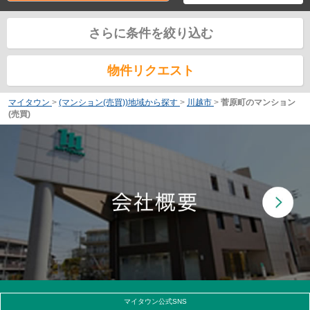
さらに条件を絞り込む
物件リクエスト
マイタウン
>
(マンション(売買))地域から探す
>
川越市
>
菅原町のマンション
(売買)
マイタウン公式SNS