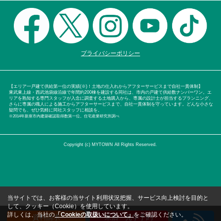
プライバシーポリシー
【エリア一戸建て供給第一位の実績(※)！土地の仕入れからアフターサービスまで自社一貫体制】
東武東上線・西武池袋線沿線で年間約200棟を建設する同社は、市内の戸建て供給数ナンバーワン。エ
リアを熟知する専門スタッフが入念に調査する土地購入から、専属の設計士が担当するプランニング、
さらに専属の職人による施工からアフターサービスまで、自社一貫体制を守っています。どんな小さな
疑問でも、ぜひ気軽に同社スタッフに相談を。
※2014年新座市内建築確認取得数第一位。住宅産業研究所調べ
Copyright (c) MYTOWN All Rights Reserved.
当サイトでは、お客様の当サイト利用状況把握、サービス向上検討を目的と
して、クッキー（Cookie）を使用しています。
詳しくは、当社の
「Cookieの取扱いについて」
をご確認ください。
資料請求
来店・見学予約