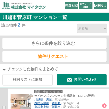
川越市菅原町 マンション一覧
2
該当物件
件
さらに条件を絞り込む
物件リクエスト
チェックした物件をまとめて
検討リストに追加
お問い合わせ
売買｜中古マンション
ライオンズマンション川越駅東 (ふじみ野店)
川越線
「
川越
」駅 徒歩6分
西武新宿線
「
本川越
」駅 徒歩18分
東武東上線
「
川越市
」駅 徒歩19分