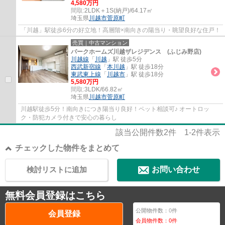
4,580万円
間取:
2LDK＋1S(納戸)/64.17㎡
埼玉県
川越市
菅原町
「川越」駅徒歩6分の好立地！高層階×南向きの陽当り・眺望良好な住戸！
売買｜中古マンション
パークホームズ川越ザレジデンス (ふじみ野店)
川越線
「
川越
」駅 徒歩5分
西武新宿線
「
本川越
」駅 徒歩18分
東武東上線
「
川越市
」駅 徒歩18分
5,580万円
間取:
3LDK/66.82㎡
埼玉県
川越市
菅原町
川越駅徒歩5分！南向きにつき陽当り良好！ペット相談可♪ オートロッ
ク・防犯カメラ付きで安心の暮らし
該当公開件数
2
件
1-2
件表示
チェックした物件をまとめて
検討リストに追加
お問い合わせ
無料会員登録はこちら
公開物件数：
0
件
会員登録
会員物件数：
0
件