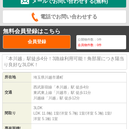
メールでお問い合わせする(無料)
電話でお問い合わせする
無料会員登録はこちら
公開物件数：
0
件
会員登録
会員物件数：
0
件
「本川越」駅徒歩4分！3路線利用可能！角部屋につき陽当
り良好な3LDK！
所在地
埼玉県
川越市
通町
西武新宿線
「
本川越
」駅 徒歩4分
交通
東武東上線
「
川越市
」駅 徒歩11分
川越線
「
川越
」駅 徒歩12分
3LDK
間取り
LDK 11.8帖 1室
/
洋室 5.7帖 1室
/
洋室 5.3帖 1室
/
洋室 5.1帖 1室
専有面積/