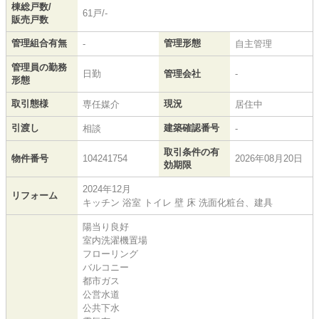
棟総戸数/
61戸/-
販売戸数
管理組合有無
管理形態
-
自主管理
管理員の勤務
日勤
管理会社
-
形態
取引態様
現況
専任媒介
居住中
引渡し
建築確認番号
相談
-
取引条件の有
物件番号
104241754
2026年08月20日
効期限
2024年12月
リフォーム
キッチン 浴室 トイレ 壁 床 洗面化粧台、建具
陽当り良好
室内洗濯機置場
フローリング
バルコニー
都市ガス
公営水道
公共下水