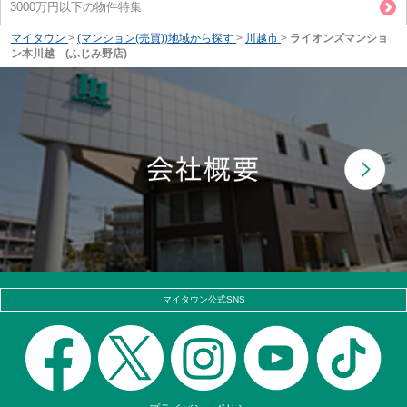
3000万円以下の物件特集
マイタウン
>
(マンション(売買))地域から探す
>
川越市
>
ライオンズマンショ
ン本川越 (ふじみ野店)
マイタウン公式SNS