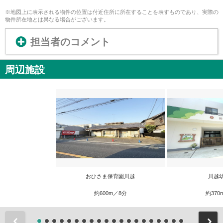
※地図上に表示される物件の位置は付近住所に所在することを表すものであり、実際の
物件所在地とは異なる場合がございます。
担当者のコメント
周辺施設
おひさま保育園川越
川越
約600m／8分
約370
前