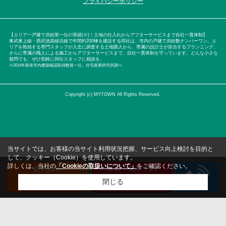
プライバシーポリシー
【エリア一戸建て供給第一位の実績(※)！土地の仕入れからアフターサービスまで自社一貫体制】
東武東上線・西武池袋線沿線で年間約200棟を建設する同社は、市内の戸建て供給数ナンバーワン。エ
リアを熟知する専門スタッフが入念に調査する土地購入から、専属の設計士が担当するプランニング、
さらに専属の職人による施工からアフターサービスまで、自社一貫体制を守っています。どんな小さな
疑問でも、ぜひ気軽に同社スタッフに相談を。
※2014年新座市内建築確認取得数第一位。住宅産業研究所調べ
Copyright (c) MYTOWN All Rights Reserved.
当サイトでは、お客様の当サイト利用状況把握、サービス向上検討を目的と
して、クッキー（Cookie）を使用しています。
詳しくは、当社の
「Cookieの取扱いについて」
をご確認ください。
資料請求
来店・見学予約
（無料）
（無料）
閉じる