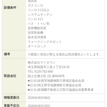
電気有
ガスコンロ
設備条件
コンロ２口以上
システムキッチン
コンロ３口
バス・トイレ別
追焚機能浴室
浴室乾燥機
温水洗浄便座
ウォークインクロゼット
オートロック
備考
※図面と現況が異なる場合は現況優先といたします。
株式会社マイタウン
埼玉県朝霞市三原２丁目19-20
TEL:0120-762-666
取扱会社
国土交通大臣 (3) 第8439号
■(公社)全国宅地建物取引業保証協会会員
■(公社)埼玉県宅地建物取引業協会会員
■(公社)首都圏不動産公正取引協議会加盟事業者
情報更新日
2026年08月06日
更新予定日
2026年08月20日