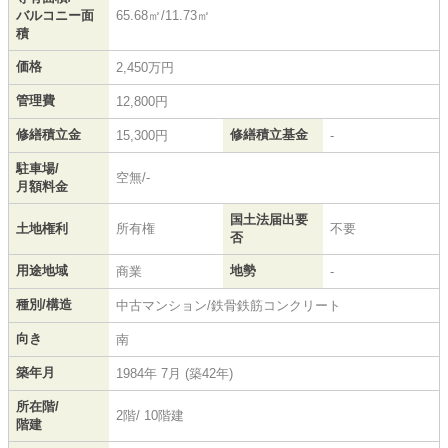
バルコニー面
65.68㎡/11.73㎡
積
価格
2,450万円
管理費
12,800円
修繕積立金
修繕積立基金
15,300円
-
駐車場/
空無/-
月額料金
国土法届出要
土地権利
所有権
不要
否
用途地域
地勢
商業
-
種別/構造
中古マンション/鉄骨鉄筋コンクリート
向き
南
築年月
1984年 7月 (築42年)
所在階/
2階/ 10階建
階建