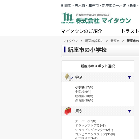
朝霞市・志木市・和光市・新座市の一戸建（新築
マイタウンのご紹介
トラス
マイタウン
>
周辺施設案内
>
新座市
>
新座市の
新座市の小学校
新座市のスポット選択
学ぶ
小学校
(17件)
中学校
(6件)
幼稚園
(10件)
保育園
(39件)
買う
スーパー
(27件)
ドラッグストア
(21件)
ショッピングセンター
(2件)
コンビニエンスストア
(35件)
生活雑貨店
(3件)