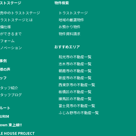
ストステージ
物件検索
売中のトラストステージ
トラストステージ
ラストステージとは
地域の厳選物件
備仕様
お預かり物件
ができるまで
物件資料請求
フォーム
おすすめエリア
ノベーション
和光市の不動産一覧
事例
志木市の不動産一覧
様の声
朝霞市の不動産一覧
ッフ
新座市の不動産一覧
西東京市の不動産一覧
タッフ紹介
板橋区の不動産一覧
タッフブログ
練馬区の不動産一覧
富士見市の不動産一覧
ルート
ふじみ野市の不動産一覧
URIM
own 東上線!!
LE HOUSE PROJECT