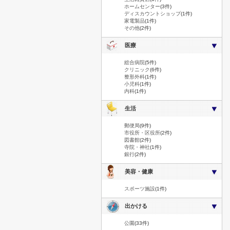
ホームセンター
(3件)
ディスカウントショップ
(1件)
家電製品
(1件)
その他
(2件)
医療
総合病院
(5件)
クリニック
(6件)
整形外科
(1件)
小児科
(1件)
内科
(1件)
生活
郵便局
(9件)
市役所・区役所
(2件)
図書館
(2件)
寺院・神社
(1件)
銀行
(2件)
美容・健康
スポーツ施設
(1件)
出かける
公園
(33件)