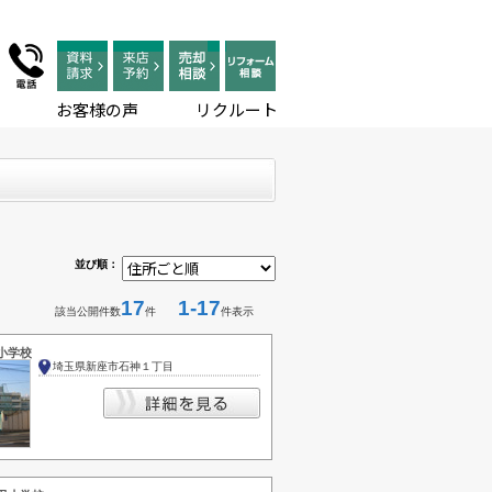
お客様の声
リクルート
並び順：
17
1-17
該当公開件数
件
件表示
小学校
埼玉県新座市石神１丁目