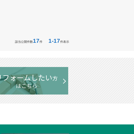
17
1-17
該当公開件数
件
件表示
リフォームしたい
方
はこちら