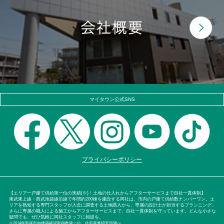
マイタウン公式SNS
プライバシーポリシー
【エリア一戸建て供給第一位の実績(※)！土地の仕入れからアフターサービスまで自社一貫体制】
東武東上線・西武池袋線沿線で年間約200棟を建設する同社は、市内の戸建て供給数ナンバーワン。エ
リアを熟知する専門スタッフが入念に調査する土地購入から、専属の設計士が担当するプランニング、
さらに専属の職人による施工からアフターサービスまで、自社一貫体制を守っています。どんな小さな
疑問でも、ぜひ気軽に同社スタッフに相談を。
※2014年新座市内建築確認取得数第一位。住宅産業研究所調べ