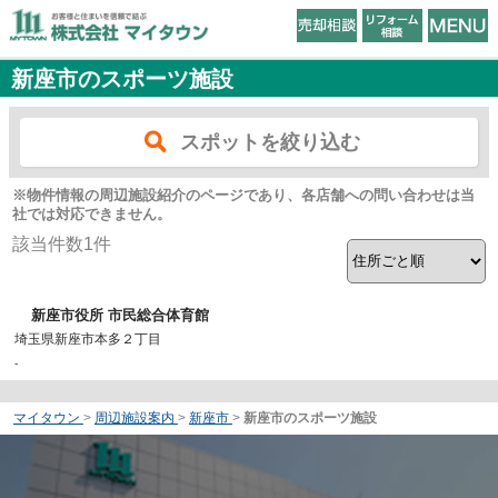
新座市のスポーツ施設
スポットを絞り込む
※物件情報の周辺施設紹介のページであり、各店舗への問い合わせは当
社では対応できません。
該当件数
1
件
新座市役所 市民総合体育館
埼玉県新座市本多２丁目
-
マイタウン
>
周辺施設案内
>
新座市
>
新座市のスポーツ施設