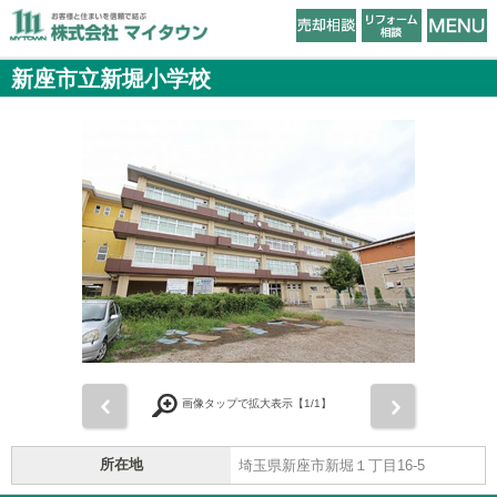
新座市立新堀小学校
前
次
画像タップで拡大表示【
1
/1】
所在地
埼玉県新座市新堀１丁目16-5