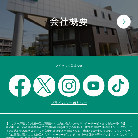
マイタウン公式SNS
プライバシーポリシー
【エリア一戸建て供給第一位の実績(※)！土地の仕入れからアフターサービスまで自社一貫体制】
東武東上線・西武池袋線沿線で年間約200棟を建設する同社は、市内の戸建て供給数ナンバーワン。エ
リアを熟知する専門スタッフが入念に調査する土地購入から、専属の設計士が担当するプランニング、
さらに専属の職人による施工からアフターサービスまで、自社一貫体制を守っています。どんな小さな