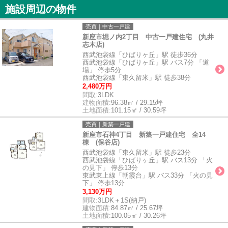
施設周辺の物件
売買｜中古一戸建
新座市堀ノ内2丁目 中古一戸建住宅 (丸井
志木店)
西武池袋線「ひばりヶ丘」駅 徒歩36分
西武池袋線「ひばりヶ丘」駅 バス7分 「道
場」 停歩5分
西武池袋線「東久留米」駅 徒歩38分
2,480万円
間取:
3LDK
建物面積:
96.38㎡ / 29.15坪
土地面積:
101.15㎡ / 30.59坪
売買｜新築一戸建
新座市石神4丁目 新築一戸建住宅 全14
棟 (保谷店)
西武池袋線「東久留米」駅 徒歩23分
西武池袋線「ひばりヶ丘」駅 バス13分 「火
の見下」 停歩13分
東武東上線「朝霞台」駅 バス33分 「火の見
下」 停歩13分
3,130万円
間取:
3LDK＋1S(納戸)
建物面積:
84.87㎡ / 25.67坪
土地面積:
100.05㎡ / 30.26坪