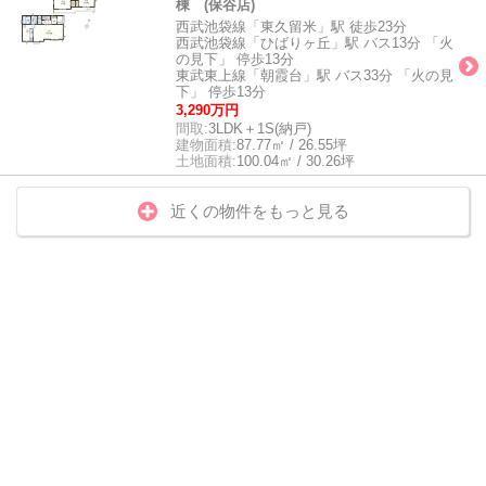
棟 (保谷店)
西武池袋線「東久留米」駅 徒歩23分
西武池袋線「ひばりヶ丘」駅 バス13分 「火
の見下」 停歩13分
東武東上線「朝霞台」駅 バス33分 「火の見
下」 停歩13分
3,290万円
間取:
3LDK＋1S(納戸)
建物面積:
87.77㎡ / 26.55坪
土地面積:
100.04㎡ / 30.26坪
近くの物件をもっと見る