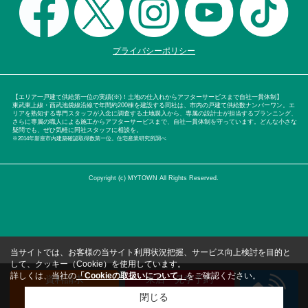
プライバシーポリシー
【エリア一戸建て供給第一位の実績(※)！土地の仕入れからアフターサービスまで自社一貫体制】
東武東上線・西武池袋線沿線で年間約200棟を建設する同社は、市内の戸建て供給数ナンバーワン。エ
リアを熟知する専門スタッフが入念に調査する土地購入から、専属の設計士が担当するプランニング、
さらに専属の職人による施工からアフターサービスまで、自社一貫体制を守っています。どんな小さな
疑問でも、ぜひ気軽に同社スタッフに相談を。
※2014年新座市内建築確認取得数第一位。住宅産業研究所調べ
Copyright (c) MYTOWN All Rights Reserved.
当サイトでは、お客様の当サイト利用状況把握、サービス向上検討を目的と
して、クッキー（Cookie）を使用しています。
詳しくは、当社の
「Cookieの取扱いについて」
をご確認ください。
資料請求
来店・見学予約
（無料）
（無料）
閉じる