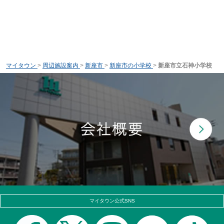
マイタウン
>
周辺施設案内
>
新座市
>
新座市の小学校
>
新座市立石神小学校
マイタウン公式SNS