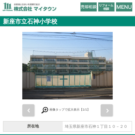
新座市立石神小学校
前
次
画像タップで拡大表示【
1
/1】
所在地
埼玉県新座市石神１丁目１０－２０