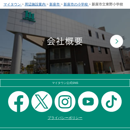
マイタウン
>
周辺施設案内
>
新座市
>
新座市の小学校
>
新座市立東野小学校
マイタウン公式SNS
プライバシーポリシー