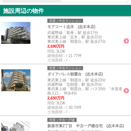
施設周辺の物件
売買｜中古マンション
モアコート志木 (志木本店)
武蔵野線「新座」駅 徒歩17分
東武東上線「志木」駅 徒歩22分
東武東上線「朝霞台」駅 徒歩27分
2,690万円
間取:
3LDK
建物面積:
- / 21.77坪
土地面積:
- / -
売買｜中古マンション
ダイアパレス朝霞台 (志木本店)
東武東上線「朝霞台」駅 徒歩23分
武蔵野線「北朝霞」駅 徒歩25分
東武東上線「朝霞台」駅 バス10分 「水道道
路入口」 停歩4分
2,650万円
間取:
3LDK
建物面積:
- / 30.70坪
土地面積:
- / -
売買｜中古一戸建
新座市東2丁目 中古一戸建住宅 (志木本店)