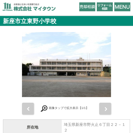
新座市立東野小学校
前
次
画像タップで拡大表示【
1
/1】
埼玉県新座市野火止６丁目２２－１
所在地
２