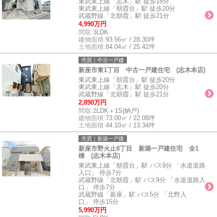
東武東上線「志木」駅 徒歩18分
東武東上線「朝霞台」駅 徒歩20分
武蔵野線「北朝霞」駅 徒歩21分
4,990万円
間取:
3LDK
建物面積:
93.56㎡ / 28.30坪
土地面積:
84.04㎡ / 25.42坪
売買｜中古一戸建
新座市東1丁目 中古一戸建住宅 (志木本店)
東武東上線「朝霞台」駅 徒歩20分
東武東上線「志木」駅 徒歩20分
武蔵野線「北朝霞」駅 徒歩21分
2,890万円
間取:
2LDK＋1S(納戸)
建物面積:
73.00㎡ / 22.08坪
土地面積:
44.10㎡ / 13.34坪
売買｜新築一戸建
新座市野火止8丁目 新築一戸建住宅 全1
棟 (志木本店)
東武東上線「朝霞台」駅 バス9分 「水道道路
入口」 停歩7分
武蔵野線「北朝霞」駅 バス9分 「水道道路入
口」 停歩7分
武蔵野線「新座」駅 バス5分 「北野入
口」 停歩15分
5,990万円