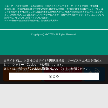
【エリア一戸建て供給第一位の実績(※)！土地の仕入れからアフターサービスまで自社一貫体制】
東武東上線・西武池袋線沿線で年間約200棟を建設する同社は、市内の戸建て供給数ナンバーワン。エ
リアを熟知する専門スタッフが入念に調査する土地購入から、専属の設計士が担当するプランニング、
さらに専属の職人による施工からアフターサービスまで、自社一貫体制を守っています。どんな小さな
疑問でも、ぜひ気軽に同社スタッフに相談を。
※2014年新座市内建築確認取得数第一位。住宅産業研究所調べ
Copyright (c) MYTOWN All Rights Reserved.
当サイトでは、お客様の当サイト利用状況把握、サービス向上検討を目的と
して、クッキー（Cookie）を使用しています。
詳しくは、当社の
「Cookieの取扱いについて」
をご確認ください。
資料請求
来店・見学予約
（無料）
（無料）
閉じる