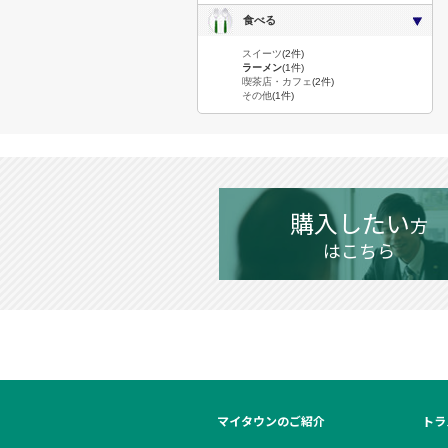
食べる
スイーツ
(2件)
ラーメン
(1件)
喫茶店・カフェ
(2件)
その他
(1件)
購入したい
方
はこちら
マイタウンのご紹介
トラ