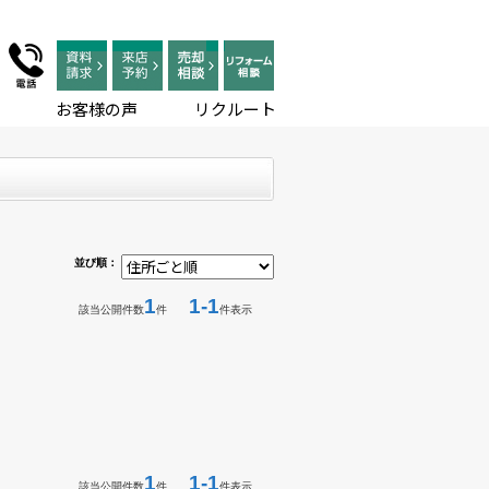
お客様の声
リクルート
並び順：
1
1-1
該当公開件数
件
件表示
1
1-1
該当公開件数
件
件表示