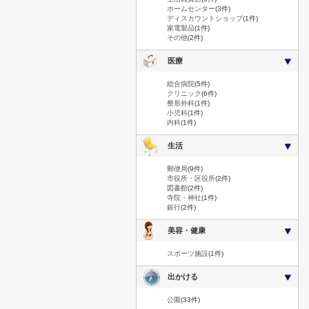
ホームセンター
(3件)
ディスカウントショップ
(1件)
家電製品
(1件)
その他
(2件)
医療
総合病院
(5件)
クリニック
(6件)
整形外科
(1件)
小児科
(1件)
内科
(1件)
生活
郵便局
(9件)
市役所・区役所
(2件)
図書館
(2件)
寺院・神社
(1件)
銀行
(2件)
美容・健康
スポーツ施設
(1件)
出かける
公園
(33件)