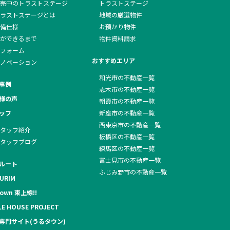
売中のトラストステージ
トラストステージ
ラストステージとは
地域の厳選物件
備仕様
お預かり物件
ができるまで
物件資料請求
フォーム
おすすめエリア
ノベーション
和光市の不動産一覧
事例
志木市の不動産一覧
様の声
朝霞市の不動産一覧
ッフ
新座市の不動産一覧
西東京市の不動産一覧
タッフ紹介
板橋区の不動産一覧
タッフブログ
練馬区の不動産一覧
富士見市の不動産一覧
ルート
ふじみ野市の不動産一覧
URIM
own 東上線!!
LE HOUSE PROJECT
専門サイト(うるタウン)