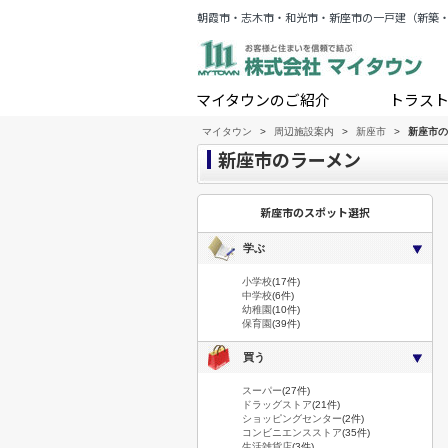
朝霞市・志木市・和光市・新座市の一戸建（新築
マイタウンのご紹介
トラス
マイタウン
>
周辺施設案内
>
新座市
>
新座市の
新座市のラーメン
新座市のスポット選択
学ぶ
小学校
(17件)
中学校
(6件)
幼稚園
(10件)
保育園
(39件)
買う
スーパー
(27件)
ドラッグストア
(21件)
ショッピングセンター
(2件)
コンビニエンスストア
(35件)
生活雑貨店
(3件)