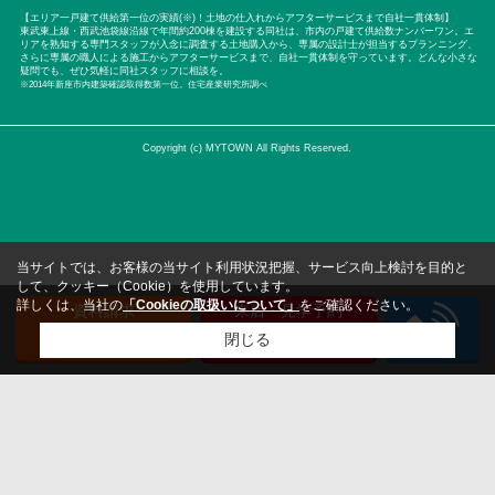
【エリア一戸建て供給第一位の実績(※)！土地の仕入れからアフターサービスまで自社一貫体制】
東武東上線・西武池袋線沿線で年間約200棟を建設する同社は、市内の戸建て供給数ナンバーワン。エ
リアを熟知する専門スタッフが入念に調査する土地購入から、専属の設計士が担当するプランニング、
さらに専属の職人による施工からアフターサービスまで、自社一貫体制を守っています。どんな小さな
疑問でも、ぜひ気軽に同社スタッフに相談を。
※2014年新座市内建築確認取得数第一位。住宅産業研究所調べ
Copyright (c) MYTOWN All Rights Reserved.
当サイトでは、お客様の当サイト利用状況把握、サービス向上検討を目的と
して、クッキー（Cookie）を使用しています。
詳しくは、当社の
「Cookieの取扱いについて」
をご確認ください。
資料請求
来店・見学予約
（無料）
（無料）
閉じる