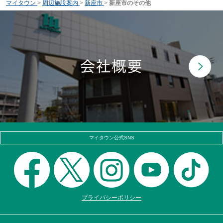
マイタウン
>
周辺施設案内
>
新座市
>
新座市のその他
マイタウン公式SNS
プライバシーポリシー