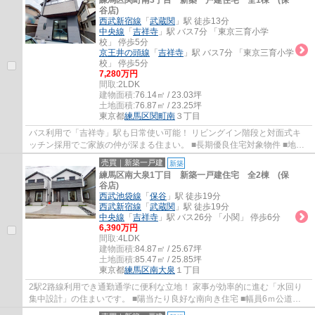
練馬区関町南3丁目 新築一戸建住宅 全1棟 (保
谷店)
西武新宿線
「
武蔵関
」駅 徒歩13分
中央線
「
吉祥寺
」駅 バス7分 「東京三育小学
校」 停歩5分
京王井の頭線
「
吉祥寺
」駅 バス7分 「東京三育小学
校」 停歩5分
7,280万円
間取:
2LDK
建物面積:
76.14㎡ / 23.03坪
土地面積:
76.87㎡ / 23.25坪
東京都
練馬区
関町南
３丁目
バス利用で「吉祥寺」駅も日常使い可能！ リビングイン階段と対面式キ
ッチン採用でご家族の仲が深まる住まい。 ■長期優良住宅対象物件 ■地震
に強い家(耐震等級3) ■家事便利な水回り集...
売買｜新築一戸建
新築
練馬区南大泉1丁目 新築一戸建住宅 全2棟 (保
谷店)
西武池袋線
「
保谷
」駅 徒歩19分
西武新宿線
「
武蔵関
」駅 徒歩19分
中央線
「
吉祥寺
」駅 バス26分 「小関」 停歩6分
6,390万円
間取:
4LDK
建物面積:
84.87㎡ / 25.67坪
土地面積:
85.47㎡ / 25.85坪
東京都
練馬区
南大泉
１丁目
2駅2路線利用でき通勤通学に便利な立地！ 家事が効率的に進む「水回り
集中設計」の住まいです。 ■陽当たり良好な南向き住宅 ■幅員6ｍ公道に
面し駐車ラクラク ■耐震等級3取得(最上等級...