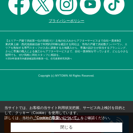
プライバシーポリシー
【エリア一戸建て供給第一位の実績(※)！土地の仕入れからアフターサービスまで自社一貫体制】
東武東上線・西武池袋線沿線で年間約200棟を建設する同社は、市内の戸建て供給数ナンバーワン。エ
リアを熟知する専門スタッフが入念に調査する土地購入から、専属の設計士が担当するプランニング、
さらに専属の職人による施工からアフターサービスまで、自社一貫体制を守っています。どんな小さな
疑問でも、ぜひ気軽に同社スタッフに相談を。
※2014年新座市内建築確認取得数第一位。住宅産業研究所調べ
Copyright (c) MYTOWN All Rights Reserved.
当サイトでは、お客様の当サイト利用状況把握、サービス向上検討を目的と
して、クッキー（Cookie）を使用しています。
詳しくは、当社の
「Cookieの取扱いについて」
をご確認ください。
資料請求
来店・見学予約
（無料）
（無料）
閉じる