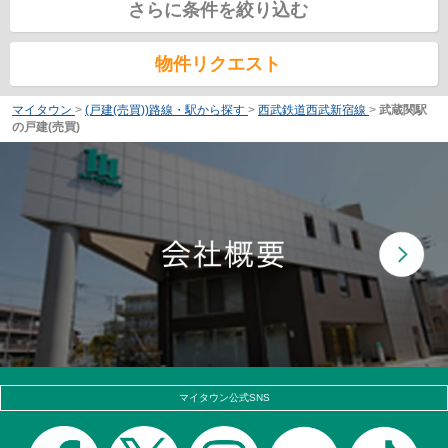
さらに条件を絞り込む
物件リクエスト
マイタウン
>
(戸建(売買))路線・駅から探す
>
西武鉄道西武新宿線
>
武蔵関駅
の戸建(売買)
マイタウン公式SNS