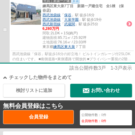
売買｜新築一戸建
新築
練馬区東大泉7丁目 新築一戸建住宅 全1棟 (保
谷店)
西武池袋線
「
保谷
」駅 徒歩16分
西武池袋線
「
大泉学園
」駅 徒歩19分
西武新宿線
「
武蔵関
」駅 徒歩25分
6,280万円
間取:
2LDK＋1S(納戸)
建物面積:
85.71㎡ / 25.92坪
土地面積:
76.16㎡ / 23.03坪
東京都
練馬区
東大泉
７丁目
西武池袋線「保谷」駅徒歩16分の好立地！ ビルトインガレージ付2SLDK
の住まいです。 ■南側道路×東側通路で開放的 ■プライバシー重視の2階リ
ビング ■会話が弾む対面式キッチン ■家事の...
該当公開件数
3
戸
1-3
戸表示
チェックした物件をまとめて
検討リストに追加
お問い合わせ
無料会員登録はこちら
公開物件数：
0
件
会員登録
会員物件数：
0
件