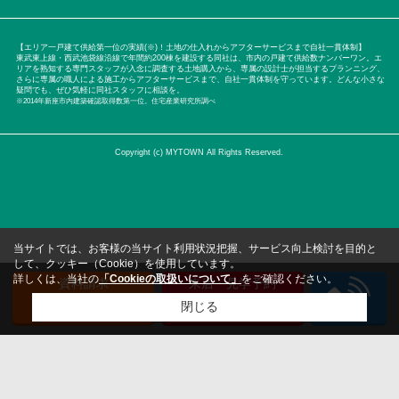
【エリア一戸建て供給第一位の実績(※)！土地の仕入れからアフターサービスまで自社一貫体制】
東武東上線・西武池袋線沿線で年間約200棟を建設する同社は、市内の戸建て供給数ナンバーワン。エ
リアを熟知する専門スタッフが入念に調査する土地購入から、専属の設計士が担当するプランニング、
さらに専属の職人による施工からアフターサービスまで、自社一貫体制を守っています。どんな小さな
疑問でも、ぜひ気軽に同社スタッフに相談を。
※2014年新座市内建築確認取得数第一位。住宅産業研究所調べ
Copyright (c) MYTOWN All Rights Reserved.
当サイトでは、お客様の当サイト利用状況把握、サービス向上検討を目的と
して、クッキー（Cookie）を使用しています。
詳しくは、当社の
「Cookieの取扱いについて」
をご確認ください。
資料請求
来店・見学予約
（無料）
（無料）
閉じる
検討リスト追加
お問い合わせ