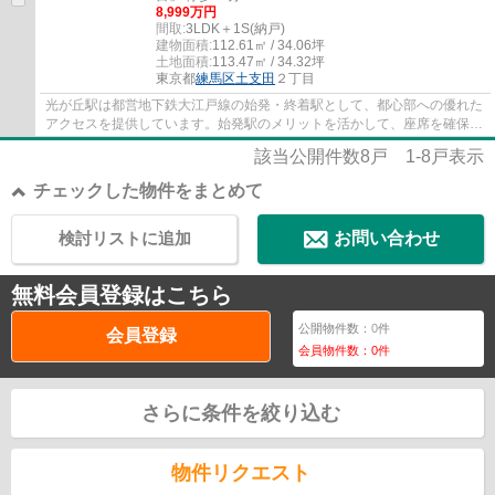
8,999万円
間取:
3LDK＋1S(納戸)
建物面積:
112.61㎡ / 34.06坪
土地面積:
113.47㎡ / 34.32坪
東京都
練馬区
土支田
２丁目
光が丘駅は都営地下鉄大江戸線の始発・終着駅として、都心部への優れた
アクセスを提供しています。始発駅のメリットを活かして、座席を確保し
ながら通勤・通学できる点が大きな魅力です。
該当公開件数
8
戸
1-8
戸表示
チェックした物件をまとめて
検討リストに追加
お問い合わせ
無料会員登録はこちら
公開物件数：
0
件
会員登録
会員物件数：
0
件
さらに条件を絞り込む
物件リクエスト