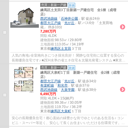
する制振装置「SAFE365」を搭載
売買｜新築一戸建
新築
練馬区土支田3丁目新築一戸建住宅 全1棟（成増
店）
西武池袋線
「
石神井公園
」駅 徒歩24分
都営大江戸線
「
光が丘
」駅 バス6分 「土支田地
蔵」 停歩10分
7,280万円
間取:
4LDK
建物面積:
98.53㎡ / 29.80坪
土地面積:
113.05㎡ / 34.19坪
東京都
練馬区
土支田
３丁目
人気の角地♪全室南向きにつき採光良好！ 閑静な住宅街に位置する安心の
長期優良住宅です♪ ■ZEH水準の省エネ住宅＆太陽光発電システム ■東京ゼ
ロエミ住宅 ■住宅性能評価取得 ■全室南向...
売買｜新築一戸建
新築
練馬区大泉町1丁目 新築一戸建住宅 全2棟（成増
店）
都営大江戸線
「
光が丘
」駅 徒歩34分
有楽町線
「
和光市
」駅 徒歩37分
西武池袋線
「
大泉学園
」駅 徒歩38分
6,490万円
間取:
4LDK＋1S(納戸)
建物面積:
99.36㎡ / 30.05坪
土地面積:
119.70㎡ / 36.2坪
東京都
練馬区
大泉町
１丁目
安心の長期優良住宅！都心直結の緑豊かな街でゆとりのある生活を♪ コン
ビニ・スーパー等近く、安心して長くお住まいいただける住環境です。
■ZEH水準の省エネ住宅 ■性能評価書におい...