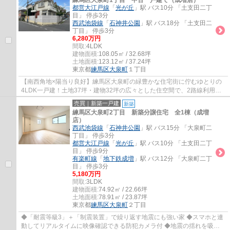
練馬区大泉町1丁目 中古一戸建て（成増店）
都営大江戸線
「
光が丘
」駅 バス10分 「土支田二丁
目」 停歩3分
西武池袋線
「
石神井公園
」駅 バス18分 「土支田二
丁目」 停歩3分
6,280万円
間取:
4LDK
建物面積:
108.05㎡ / 32.68坪
土地面積:
123.12㎡ / 37.24坪
東京都
練馬区
大泉町
１丁目
【南西角地×陽当り良好】練馬区大泉町の緑豊かな住宅街に佇むゆとりの
4LDK一戸建！土地37坪・建物32坪の広々とした住空間で、2路線利用可
能なバス停まで徒歩3分とアクセスも快適な暮ら...
売買｜新築一戸建
新築
練馬区大泉町2丁目 新築分譲住宅 全1棟（成増
店）
西武池袋線
「
石神井公園
」駅 バス15分 「大泉町二
丁目」 停歩3分
都営大江戸線
「
光が丘
」駅 バス10分 「土支田二丁
目」 停歩9分
有楽町線
「
地下鉄成増
」駅 バス12分 「大泉町二丁
目」 停歩3分
5,180万円
間取:
3LDK
建物面積:
74.92㎡ / 22.66坪
土地面積:
78.91㎡ / 23.87坪
東京都
練馬区
大泉町
２丁目
◆「耐震等級3」＋「制震装置」で繰り返す地震にも強い家 ◆スマホと連
動してリアルタイムに映像確認できる防犯カメラ付 ◆地震の揺れを吸収