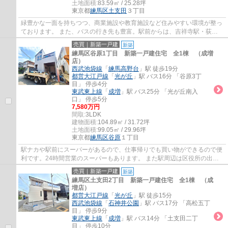
土地面積:
83.59㎡ / 25.28坪
東京都
練馬区
土支田
３丁目
緑豊かな一面を持ちつつ、商業施設や教育施設など住みやすい環境が整っ
ております。 また、バスの行き先も豊富。駅前からは、吉祥寺駅・荻窪
駅・阿佐ヶ谷駅など他路線の駅にも出ること...
売買｜新築一戸建
新築
練馬区谷原1丁目 新築一戸建住宅 全1棟 （成増
店）
西武池袋線
「
練馬高野台
」駅 徒歩19分
都営大江戸線
「
光が丘
」駅 バス16分 「谷原3丁
目」 停歩4分
東武東上線
「
成増
」駅 バス25分 「光が丘南入
口」 停歩5分
7,580万円
間取:
3LDK
建物面積:
104.89㎡ / 31.72坪
土地面積:
99.05㎡ / 29.96坪
東京都
練馬区
谷原
１丁目
駅ナカや駅前にスーパーがあるので、仕事帰りでも買い物ができるので便
利です。24時間営業のスーパーもあります。 また駅周辺は区役所の出張
所、児童館、図書館など暮らす人が日々利用...
売買｜新築一戸建
新築
練馬区土支田2丁目 新築一戸建住宅 全1棟 （成
増店）
都営大江戸線
「
光が丘
」駅 徒歩15分
西武池袋線
「
石神井公園
」駅 バス17分 「高松五丁
目」 停歩9分
東武東上線
「
成増
」駅 バス14分 「土支田二丁
目」 停歩10分