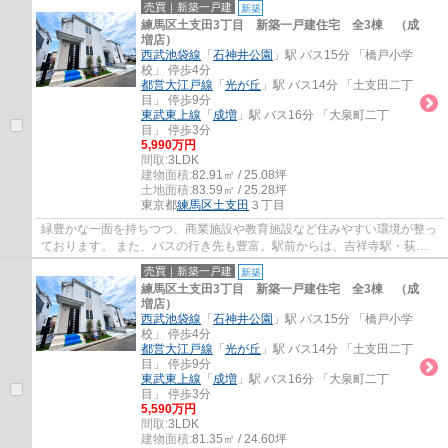
売買｜新築一戸建
新築
練馬区土支田3丁目 新築一戸建住宅 全3棟 （成
増店）
西武池袋線
「
石神井公園
」駅 バス15分 「橋戸小学
校」 停歩4分
都営大江戸線
「
光が丘
」駅 バス14分 「土支田二丁
目」 停歩9分
東武東上線
「
成増
」駅 バス16分 「大泉町二丁
目」 停歩3分
5,990万円
間取:
3LDK
建物面積:
82.91㎡ / 25.08坪
土地面積:
83.59㎡ / 25.28坪
東京都
練馬区
土支田
３丁目
緑豊かな一面を持ちつつ、商業施設や教育施設など住みやすい環境が整っ
ております。 また、バスの行き先も豊富。駅前からは、吉祥寺駅・荻窪
駅・阿佐ヶ谷駅など他路線の駅にも出ること...
売買｜新築一戸建
新築
練馬区土支田3丁目 新築一戸建住宅 全3棟 （成
増店）
西武池袋線
「
石神井公園
」駅 バス15分 「橋戸小学
校」 停歩4分
都営大江戸線
「
光が丘
」駅 バス14分 「土支田二丁
目」 停歩9分
東武東上線
「
成増
」駅 バス16分 「大泉町二丁
目」 停歩3分
5,590万円
間取:
3LDK
建物面積:
81.35㎡ / 24.60坪