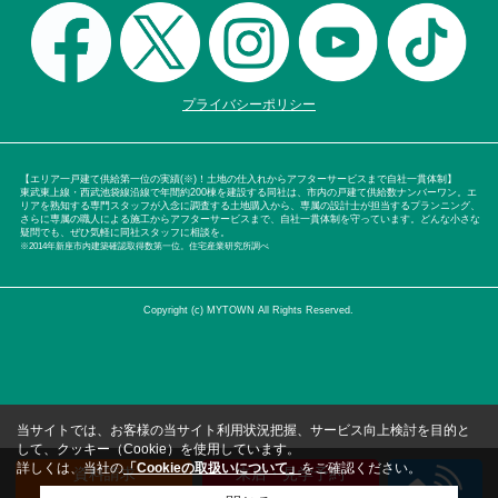
プライバシーポリシー
【エリア一戸建て供給第一位の実績(※)！土地の仕入れからアフターサービスまで自社一貫体制】
東武東上線・西武池袋線沿線で年間約200棟を建設する同社は、市内の戸建て供給数ナンバーワン。エ
リアを熟知する専門スタッフが入念に調査する土地購入から、専属の設計士が担当するプランニング、
さらに専属の職人による施工からアフターサービスまで、自社一貫体制を守っています。どんな小さな
疑問でも、ぜひ気軽に同社スタッフに相談を。
※2014年新座市内建築確認取得数第一位。住宅産業研究所調べ
Copyright (c) MYTOWN All Rights Reserved.
当サイトでは、お客様の当サイト利用状況把握、サービス向上検討を目的と
して、クッキー（Cookie）を使用しています。
詳しくは、当社の
「Cookieの取扱いについて」
をご確認ください。
資料請求
来店・見学予約
（無料）
（無料）