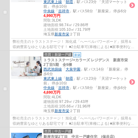
東武東上線
「
朝霞
」駅 バス23分 「天沼マーケット
前」 停歩10分
中央線
「
吉祥寺
」駅 バス58分 「新座栄」 停歩6分
4,990万円
間取:
3LDK
建物面積:
98.74㎡ / 29.86坪
土地面積:
105.10㎡ / 31.79坪
埼玉県
新座市
栄
２丁目
弊社売主のトラストステージ！ 旭化成「へーベルパワーボード」採用＆
収納豊富なゆとりある邸宅です！ ■2台駐車可(車種による) ■家事便利な水
回り集中設計 ■LDK17帖以上(折上天井採用...
売買｜新築一戸建
新築
トラストステージ×カラーズ レジデンス 新座市栄
2丁目5期 全9棟
西武池袋線
「
大泉学園
」駅 バス14分 「新座栄」 停
歩6分
東武東上線
「
朝霞
」駅 バス23分 「天沼マーケット
前」 停歩10分
中央線
「
吉祥寺
」駅 バス58分 「新座栄」 停歩6分
4,690万円
間取:
4LDK
建物面積:
97.29㎡ / 29.43坪
土地面積:
105.66㎡ / 31.96坪
埼玉県
新座市
栄
２丁目
弊社売主のトラストステージ！ 旭化成「へーベルパワーボード」採用＆
収納豊富なゆとりある邸宅です！ ■2台駐車可(車種による) ■家事便利な水
回り集中設計 ■LDK17帖以上(折上天井採用...
売買｜中古一戸建
新座市栄2丁目 中古一戸建住宅 (保谷店)