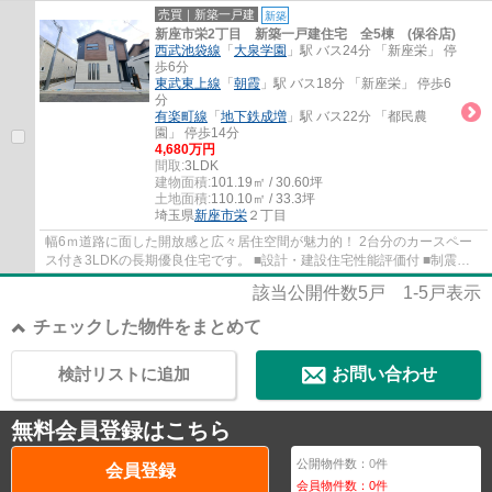
種によります) ■家事便利な水回り集中設計 ■L...
売買｜新築一戸建
新築
新座市栄2丁目 新築一戸建住宅 全5棟 (保谷店)
西武池袋線
「
大泉学園
」駅 バス24分 「新座栄」 停
歩6分
東武東上線
「
朝霞
」駅 バス18分 「新座栄」 停歩6
分
有楽町線
「
地下鉄成増
」駅 バス22分 「都民農
園」 停歩14分
4,680万円
間取:
3LDK
建物面積:
101.19㎡ / 30.60坪
土地面積:
110.10㎡ / 33.3坪
埼玉県
新座市
栄
２丁目
幅6ｍ道路に面した開放感と広々居住空間が魅力的！ 2台分のカースペー
ス付き3LDKの長期優良住宅です。 ■設計・建設住宅性能評価付 ■制震ダ
ンパー搭載 ■家事便利な水回り集中設計 ■LDK...
該当公開件数
5
戸
1-5
戸表示
チェックした物件をまとめて
検討リストに追加
お問い合わせ
無料会員登録はこちら
公開物件数：
0
件
会員登録
会員物件数：
0
件