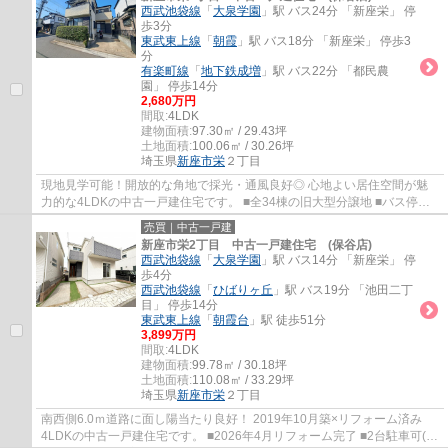
西武池袋線
「
大泉学園
」駅 バス24分 「新座栄」 停
歩3分
東武東上線
「
朝霞
」駅 バス18分 「新座栄」 停歩3
分
有楽町線
「
地下鉄成増
」駅 バス22分 「都民農
園」 停歩14分
2,680万円
間取:
4LDK
建物面積:
97.30㎡ / 29.43坪
土地面積:
100.06㎡ / 30.26坪
埼玉県
新座市
栄
２丁目
現地見学可能！開放的な角地で採光・通風良好◎ 心地よい居住空間が魅
力的な4LDKの中古一戸建住宅です。 ■全34棟の旧大型分譲地 ■バス停ま
で徒歩3分の為、雨の日の通勤通学が便利 ■3面...
売買｜中古一戸建
新座市栄2丁目 中古一戸建住宅 (保谷店)
西武池袋線
「
大泉学園
」駅 バス14分 「新座栄」 停
歩4分
西武池袋線
「
ひばりヶ丘
」駅 バス19分 「池田二丁
目」 停歩14分
東武東上線
「
朝霞台
」駅 徒歩51分
3,899万円
間取:
4LDK
建物面積:
99.78㎡ / 30.18坪
土地面積:
110.08㎡ / 33.29坪
埼玉県
新座市
栄
２丁目
南西側6.0ｍ道路に面し陽当たり良好！ 2019年10月築×リフォーム済み
4LDKの中古一戸建住宅です。 ■2026年4月リフォーム完了 ■2台駐車可(車