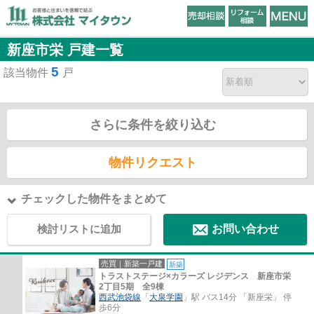
新座市栄 戸建一覧
5
該当物件
戸
さらに条件を絞り込む
物件リクエスト
チェックした物件をまとめて
検討リストに追加
お問い合わせ
売買｜新築一戸建
新築
トラストステージ×カラーズ レジデンス 新座市栄
2丁目5期 全9棟
西武池袋線
「
大泉学園
」駅 バス14分 「新座栄」 停
歩6分