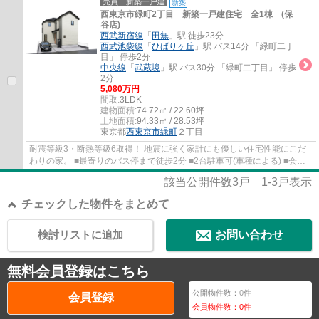
売買｜新築一戸建
新築
西東京市緑町2丁目 新築一戸建住宅 全1棟 (保
谷店)
西武新宿線
「
田無
」駅 徒歩23分
西武池袋線
「
ひばりヶ丘
」駅 バス14分 「緑町二丁
目」 停歩2分
中央線
「
武蔵境
」駅 バス30分 「緑町二丁目」 停歩
2分
5,080万円
間取:
3LDK
建物面積:
74.72㎡ / 22.60坪
土地面積:
94.33㎡ / 28.53坪
東京都
西東京市
緑町
２丁目
耐震等級3・断熱等級6取得！ 地震に強く家計にも優しい住宅性能にこだ
わりの家。 ■最寄りのバス停まで徒歩2分 ■2台駐車可(車種による) ■会話
が弾む対面式キッチン ■陽当たり良好な南...
該当公開件数
3
戸
1-3
戸表示
チェックした物件をまとめて
検討リストに追加
お問い合わせ
無料会員登録はこちら
公開物件数：
0
件
会員登録
会員物件数：
0
件