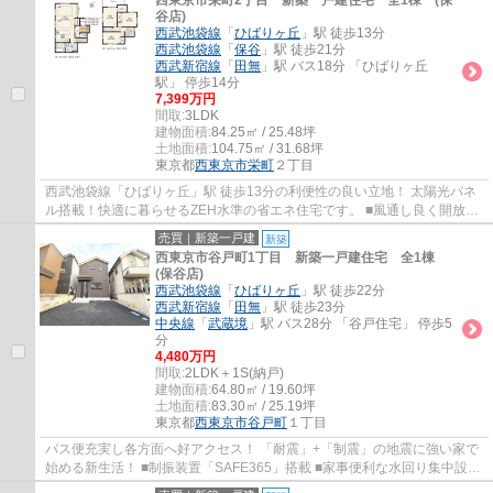
西東京市栄町2丁目 新築一戸建住宅 全1棟 (保
谷店)
西武池袋線
「
ひばりヶ丘
」駅 徒歩13分
西武池袋線
「
保谷
」駅 徒歩21分
西武新宿線
「
田無
」駅 バス18分 「ひばりヶ丘
駅」 停歩14分
7,399万円
間取:
3LDK
建物面積:
84.25㎡ / 25.48坪
土地面積:
104.75㎡ / 31.68坪
東京都
西東京市
栄町
２丁目
西武池袋線「ひばりヶ丘」駅 徒歩13分の利便性の良い立地！ 太陽光パネ
ル搭載！快適に暮らせるZEH水準の省エネ住宅です。 ■風通し良く開放的
な角地 ■2台駐車可(車種による) ■家事便利...
売買｜新築一戸建
新築
西東京市谷戸町1丁目 新築一戸建住宅 全1棟
(保谷店)
西武池袋線
「
ひばりヶ丘
」駅 徒歩22分
西武新宿線
「
田無
」駅 徒歩23分
中央線
「
武蔵境
」駅 バス28分 「谷戸住宅」 停歩5
分
4,480万円
間取:
2LDK＋1S(納戸)
建物面積:
64.80㎡ / 19.60坪
土地面積:
83.30㎡ / 25.19坪
東京都
西東京市
谷戸町
１丁目
バス便充実し各方面へ好アクセス！ 「耐震」+「制震」の地震に強い家で
始める新生活！ ■制振装置「SAFE365」搭載 ■家事便利な水回り集中設計
■プライバシー重視の2階リビング ■浄水器...