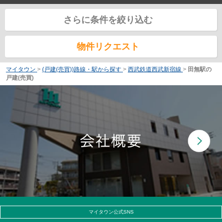
さらに条件を絞り込む
物件リクエスト
マイタウン
>
(戸建(売買))路線・駅から探す
>
西武鉄道西武新宿線
>
田無駅の
戸建(売買)
マイタウン公式SNS