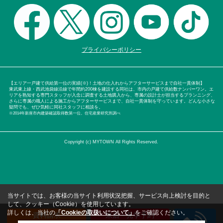
プライバシーポリシー
【エリア一戸建て供給第一位の実績(※)！土地の仕入れからアフターサービスまで自社一貫体制】
東武東上線・西武池袋線沿線で年間約200棟を建設する同社は、市内の戸建て供給数ナンバーワン。エ
リアを熟知する専門スタッフが入念に調査する土地購入から、専属の設計士が担当するプランニング、
さらに専属の職人による施工からアフターサービスまで、自社一貫体制を守っています。どんな小さな
疑問でも、ぜひ気軽に同社スタッフに相談を。
※2014年新座市内建築確認取得数第一位。住宅産業研究所調べ
Copyright (c) MYTOWN All Rights Reserved.
当サイトでは、お客様の当サイト利用状況把握、サービス向上検討を目的と
して、クッキー（Cookie）を使用しています。
詳しくは、当社の
「Cookieの取扱いについて」
をご確認ください。
資料請求
来店・見学予約