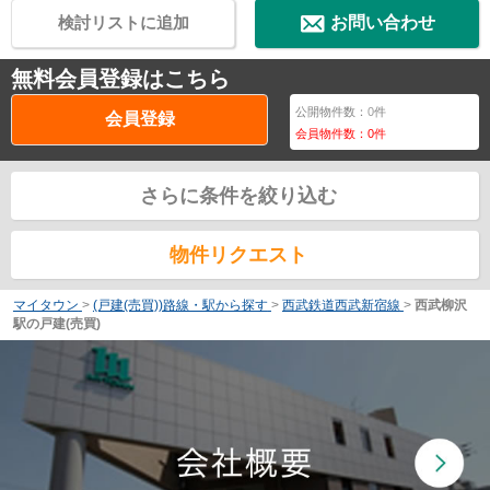
検討リストに追加
お問い合わせ
無料会員登録はこちら
公開物件数：
0
件
会員登録
会員物件数：
0
件
さらに条件を絞り込む
物件リクエスト
マイタウン
>
(戸建(売買))路線・駅から探す
>
西武鉄道西武新宿線
>
西武柳沢
駅の戸建(売買)