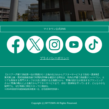
マイタウン公式SNS
プライバシーポリシー
【エリア一戸建て供給第一位の実績(※)！土地の仕入れからアフターサービスまで自社一貫体制】
東武東上線・西武池袋線沿線で年間約200棟を建設する同社は、市内の戸建て供給数ナンバーワン。エ
リアを熟知する専門スタッフが入念に調査する土地購入から、専属の設計士が担当するプランニング、
さらに専属の職人による施工からアフターサービスまで、自社一貫体制を守っています。どんな小さな
疑問でも、ぜひ気軽に同社スタッフに相談を。
※2014年新座市内建築確認取得数第一位。住宅産業研究所調べ
Copyright (c) MYTOWN All Rights Reserved.