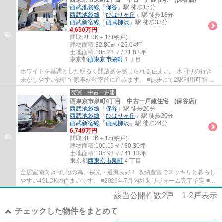
西東京市栄町1丁目 中古一戸建住宅 (保谷店)
西武池袋線
「
保谷
」駅 徒歩15分
西武池袋線
「
ひばりヶ丘
」駅 徒歩18分
西武新宿線
「
西武柳沢
」駅 徒歩33分
4,650万円
間取:
2LDK＋1S(納戸)
建物面積:
82.80㎡ / 25.04坪
土地面積:
105.23㎡ / 31.83坪
東京都
西東京市
栄町
１丁目
ホワイトを基調とした明るく開放感を感じられる住まい。 水回りの行き
来がしやすい設計で家事が効率的に進みます。 ■徒歩にて2駅利用可能 ■
プライバシー重視の2階リビング ■会話が弾...
売買｜中古一戸建
西東京市泉町4丁目 中古一戸建住宅 (保谷店)
西武池袋線
「
保谷
」駅 徒歩20分
西武池袋線
「
ひばりヶ丘
」駅 徒歩20分
西武新宿線
「
西武柳沢
」駅 徒歩24分
6,749万円
間取:
4LDK＋1S(納戸)
建物面積:
100.19㎡ / 30.30坪
土地面積:
135.98㎡ / 41.13坪
東京都
西東京市
泉町
４丁目
全居室南向き×角地の為、採光・通風良好！ 収納豊富でスッキリと暮らし
やすい4SLDKの住まいです。 ■2026年7月内外装リフォーム完了予定 ■2
台駐車可(車種による) ■幅広い世代に人気の...
該当公開件数
2
戸
1-2
戸表示
チェックした物件をまとめて