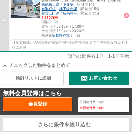
板橋区赤塚7丁目 新築分譲住宅 全1棟（成増店）
東武東上線
「
下赤塚
」駅 徒歩14分
有楽町線
「
地下鉄赤塚
」駅 徒歩15分
都営三田線
「
新高島平
」駅 徒歩22分
5,680万円
間取:
2LDK
建物面積:
59.12㎡ / 17.88坪
土地面積:
76.84㎡ / 23.24坪
東京都
板橋区
赤塚
７丁目
【制震搭載】MAX等級の耐震性×断熱等性能等級５で年中快適な省エネ仕
様の新築
該当公開件数
1
戸
1-1
戸表示
チェックした物件をまとめて
検討リストに追加
お問い合わせ
無料会員登録はこちら
公開物件数：
0
件
会員登録
会員物件数：
0
件
さらに条件を絞り込む