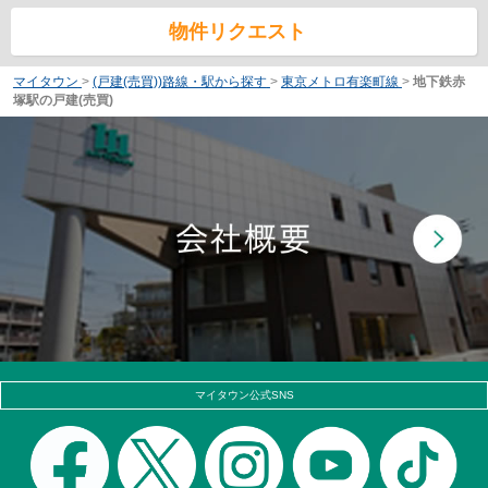
物件リクエスト
マイタウン
>
(戸建(売買))路線・駅から探す
>
東京メトロ有楽町線
>
地下鉄赤
塚駅の戸建(売買)
マイタウン公式SNS