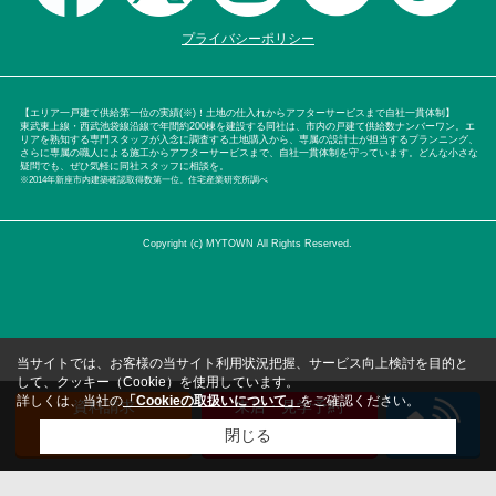
プライバシーポリシー
【エリア一戸建て供給第一位の実績(※)！土地の仕入れからアフターサービスまで自社一貫体制】
東武東上線・西武池袋線沿線で年間約200棟を建設する同社は、市内の戸建て供給数ナンバーワン。エ
リアを熟知する専門スタッフが入念に調査する土地購入から、専属の設計士が担当するプランニング、
さらに専属の職人による施工からアフターサービスまで、自社一貫体制を守っています。どんな小さな
疑問でも、ぜひ気軽に同社スタッフに相談を。
※2014年新座市内建築確認取得数第一位。住宅産業研究所調べ
Copyright (c) MYTOWN All Rights Reserved.
当サイトでは、お客様の当サイト利用状況把握、サービス向上検討を目的と
して、クッキー（Cookie）を使用しています。
詳しくは、当社の
「Cookieの取扱いについて」
をご確認ください。
資料請求
来店・見学予約
（無料）
（無料）
閉じる