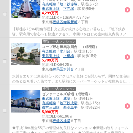
有楽町線
「
地下鉄赤塚
」駅 徒歩7分
東武東上線
「
下赤塚
」駅 徒歩8分
4,299万円
間取:
1LDK＋1S(納戸)/53.46㎡
東京都
板橋区
赤塚新町
３丁目
【駅徒歩7分×4階角部屋】光と風が抜ける心地よい暮らし。「地下鉄赤
塚」駅利用で都心へも快適アクセス。水回りをはじめ室内新規内装リフォ
ーム済みで、新生活をすぐにスタートできる1S...
売買｜中古マンション
コープ野村練馬氷川台 （成増店）
有楽町線
「
氷川台
」駅 徒歩13分
東武東上線
「
上板橋
」駅 徒歩15分
5,799万円
間取:
4LDK/94.25㎡
東京都
練馬区
氷川台
２丁目
氷川台エリアは東京都心へのアクセスが良好にも関わらず、閑静な住宅街
のある落ち着いた街です。また駅前にスーパーマーケットが複数あるた
め、日常の買い物など生活に便利な環境が整...
売買｜中古マンション
ゼファーヒルズ成増（成増店）
東武東上線
「
成増
」駅 徒歩12分
有楽町線
「
地下鉄成増
」駅 徒歩15分
都営三田線
「
西高島平
」駅 徒歩22分
5,990万円
間取:
3LDK/61.96㎡
東京都
板橋区
成増
５丁目
◆平成18年築全55戸の管理体制良好なマンション ◆新規内装リフォーム