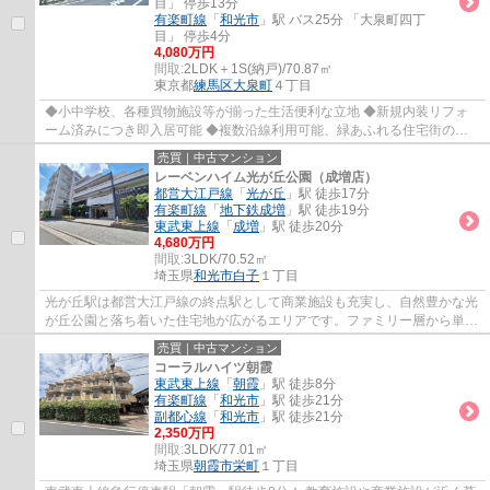
目」 停歩13分
有楽町線
「
和光市
」駅 バス25分 「大泉町四丁
目」 停歩4分
4,080万円
間取:
2LDK＋1S(納戸)/70.87㎡
東京都
練馬区
大泉町
４丁目
◆小中学校、各種買物施設等が揃った生活便利な立地 ◆新規内装リフォ
ーム済みにつき即入居可能 ◆複数沿線利用可能、緑あふれる住宅街の一
角
売買｜中古マンション
レーベンハイム光が丘公園（成増店）
都営大江戸線
「
光が丘
」駅 徒歩17分
有楽町線
「
地下鉄成増
」駅 徒歩19分
東武東上線
「
成増
」駅 徒歩20分
4,680万円
間取:
3LDK/70.52㎡
埼玉県
和光市
白子
１丁目
光が丘駅は都営大江戸線の終点駅として商業施設も充実し、自然豊かな光
が丘公園と落ち着いた住宅地が広がるエリアです。ファミリー層から単身
者まで幅広く住みやすい環境が揃っています。
売買｜中古マンション
コーラルハイツ朝霞
東武東上線
「
朝霞
」駅 徒歩8分
有楽町線
「
和光市
」駅 徒歩21分
副都心線
「
和光市
」駅 徒歩21分
2,350万円
間取:
3LDK/77.01㎡
埼玉県
朝霞市
栄町
１丁目