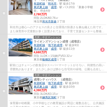
リーベスト和光 （成増店）
有楽町線
「
和光市
」駅 徒歩17分
東武東上線
「
成増
」駅 バス20分 「新倉小学校
前」 停歩4分
2,780万円
間取:
2LDK/60.76㎡
埼玉県
和光市
新倉
２丁目
和光市は都心へのアクセスの良さと住環境の快適さを兼ね備えた街です。
また保育所や児童館が多く設置されており、子育て支援センターも整備さ
れていますので、子育て環境が非常に充実...
売買｜中古マンション
ライオンズマンション成増（成増店）
有楽町線
「
地下鉄成増
」駅 徒歩9分
東武東上線
「
成増
」駅 徒歩11分
4,680万円
間取:
1LDK＋1S(納戸)/53.32㎡
東京都
板橋区
成増
１丁目
駅前にはチェーンの飲食店やスーパーマーケットがそろい、利便性の高い
雰囲気があります。また少し歩けば静かな住宅街や緑地、公園も点在して
いるため、のどかな生活を求める人にも適...
売買｜中古マンション
成増シティハウス （成増店）
有楽町線
「
地下鉄成増
」駅 徒歩6分
東武東上線
「
成増
」駅 徒歩10分
4,390万円
間取:
3LDK/63.15㎡
東京都
練馬区
旭町
３丁目
保育園や幼稚園、小中学校などの教育施設が周辺に複数点在し、公共施設