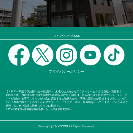
マイタウン公式SNS
プライバシーポリシー
【エリア一戸建て供給第一位の実績(※)！土地の仕入れからアフターサービスまで自社一貫体制】
東武東上線・西武池袋線沿線で年間約200棟を建設する同社は、市内の戸建て供給数ナンバーワン。エ
リアを熟知する専門スタッフが入念に調査する土地購入から、専属の設計士が担当するプランニング、
さらに専属の職人による施工からアフターサービスまで、自社一貫体制を守っています。どんな小さな
疑問でも、ぜひ気軽に同社スタッフに相談を。
※2014年新座市内建築確認取得数第一位。住宅産業研究所調べ
Copyright (c) MYTOWN All Rights Reserved.