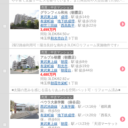
や子育て支援サービスも整っています。また商店街や大型店舗での買い物
も便利で、家族の生活をサポートする施設...
売買｜中古マンション
グランフィル和光（朝霞店）
東武東上線
「
成増
」駅 徒歩14分
有楽町線
「
地下鉄成増
」駅 徒歩15分
都営三田線
「
西高島平
」駅 徒歩22分
3,499万円
間取:
3LDK/64.50㎡
埼玉県
和光市
白子
３丁目
2駅2路線利用可！陽当良好な南向き3LDK◎リフォーム実施物件です♪
売買｜中古マンション
アルブル朝霞（朝霞店）
東武東上線
「
朝霞
」駅 徒歩8分
有楽町線
「
和光市
」駅 徒歩19分
東武東上線
「
朝霞台
」駅 徒歩44分
4,480万円
間取:
3LDK/62.82㎡
埼玉県
朝霞市
栄町
１丁目
■太陽の恵みを感じる温もりあふれる空間♪ペット可・リフォーム済み■
売買｜中古マンション
ベウラ大泉学園 (保谷店)
西武池袋線
「
大泉学園
」駅 バス16分 「都民農
園」 停歩5分
有楽町線
「
地下鉄成増
」駅 バス20分 「西長久
保」 停歩6分
東武東上線
「
朝霞
」駅 バス23分 「天沼マーケット