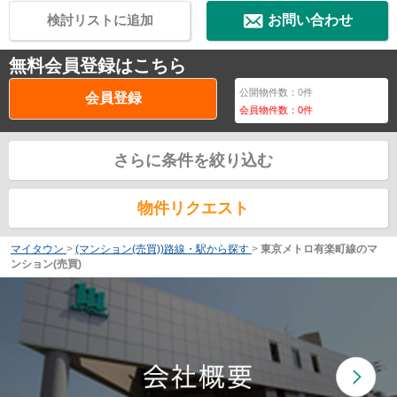
検討リストに追加
お問い合わせ
無料会員登録はこちら
公開物件数：
0
件
会員登録
会員物件数：
0
件
さらに条件を絞り込む
物件リクエスト
マイタウン
>
(マンション(売買))路線・駅から探す
>
東京メトロ有楽町線のマ
ンション(売買)