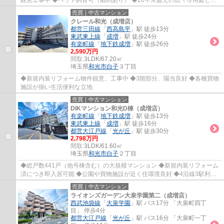
鋭意工事中 ◆ペット飼育可（細則あり） ◆20平米超えの広々専用庭とテ
ラス
売買｜中古マンション
クレール和光（成増店）
都営三田線
「
西高島平
」駅 徒歩13分
東武東上線
「
成増
」駅 徒歩24分
有楽町線
「
地下鉄成増
」駅 徒歩26分
2,590万円
間取:
3LDK/67.20㎡
埼玉県
和光市
白子
３丁目
◆新規内装リフォーム物件鋭意、工事中 ◆3階部分、陽当良好 ◆各種買物
施設が揃い生活便利な立地
売買｜中古マンション
DIKマンション和光D棟（成増店）
有楽町線
「
地下鉄成増
」駅 徒歩13分
東武東上線
「
成増
」駅 徒歩16分
都営大江戸線
「
光が丘
」駅 徒歩30分
2,798万円
間取:
3LDK/61.60㎡
埼玉県
和光市
白子
２丁目
◆総戸数441戸（他号棟含む）の大規模マンション ◆新規内装リフォーム
済につき即入居可能 ◆公園や買物施設が近く住環境良好 ◆4沿線3駅利用
可能な至便な立地
売買｜中古マンション
ライオンズガーデン大泉学園第二（成増店）
西武池袋線
「
大泉学園
」駅 バス17分 「大泉町四丁
目」 停歩4分
都営大江戸線
「
光が丘
」駅 バス16分 「大泉町一丁