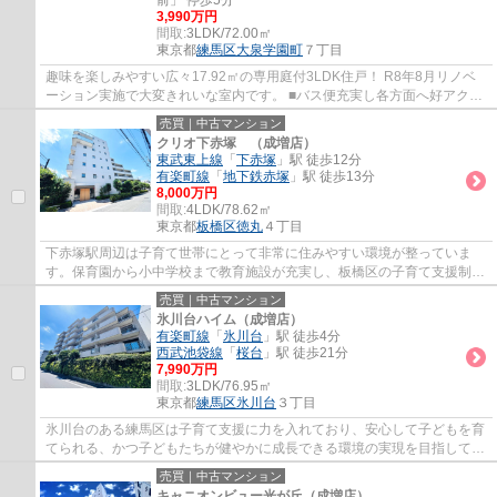
前」 停歩5分
3,990万円
間取:
3LDK/72.00㎡
東京都
練馬区
大泉学園町
７丁目
趣味を楽しみやすい広々17.92㎡の専用庭付3LDK住戸！ R8年8月リノベ
ーション実施で大変きれいな室内です。 ■バス便充実し各方面へ好アクセ
ス ■南東向きリビングは陽当たり良好な心地...
売買｜中古マンション
クリオ下赤塚 （成増店）
東武東上線
「
下赤塚
」駅 徒歩12分
有楽町線
「
地下鉄赤塚
」駅 徒歩13分
8,000万円
間取:
4LDK/78.62㎡
東京都
板橋区
徳丸
４丁目
下赤塚駅周辺は子育て世帯にとって非常に住みやすい環境が整っていま
す。保育園から小中学校まで教育施設が充実し、板橋区の子育て支援制度
も活用できます。
売買｜中古マンション
氷川台ハイム（成増店）
有楽町線
「
氷川台
」駅 徒歩4分
西武池袋線
「
桜台
」駅 徒歩21分
7,990万円
間取:
3LDK/76.95㎡
東京都
練馬区
氷川台
３丁目
氷川台のある練馬区は子育て支援に力を入れており、安心して子どもを育
てられる、かつ子どもたちが健やかに成長できる環境の実現を目指して、
事業としてさまざまな取り組みを行ってい...
売買｜中古マンション
キャニオンビュー光が丘（成増店）