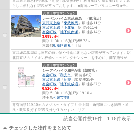
東武東上線急行停車駅「朝霞」駅徒歩8分！ 教育施設や商業施設が近く暮
らしに便利な住環境が整っております。 ■両面ルーフバルコニー有 ■全居
室収納あり ■南東向きで陽当たり良好！ ■...
売買｜中古マンション
レーベンハイム東武練馬 （成増店）
東武東上線
「
東武練馬
」駅 徒歩11分
東武東上線
「
下赤塚
」駅 徒歩11分
有楽町線
「
地下鉄赤塚
」駅 徒歩14分
3,699万円
間取:
1LDK＋1S(納戸)/55.73㎡
東京都
板橋区
徳丸
４丁目
東武練馬駅周辺は日常の買い物や外食に困らない環境が整っています。駅
北口直結の「イオン板橋ショッピングセンター」を中心に、商業施設が充
実しているのが大きな特徴です。
売買｜中古マンション
シーアイハイツ和光A棟（朝霞店）
有楽町線
「
和光市
」駅 徒歩8分
東武東上線
「
朝霞
」駅 徒歩25分
有楽町線
「
地下鉄成増
」駅 徒歩37分
6,520万円
間取:
5LDK＋1S(納戸)/119.10㎡
埼玉県
和光市
本町
専有面積119.10㎡のメゾネットタイプ！ 最上階・角部屋につき陽当・通
風・眺望良好 住環境良好な住みやすいエリア
該当公開件数
18
件
1-18
件表示
チェックした物件をまとめて