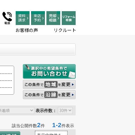
お客様の声
リクルート
表示件数：
2
1-2
該当公開件数
件
件表示