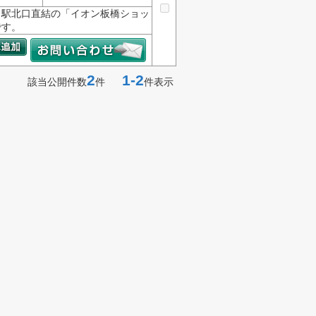
。駅北口直結の「イオン板橋ショッ
です。
2
1-2
該当公開件数
件
件表示