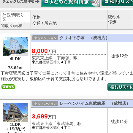
外観
/
間取り
価格
駅徒歩
図
停歩
交通 / 所在地
間取り/面積
クリオ下赤塚 （成増店）
中古マンション
8,000
万円
徒歩12分
東武東上線
「
下赤塚
」駅
4LDK
東京都
板橋区
徳丸
４丁目
78.62㎡
下赤塚駅周辺は子育て世帯にとって非常に住みやすい環境が整ってい
施設が充実し、板橋区の子育て支援制度も活用できます。
レーベンハイム東武練馬 （成増店）
中古マンション
3,699
万円
徒歩11分
東武東上線
「
東武練馬
」駅
1LDK
東京都
板橋区
徳丸
４丁目
＋1S(納戸)