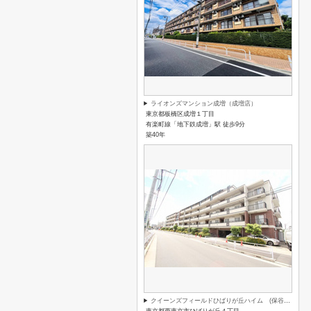
ライオンズマンション成増（成増店）
東京都板橋区成増１丁目
有楽町線「地下鉄成増」駅 徒歩9分
築40年
クイーンズフィールドひばりが丘ハイム (保谷店)