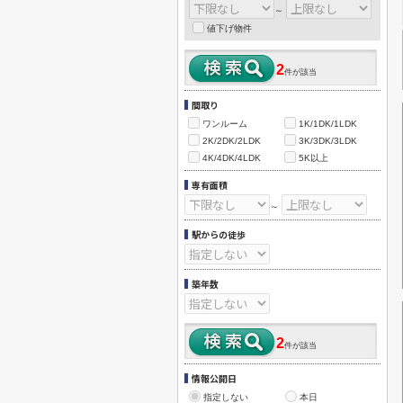
～
値下げ物件
2
件が該当
間取り
ワンルーム
1K/1DK/1LDK
2K/2DK/2LDK
3K/3DK/3LDK
4K/4DK/4LDK
5K以上
専有面積
～
駅からの徒歩
築年数
2
件が該当
情報公開日
指定しない
本日