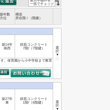
表示中物件を
一括でチェック
築年数
構造
方位
所在階 / （階建）
築14年
鉄筋コンクリート
選
南西
7階/（7階建）
択
▼
ます。保育園から小中学校まで教育
築27年
鉄筋コンクリート
選
東
1階/（6階建）
択
▼