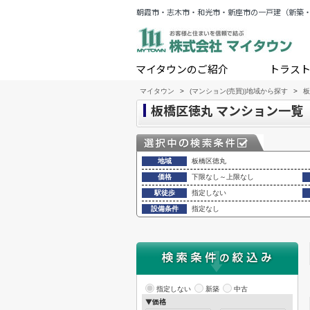
朝霞市・志木市・和光市・新座市の一戸建（新築
マイタウンのご紹介
トラス
マイタウン
>
(マンション(売買))地域から探す
>
板
板橋区徳丸 マンション一覧
地域
板橋区徳丸
価格
下限なし～上限なし
駅徒歩
指定しない
設備条件
指定なし
指定しない
新築
中古
▼価格