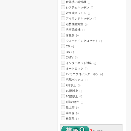
食器洗い乾燥機
(-)
システムキッチン
(-)
対面式キッチン
(-)
アイランドキッチン
(-)
追焚機能浴室
(-)
浴室乾燥機
(-)
床暖房
(-)
ウォークインクロゼット
(-)
CS
(-)
BS
(-)
CATV
(-)
インターネット対応
(-)
オートロック
(-)
TVモニタ付インターホン
(-)
宅配ボックス
(-)
2階以上
(-)
10階以上
(-)
20階以上
(-)
1階の物件
(-)
最上階
(-)
南向き
(-)
角部屋
(-)
2