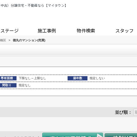
・中古）分譲住宅・不動産なら【マイタウン】
トステージ
施工事例
物件検索
スタッフ
橋区
>
徳丸のマンション(売買)
専有面積
下限なし～上限なし
築年数
指定しない
間取り
指定なし
並び順：