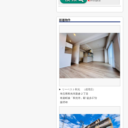
件が該当
新着物件
リーベスト和光 （成増店）
埼玉県和光市新倉２丁目
有楽町線「和光市」駅 徒歩17分
築35年