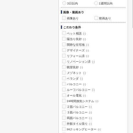
3日以内
1週間以内
画像・動画あり
画像あり
動画あり
こだわり条件
ペット相談
(-)
陽当り良好
(-)
閑静な住宅地
(-)
デザイナーズ
(-)
リフォーム済
(-)
リノベーション済
(-)
眺望良好
(-)
メゾネット
(-)
ベランダ
(-)
バルコニー
(-)
ルーフバルコニー
(-)
オール電化
(-)
24時間換気システム
(-)
２面バルコニー
(-)
３面バルコニー
(-)
両面バルコニー
(-)
外観タイル張り
(-)
IHクッキングヒーター
(-)