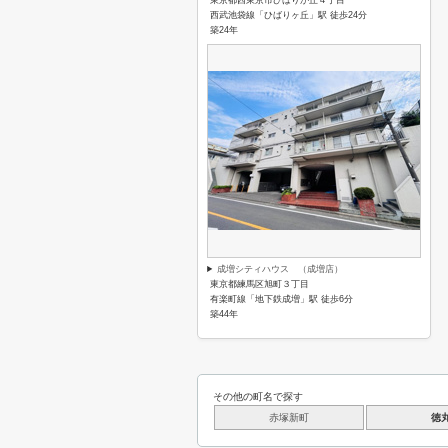
東京都西東京市ひばりが丘４丁目
西武池袋線「ひばりヶ丘」駅 徒歩24分
築24年
成増シティハウス （成増店）
東京都練馬区旭町３丁目
有楽町線「地下鉄成増」駅 徒歩6分
築44年
その他の町名で探す
赤塚新町
徳