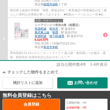
間取:
3LDK/77.01㎡
埼玉県
朝霞市
栄町
１丁目
東武東上線急行停車駅「朝霞」駅徒歩8分！ 教育施設や商業施設が近く暮
らしに便利な住環境が整っております。 ■両面ルーフバルコニー有 ■全居
室収納あり ■南東向きで陽当たり良好！ ■...
売買｜中古マンション
シーアイハイツ和光A棟（朝霞店）
有楽町線
「
和光市
」駅 徒歩8分
東武東上線
「
朝霞
」駅 徒歩25分
有楽町線
「
地下鉄成増
」駅 徒歩37分
6,520万円
間取:
5LDK＋1S(納戸)/119.10㎡
埼玉県
和光市
本町
専有面積119.10㎡のメゾネットタイプ！ 最上階・角部屋につき陽当・通
風・眺望良好 住環境良好な住みやすいエリア
該当公開件数
4
件
1-4
件表示
チェックした物件をまとめて
検討リストに追加
お問い合わせ
無料会員登録はこちら
公開物件数：
0
件
会員登録
会員物件数：
0
件