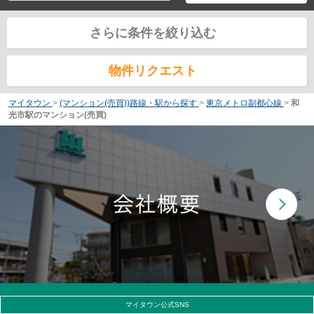
さらに条件を絞り込む
物件リクエスト
マイタウン
>
(マンション(売買))路線・駅から探す
>
東京メトロ副都心線
>
和
光市駅のマンション(売買)
マイタウン公式SNS