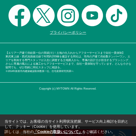
プライバシーポリシー
【エリア一戸建て供給第一位の実績(※)！土地の仕入れからアフターサービスまで自社一貫体制】
東武東上線・西武池袋線沿線で年間約200棟を建設する同社は、市内の戸建て供給数ナンバーワン。エ
リアを熟知する専門スタッフが入念に調査する土地購入から、専属の設計士が担当するプランニング、
さらに専属の職人による施工からアフターサービスまで、自社一貫体制を守っています。どんな小さな
疑問でも、ぜひ気軽に同社スタッフに相談を。
※2014年新座市内建築確認取得数第一位。住宅産業研究所調べ
Copyright (c) MYTOWN All Rights Reserved.
当サイトでは、お客様の当サイト利用状況把握、サービス向上検討を目的と
して、クッキー（Cookie）を使用しています。
詳しくは、当社の
「Cookieの取扱いについて」
をご確認ください。
資料請求
来店・見学予約