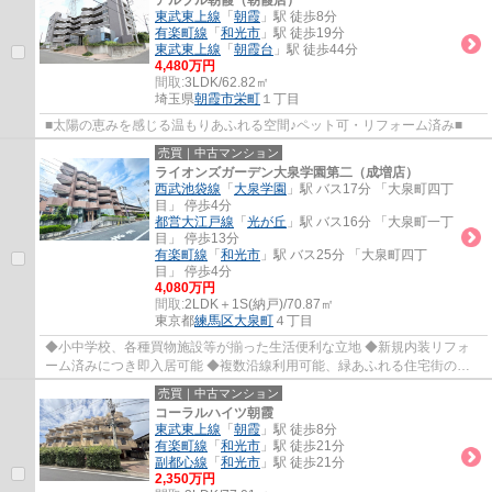
アルブル朝霞（朝霞店）
東武東上線
「
朝霞
」駅 徒歩8分
有楽町線
「
和光市
」駅 徒歩19分
東武東上線
「
朝霞台
」駅 徒歩44分
4,480万円
間取:
3LDK/62.82㎡
埼玉県
朝霞市
栄町
１丁目
■太陽の恵みを感じる温もりあふれる空間♪ペット可・リフォーム済み■
売買｜中古マンション
ライオンズガーデン大泉学園第二（成増店）
西武池袋線
「
大泉学園
」駅 バス17分 「大泉町四丁
目」 停歩4分
都営大江戸線
「
光が丘
」駅 バス16分 「大泉町一丁
目」 停歩13分
有楽町線
「
和光市
」駅 バス25分 「大泉町四丁
目」 停歩4分
4,080万円
間取:
2LDK＋1S(納戸)/70.87㎡
東京都
練馬区
大泉町
４丁目
◆小中学校、各種買物施設等が揃った生活便利な立地 ◆新規内装リフォ
ーム済みにつき即入居可能 ◆複数沿線利用可能、緑あふれる住宅街の一
角
売買｜中古マンション
コーラルハイツ朝霞
東武東上線
「
朝霞
」駅 徒歩8分
有楽町線
「
和光市
」駅 徒歩21分
副都心線
「
和光市
」駅 徒歩21分
2,350万円