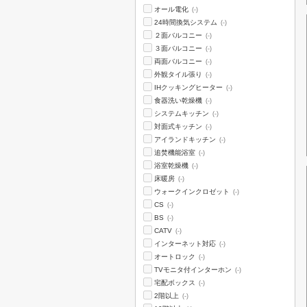
オール電化
(-)
24時間換気システム
(-)
２面バルコニー
(-)
３面バルコニー
(-)
両面バルコニー
(-)
外観タイル張り
(-)
IHクッキングヒーター
(-)
食器洗い乾燥機
(-)
システムキッチン
(-)
対面式キッチン
(-)
アイランドキッチン
(-)
追焚機能浴室
(-)
浴室乾燥機
(-)
床暖房
(-)
ウォークインクロゼット
(-)
CS
(-)
BS
(-)
CATV
(-)
インターネット対応
(-)
オートロック
(-)
TVモニタ付インターホン
(-)
宅配ボックス
(-)
2階以上
(-)