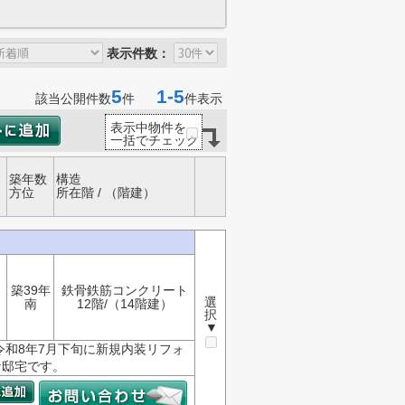
表示件数：
5
1-5
該当公開件数
件
件表示
表示中物件を
一括でチェック
築年数
構造
方位
所在階 / （階建）
築39年
鉄骨鉄筋コンクリート
選
南
12階/（14階建）
択
▼
令和8年7月下旬に新規内装リフォ
な邸宅です。