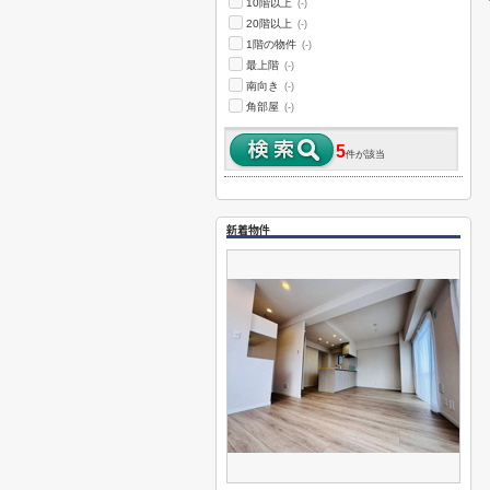
10階以上
(-)
20階以上
(-)
1階の物件
(-)
最上階
(-)
南向き
(-)
角部屋
(-)
5
件が該当
新着物件