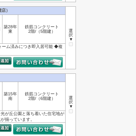
増店）
築28年
鉄筋コンクリート
目
選
東
2階/（5階建）
択
▼
ォーム済みにつき即入居可能 ◆複
築15年
鉄筋コンクリート
選
南
2階/（6階建）
択
▼
な光が丘公園と落ち着いた住宅地が
境が揃っています。