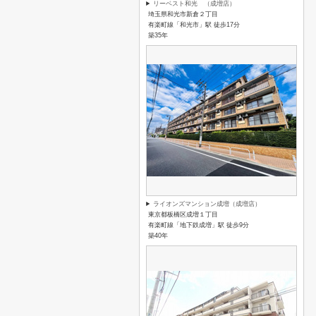
リーベスト和光 （成増店）
埼玉県和光市新倉２丁目
有楽町線「和光市」駅 徒歩17分
築35年
ライオンズマンション成増（成増店）
東京都板橋区成増１丁目
有楽町線「地下鉄成増」駅 徒歩9分
築40年