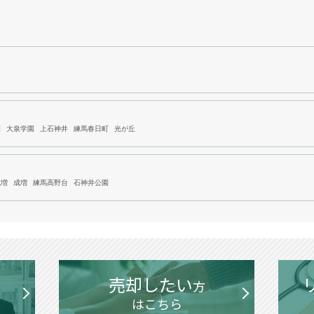
園
大泉学園
上石神井
練馬春日町
光が丘
成増
成増
練馬高野台
石神井公園
売却したい
方
はこちら