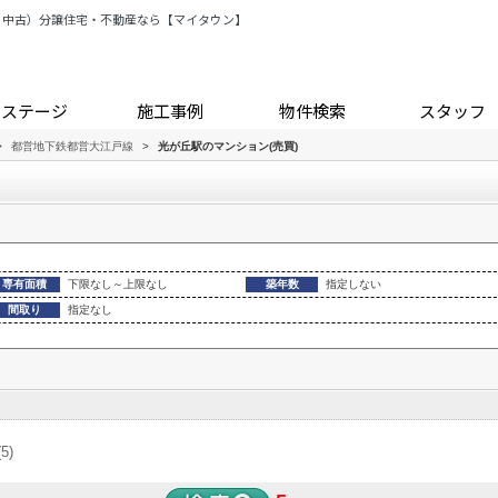
・中古）分譲住宅・不動産なら【マイタウン】
トステージ
施工事例
物件検索
スタッフ
>
都営地下鉄都営大江戸線
>
光が丘駅のマンション(売買)
専有面積
下限なし～上限なし
築年数
指定しない
間取り
指定なし
(5)