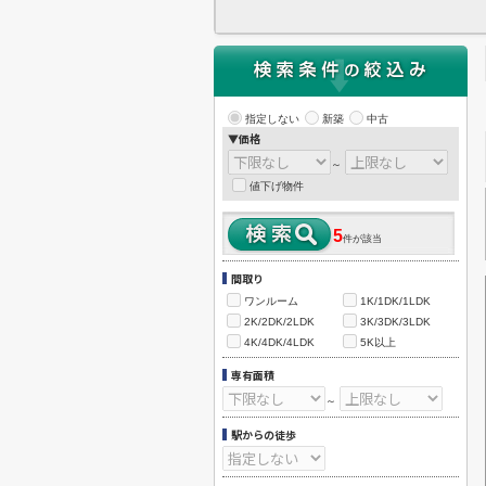
指定しない
新築
中古
▼価格
～
値下げ物件
5
件が該当
間取り
ワンルーム
1K/1DK/1LDK
2K/2DK/2LDK
3K/3DK/3LDK
4K/4DK/4LDK
5K以上
専有面積
～
駅からの徒歩