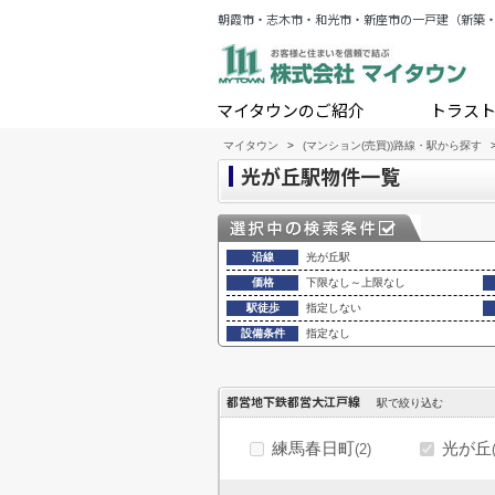
朝霞市・志木市・和光市・新座市の一戸建（新築
マイタウンのご紹介
トラス
マイタウン
>
(マンション(売買))路線・駅から探す
光が丘駅物件一覧
沿線
光が丘駅
価格
下限なし～上限なし
駅徒歩
指定しない
設備条件
指定なし
都営地下鉄都営大江戸線
駅で絞り込む
練馬春日町
光が丘
(2)