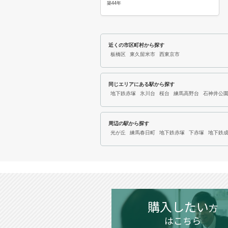
築44年
近くの市区町村から探す
板橋区
東久留米市
西東京市
同じエリアにある駅から探す
地下鉄赤塚
氷川台
桜台
練馬高野台
石神井公
周辺の駅から探す
光が丘
練馬春日町
地下鉄赤塚
下赤塚
地下鉄
購入したい
方
はこちら