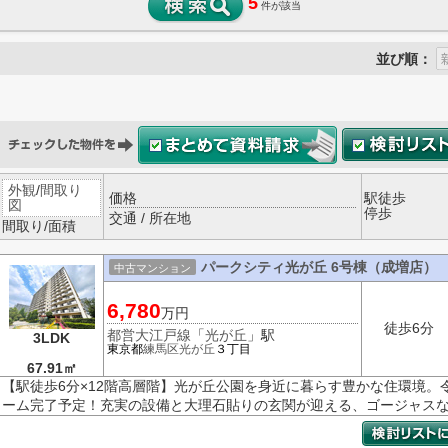
5
件が該当
並び順：
外観
/
間取り
価格
駅徒歩
図
停歩
交通 / 所在地
間取り/面積
パークシティ光が丘 6号棟（成増店）
中古マンション
6,780
万円
徒歩6分
都営大江戸線
「
光が丘
」駅
3LDK
東京都
練馬区
光が丘
３丁目
67.91㎡
【駅徒歩6分×12階高層階】光が丘公園を身近に暮らす豊かな住環境。
ーム完了予定！充実の設備と大理石貼りの玄関が迎える、ゴージャス