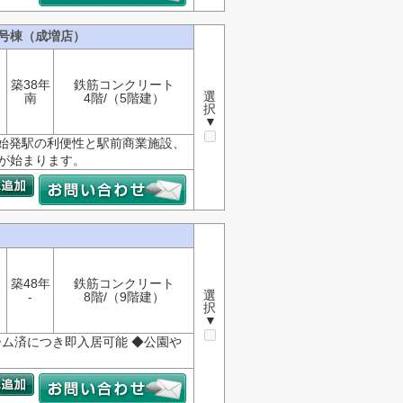
5号棟（成増店）
築38年
鉄筋コンクリート
選
南
4階/（5階建）
択
▼
 始発駅の利便性と駅前商業施設、
しが始まります。
築48年
鉄筋コンクリート
選
-
8階/（9階建）
択
▼
ーム済につき即入居可能 ◆公園や