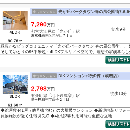
光が丘パークタウン春の風公園街7-6-
中古マンション
7,290
万円
徒歩9分
都営大江戸線
「
光が丘
」駅
4LDK
東京都
練馬区
光が丘
７丁目
96.78㎡
緑豊かなビッグコミュニティ「光が丘パークタウン 春の風公園街」。
そしてゆとりの96平米超・4LDKフルリノベ空間で、理想の家族暮ら
DIKマンション和光D棟（成増店）
中古マンション
2,798
万円
徒歩13分
有楽町線
「
地下鉄成増
」駅
3LDK
埼玉県
和光市
白子
２丁目
61.60㎡
◆総戸数441戸（他号棟含む）の大規模マンション ◆新規内装リフォ
買物施設が近く住環境良好 ◆4沿線3駅利用可能な至便な立地