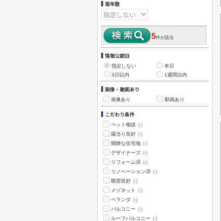
築年数
5
件が該当
情報公開日
指定しない
本日
3日以内
1週間以内
画像・動画あり
画像あり
動画あり
こだわり条件
ペット相談
(-)
陽当り良好
(-)
閑静な住宅地
(-)
デザイナーズ
(-)
リフォーム済
(-)
リノベーション済
(-)
眺望良好
(-)
メゾネット
(-)
ベランダ
(-)
バルコニー
(-)
ルーフバルコニー
(-)