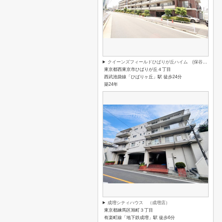
クイーンズフィールドひばりが丘ハイム (保谷店)
東京都西東京市ひばりが丘４丁目
西武池袋線「ひばりヶ丘」駅 徒歩24分
築24年
成増シティハウス （成増店）
東京都練馬区旭町３丁目
有楽町線「地下鉄成増」駅 徒歩6分