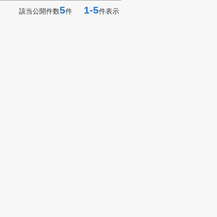
5
1-5
該当公開件数
件
件表示