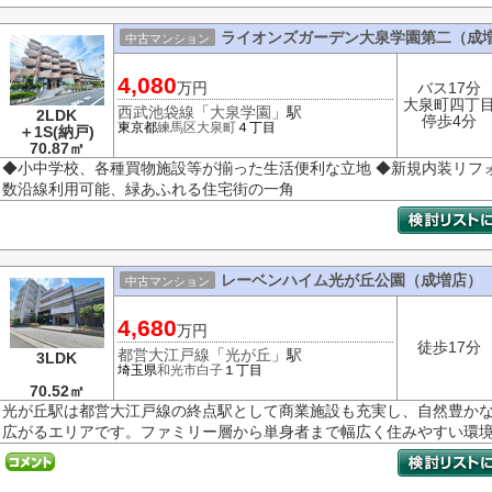
ライオンズガーデン大泉学園第二（成
中古マンション
4,080
万円
バス17分
大泉町四丁
西武池袋線
「
大泉学園
」駅
2LDK
停歩4分
東京都
練馬区
大泉町
４丁目
＋1S(納戸)
70.87㎡
◆小中学校、各種買物施設等が揃った生活便利な立地 ◆新規内装リフ
数沿線利用可能、緑あふれる住宅街の一角
レーベンハイム光が丘公園（成増店）
中古マンション
4,680
万円
徒歩17分
都営大江戸線
「
光が丘
」駅
3LDK
埼玉県
和光市
白子
１丁目
70.52㎡
光が丘駅は都営大江戸線の終点駅として商業施設も充実し、自然豊か
広がるエリアです。ファミリー層から単身者まで幅広く住みやすい環