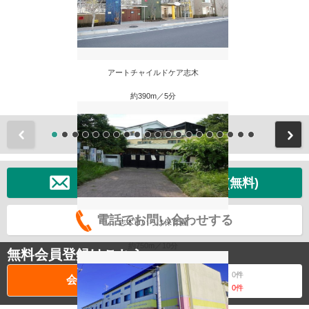
アートチャイルドケア志木
約390m／5分
前
メールでお問い合わせする(無料)
電話でお問い合わせする
志木市いろは保育園
約750m／10分
無料会員登録はこちら
公開物件数：
0
件
会員登録
会員物件数：
0
件