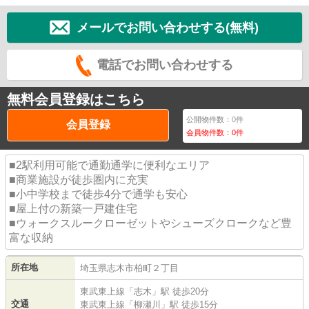
メールでお問い合わせする(無料)
電話でお問い合わせする
無料会員登録はこちら
公開物件数：
0
件
会員登録
会員物件数：
0
件
■2駅利用可能で通勤通学に便利なエリア
■商業施設が徒歩圏内に充実
■小中学校まで徒歩4分で通学も安心
■屋上付の新築一戸建住宅
■ウォークスルークローゼットやシューズクロークなど豊
富な収納
所在地
埼玉県
志木市
柏町
２丁目
東武東上線
「
志木
」駅 徒歩20分
交通
東武東上線
「
柳瀬川
」駅 徒歩15分