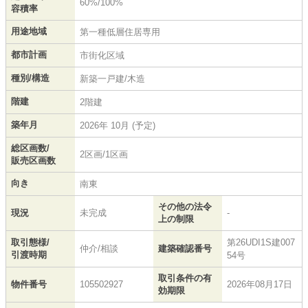
60%/100%
容積率
用途地域
第一種低層住居専用
都市計画
市街化区域
種別/構造
新築一戸建/木造
階建
2階建
築年月
2026年 10月 (予定)
総区画数/
2区画/1区画
販売区画数
向き
南東
その他の法令
現況
未完成
-
上の制限
取引態様/
第26UDI1S建007
仲介/相談
建築確認番号
引渡時期
54号
取引条件の有
物件番号
105502927
2026年08月17日
効期限