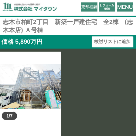
志木市柏町2丁目 新築一戸建住宅 全2棟 (志
木本店) Ａ号棟
価格
5,890
万円
検討リストに追加
1/7