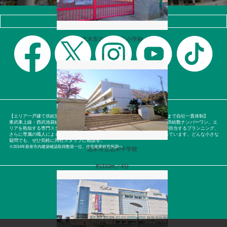
マイタウン公式SNS
志木市立志木第三小学校
約270m／4分
プライバシーポリシー
【エリア一戸建て供給第一位の実績(※)！土地の仕入れからアフターサービスまで自社一貫体制】
東武東上線・西武池袋線沿線で年間約200棟を建設する同社は、市内の戸建て供給数ナンバーワン。エ
リアを熟知する専門スタッフが入念に調査する土地購入から、専属の設計士が担当するプランニング、
さらに専属の職人による施工からアフターサービスまで、自社一貫体制を守っています。どんな小さな
疑問でも、ぜひ気軽に同社スタッフに相談を。
※2014年新座市内建築確認取得数第一位。住宅産業研究所調べ
志木市立志木中学校
約310m／4分
Copyright (c) MYTOWN All Rights Reserved.