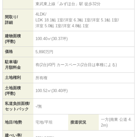
東武東上線
「
みずほ台
」駅 徒歩32分
4LDK/
間取り/
LDK 18.1帖 1室
/
洋室 6.3帖 1室
/
洋室 5.1帖 1室
/
詳細
洋室 5.0帖 1室
/
洋室 4.8帖 1室
建物面積
100.40㎡(30.37坪)
(坪数)
価格
5,890万円
駐車場/
有(2台)/0円 カースペース(2台目は車種による)
月額料金
土地権利
所有権
土地面積
100.52㎡(30.40坪)
(坪数)
私道負担面積/
-/無
セットバック
一方(南東 公道 4.
地目/地勢
宅地/平坦
接道状況
2m)
建ぺい率/