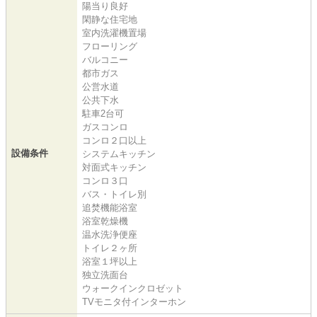
陽当り良好
閑静な住宅地
室内洗濯機置場
フローリング
バルコニー
都市ガス
公営水道
公共下水
駐車2台可
ガスコンロ
コンロ２口以上
設備条件
システムキッチン
対面式キッチン
コンロ３口
バス・トイレ別
追焚機能浴室
浴室乾燥機
温水洗浄便座
トイレ２ヶ所
浴室１坪以上
独立洗面台
ウォークインクロゼット
TVモニタ付インターホン