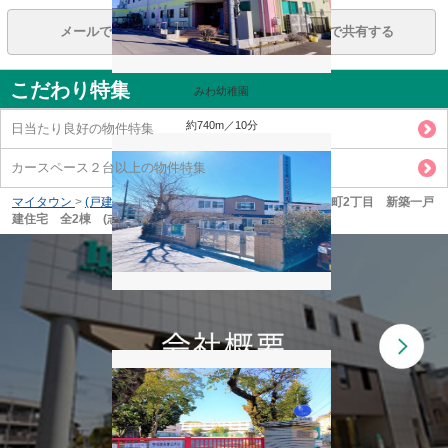
メールで共有する
LINEで共有する
こだわり特集
みわ幼稚園
約740m／10分
日当たり良好の物件特集
カースペース２台以上の物件特集
マイタウン
>
(戸建(売買))地域から探す
>
志木市
>
志木市柏町2丁目 新築一戸
建住宅 全2棟 (志木本店)
泉幼稚園
約840m／11分