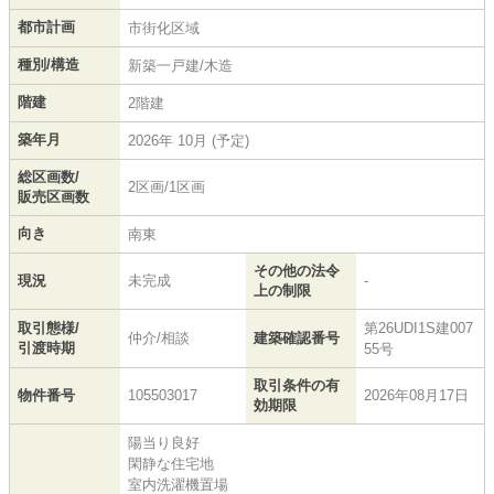
都市計画
市街化区域
種別/構造
新築一戸建/木造
階建
2階建
築年月
2026年 10月 (予定)
総区画数/
2区画/1区画
販売区画数
向き
南東
その他の法令
現況
未完成
-
上の制限
取引態様/
第26UDI1S建007
仲介/相談
建築確認番号
引渡時期
55号
取引条件の有
物件番号
105503017
2026年08月17日
効期限
陽当り良好
閑静な住宅地
室内洗濯機置場