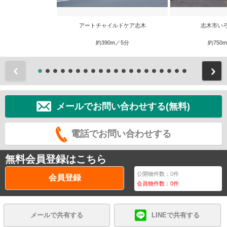
アートチャイルドケア志木
志木市い
約390m／5分
約750
前
メールでお問い合わせする(無料)
電話でお問い合わせする
無料会員登録はこちら
公開物件数：
0
件
会員登録
会員物件数：
0
件
メールで共有する
LINEで共有する