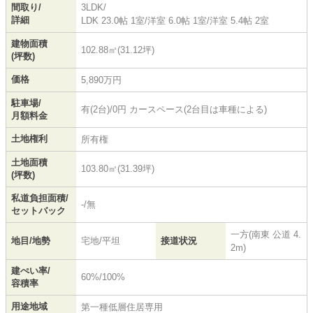
間取り/
3LDK/
詳細
LDK 23.0帖 1室
/
洋室 6.0帖 1室
/
洋室 5.4帖 2室
建物面積
102.88㎡(31.12坪)
(坪数)
価格
5,890万円
駐車場/
有(2台)/0円 カースペース(2台目は車種による)
月額料金
土地権利
所有権
土地面積
103.80㎡(31.39坪)
(坪数)
私道負担面積/
-/無
セットバック
一方(南東 公道 4.
地目/地勢
宅地/平坦
接道状況
2m)
建ぺい率/
60%/100%
容積率
用途地域
第一種低層住居専用