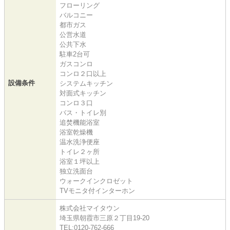
フローリング
バルコニー
都市ガス
公営水道
公共下水
駐車2台可
ガスコンロ
コンロ２口以上
設備条件
システムキッチン
対面式キッチン
コンロ３口
バス・トイレ別
追焚機能浴室
浴室乾燥機
温水洗浄便座
トイレ２ヶ所
浴室１坪以上
独立洗面台
ウォークインクロゼット
TVモニタ付インターホン
株式会社マイタウン
埼玉県朝霞市三原２丁目19-20
TEL:0120-762-666