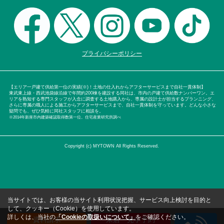
プライバシーポリシー
【エリア一戸建て供給第一位の実績(※)！土地の仕入れからアフターサービスまで自社一貫体制】
東武東上線・西武池袋線沿線で年間約200棟を建設する同社は、市内の戸建て供給数ナンバーワン。エ
リアを熟知する専門スタッフが入念に調査する土地購入から、専属の設計士が担当するプランニング、
さらに専属の職人による施工からアフターサービスまで、自社一貫体制を守っています。どんな小さな
疑問でも、ぜひ気軽に同社スタッフに相談を。
※2014年新座市内建築確認取得数第一位。住宅産業研究所調べ
Copyright (c) MYTOWN All Rights Reserved.
当サイトでは、お客様の当サイト利用状況把握、サービス向上検討を目的と
して、クッキー（Cookie）を使用しています。
詳しくは、当社の
「Cookieの取扱いについて」
をご確認ください。
資料請求
来店・見学予約