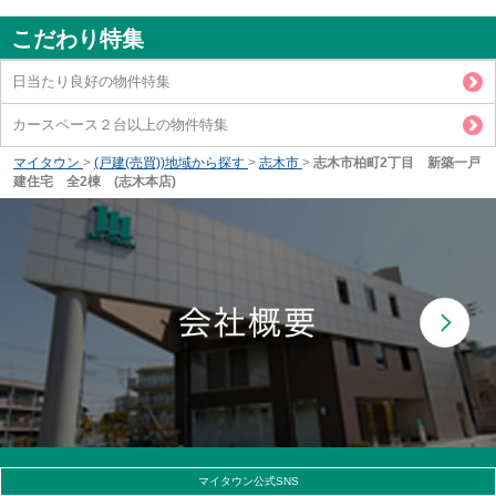
こだわり特集
日当たり良好の物件特集
カースペース２台以上の物件特集
マイタウン
>
(戸建(売買))地域から探す
>
志木市
>
志木市柏町2丁目 新築一戸
建住宅 全2棟 (志木本店)
マイタウン公式SNS