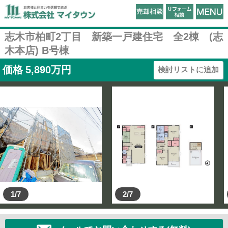
志木市柏町2丁目 新築一戸建住宅 全2棟 (志
木本店) B号棟
価格
5,890
万円
検討リストに追加
1/7
2/7