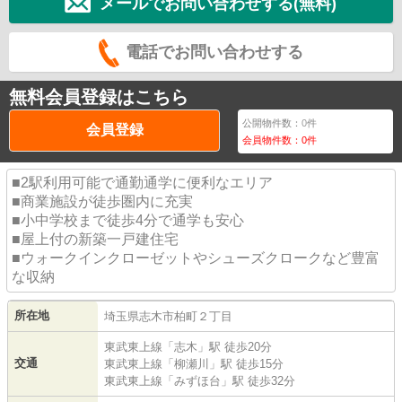
メールでお問い合わせする(無料)
電話でお問い合わせする
無料会員登録はこちら
公開物件数：
0
件
会員登録
会員物件数：
0
件
■2駅利用可能で通勤通学に便利なエリア
■商業施設が徒歩圏内に充実
■小中学校まで徒歩4分で通学も安心
■屋上付の新築一戸建住宅
■ウォークインクローゼットやシューズクロークなど豊富
な収納
所在地
埼玉県
志木市
柏町
２丁目
東武東上線
「
志木
」駅 徒歩20分
交通
東武東上線
「
柳瀬川
」駅 徒歩15分
東武東上線
「
みずほ台
」駅 徒歩32分