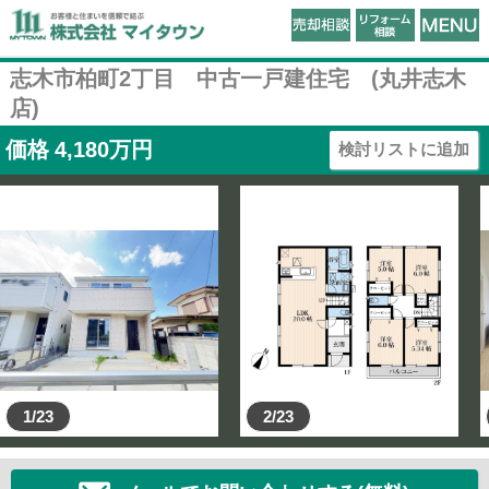
志木市柏町2丁目 中古一戸建住宅 (丸井志木
店)
価格
4,180
万円
検討リストに追加
1/23
2/23