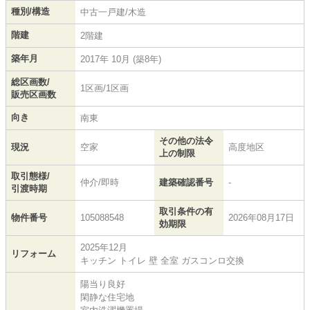
種別/構造
中古一戸建/木造
階建
2階建
築年月
2017年 10月 (築8年)
総区画数/
1区画/1区画
販売区画数
向き
南東
その他の法令
現況
空家
高度地区
上の制限
取引態様/
仲介/即時
建築確認番号
-
引渡時期
取引条件の有
物件番号
105088548
2026年08月17日
効期限
2025年12月
リフォーム
キッチン トイレ 壁 全室 ガスコンロ交換
陽当り良好
閑静な住宅地