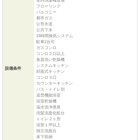
室内洗濯機置場
フローリング
バルコニー
都市ガス
公営水道
公共下水
24時間換気システム
駐車2台可
ガスコンロ
コンロ２口以上
食器洗い乾燥機
システムキッチン
設備条件
対面式キッチン
コンロ３口
カウンターキッチン
バス・トイレ別
追焚機能浴室
浴室乾燥機
温水洗浄便座
洗髪洗面化粧台
トイレ２ヶ所
浴室１坪以上
独立洗面台
床下収納