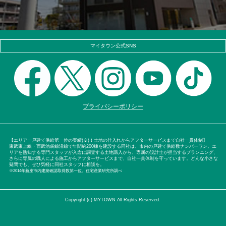
マイタウン公式SNS
プライバシーポリシー
【エリア一戸建て供給第一位の実績(※)！土地の仕入れからアフターサービスまで自社一貫体制】
東武東上線・西武池袋線沿線で年間約200棟を建設する同社は、市内の戸建て供給数ナンバーワン。エ
リアを熟知する専門スタッフが入念に調査する土地購入から、専属の設計士が担当するプランニング、
さらに専属の職人による施工からアフターサービスまで、自社一貫体制を守っています。どんな小さな
疑問でも、ぜひ気軽に同社スタッフに相談を。
※2014年新座市内建築確認取得数第一位。住宅産業研究所調べ
Copyright (c) MYTOWN All Rights Reserved.