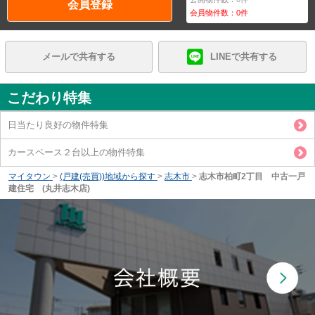
会員登録
会員物件数：
0
件
メールで共有する
LINEで共有する
こだわり特集
日当たり良好の物件特集
カースペース２台以上の物件特集
マイタウン
>
(戸建(売買))地域から探す
>
志木市
>
志木市柏町2丁目 中古一戸
建住宅 (丸井志木店)