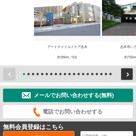
アートチャイルドケア志木
志木市い
約390m／5分
約750
前
メールでお問い合わせする(無料)
電話でお問い合わせする
無料会員登録はこちら
公開物件数：
0
件