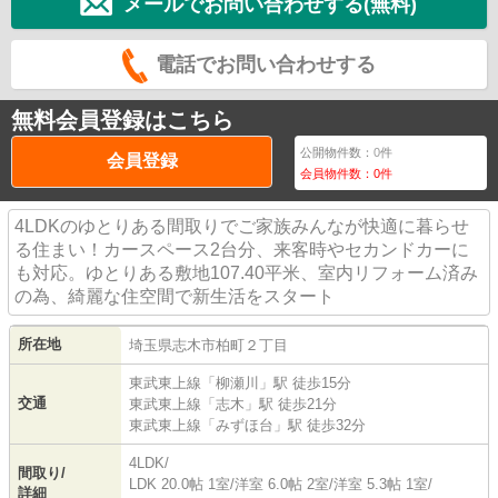
メールでお問い合わせする(無料)
電話でお問い合わせする
無料会員登録はこちら
公開物件数：
0
件
会員登録
会員物件数：
0
件
4LDKのゆとりある間取りでご家族みんなが快適に暮らせ
る住まい！カースペース2台分、来客時やセカンドカーに
も対応。ゆとりある敷地107.40平米、室内リフォーム済み
の為、綺麗な住空間で新生活をスタート
所在地
埼玉県
志木市
柏町
２丁目
東武東上線
「
柳瀬川
」駅 徒歩15分
交通
東武東上線
「
志木
」駅 徒歩21分
東武東上線
「
みずほ台
」駅 徒歩32分
4LDK/
間取り/
LDK 20.0帖 1室
/
洋室 6.0帖 2室
/
洋室 5.3帖 1室
/
詳細