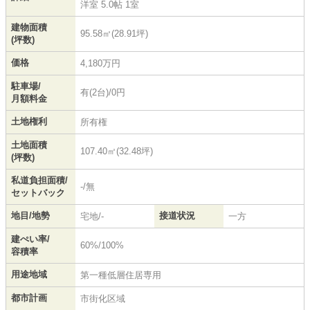
洋室 5.0帖 1室
建物面積
95.58㎡(28.91坪)
(坪数)
価格
4,180万円
駐車場/
有(2台)/0円
月額料金
土地権利
所有権
土地面積
107.40㎡(32.48坪)
(坪数)
私道負担面積/
-/無
セットバック
地目/地勢
接道状況
宅地/-
一方
建ぺい率/
60%/100%
容積率
用途地域
第一種低層住居専用
都市計画
市街化区域