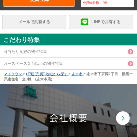
会員物件数：
0
件
メールで共有する
LINEで共有する
こだわり特集
日当たり良好の物件特集
カースペース２台以上の物件特集
マイタウン
>
(戸建(売買))地域から探す
>
志木市
>
志木市下宗岡2丁目 新築一
戸建住宅 全3棟 (志木本店)