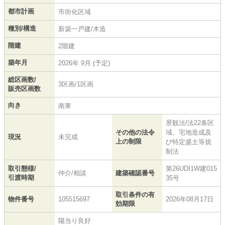
都市計画
市街化区域
種別/構造
新築一戸建/木造
階建
2階建
築年月
2026年 9月 (予定)
総区画数/
3区画/1区画
販売区画数
向き
南東
景観法/法22条区
その他の法令
域、宅地造成及
現況
未完成
上の制限
び特定盛土等規
制法
取引態様/
第26UDI1W建015
仲介/相談
建築確認番号
引渡時期
35号
取引条件の有
物件番号
105515697
2026年08月17日
効期限
陽当り良好