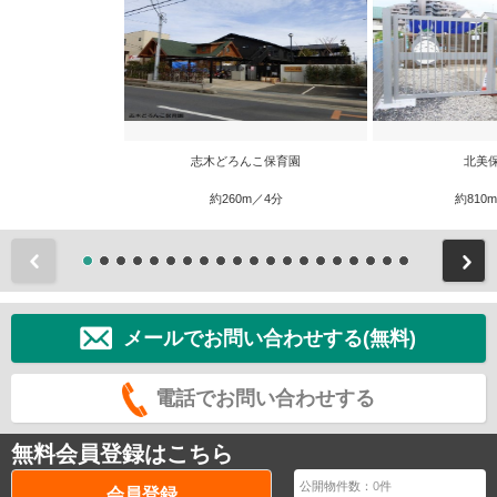
志木どろんこ保育園
北美
約260m／4分
約810
前
メールでお問い合わせする(無料)
電話でお問い合わせする
無料会員登録はこちら
公開物件数：
0
件
会員登録