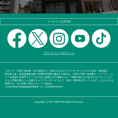
マイタウン公式SNS
プライバシーポリシー
【エリア一戸建て供給第一位の実績(※)！土地の仕入れからアフターサービスまで自社一貫体制】
東武東上線・西武池袋線沿線で年間約200棟を建設する同社は、市内の戸建て供給数ナンバーワン。エ
リアを熟知する専門スタッフが入念に調査する土地購入から、専属の設計士が担当するプランニング、
さらに専属の職人による施工からアフターサービスまで、自社一貫体制を守っています。どんな小さな
疑問でも、ぜひ気軽に同社スタッフに相談を。
※2014年新座市内建築確認取得数第一位。住宅産業研究所調べ
Copyright (c) MYTOWN All Rights Reserved.