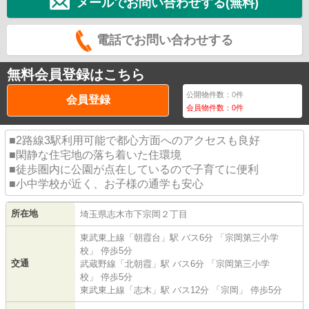
メールでお問い合わせする(無料)
電話でお問い合わせする
無料会員登録はこちら
公開物件数：
0
件
会員登録
会員物件数：
0
件
■2路線3駅利用可能で都心方面へのアクセスも良好
■閑静な住宅地の落ち着いた住環境
■徒歩圏内に公園が点在しているので子育てに便利
■小中学校が近く、お子様の通学も安心
所在地
埼玉県
志木市
下宗岡
２丁目
東武東上線
「
朝霞台
」駅 バス6分 「宗岡第三小学
校」 停歩5分
交通
武蔵野線
「
北朝霞
」駅 バス6分 「宗岡第三小学
校」 停歩5分
東武東上線
「
志木
」駅 バス12分 「宗岡」 停歩5分