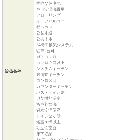
閑静な住宅地
室内洗濯機置場
フローリング
ルーフバルコニー
都市ガス
公営水道
公共下水
24時間換気システム
駐車2台可
ガスコンロ
コンロ２口以上
システムキッチン
設備条件
対面式キッチン
コンロ３口
カウンターキッチン
バス・トイレ別
追焚機能浴室
浴室乾燥機
温水洗浄便座
トイレ２ヶ所
浴室１坪以上
独立洗面台
床下収納
TVモニタ付インターホン