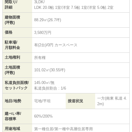
間取り/
3LDK/
詳細
LDK 20.0帖 1室
/
洋室 7.5帖 1室
/
洋室 5.0帖 2室
建物面積
88.29㎡(26.7坪)
(坪数)
価格
3,580万円
駐車場/
有(2台)/0円 カースペース
月額料金
土地権利
所有権
土地面積
101.02㎡(30.55坪)
(坪数)
私道負担面積/
145.00㎡/無
セットバック
私道負担割合 : 1/6
一方(南東 私道 4.
地目/地勢
宅地/平坦
接道状況
2m)
建ぺい率/
60%/200%
容積率
用途地域
第一種住居/第一種中高層住居専用