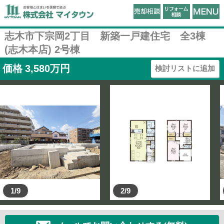
志木市下宗岡2丁目 新築一戸建住宅 全3棟
(志木本店) 2号棟
価格
3,580
万円
検討リストに追加
1/9
2/9