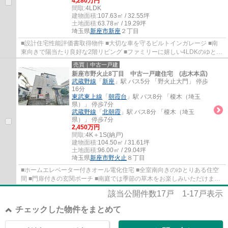
4,280万円
間取:
4LDK
建物面積:
107.63㎡ / 32.55坪
土地面積:
63.78㎡ / 19.29坪
埼玉県
新座市
新座
２丁目
■設計住宅性能評価書取得物件 ■大切な車を守るビルトインガレージ ■南
東向きで陽当たり良好な2階リビング ■ファミリーに嬉しい4LDKのゆとり
ある住空間 ■玄関スマートキー採用 ■充実の...
売買｜中古一戸建
新座市野火止8丁目 中古一戸建住宅 (志木本店)
武蔵野線
「
新座
」駅 バス5分 「野火止大門」 停歩
16分
東武東上線
「
朝霞台
」駅 バス8分 「榎木（埼玉
県）」 停歩7分
武蔵野線
「
北朝霞
」駅 バス8分 「榎木（埼玉
県）」 停歩7分
2,450万円
間取:
4K＋1S(納戸)
建物面積:
104.50㎡ / 31.61坪
土地面積:
96.00㎡ / 29.04坪
埼玉県
新座市
野火止
８丁目
■ホームエレベーター付きオール電化住宅 ■全室南向きのゆとりある住空
間 ■門扉付きの玄関ポーチ ■南庭では季節の草木をお楽しみいただけます
■永く暮らしやすい閑静な住宅地 ■カースペ...
該当公開件数
17
戸
1-17
戸表示
チェックした物件をまとめて