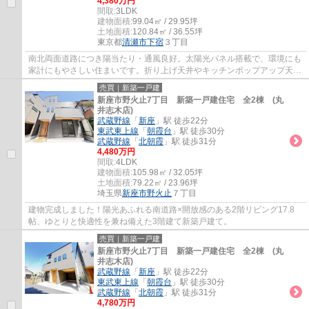
4,380万円
間取:
3LDK
建物面積:
99.04㎡ / 29.95坪
土地面積:
120.84㎡ / 36.55坪
東京都
清瀬市
下宿
３丁目
南北両面道路につき陽当たり・通風良好。太陽光パネル搭載で、環境にも
家計にもやさしい住まいです。折り上げ天井やキッチンポップアップ天井
が、開放感あるおしゃれな空間を演出します。
売買｜新築一戸建
新座市野火止7丁目 新築一戸建住宅 全2棟 (丸
井志木店)
武蔵野線
「
新座
」駅 徒歩22分
東武東上線
「
朝霞台
」駅 徒歩30分
武蔵野線
「
北朝霞
」駅 徒歩31分
4,480万円
間取:
4LDK
建物面積:
105.98㎡ / 32.05坪
土地面積:
79.22㎡ / 23.96坪
埼玉県
新座市
野火止
７丁目
建物完成しました！陽光あふれる南道路×開放感のある2階リビング17.8
帖、ゆとりと快適性を兼ね備えた3階建て新築戸建て。
売買｜新築一戸建
新座市野火止7丁目 新築一戸建住宅 全2棟 (丸
井志木店)
武蔵野線
「
新座
」駅 徒歩22分
東武東上線
「
朝霞台
」駅 徒歩30分
武蔵野線
「
北朝霞
」駅 徒歩31分
4,780万円