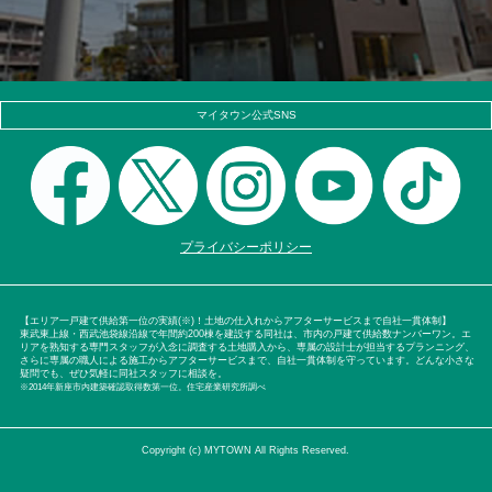
マイタウン公式SNS
プライバシーポリシー
【エリア一戸建て供給第一位の実績(※)！土地の仕入れからアフターサービスまで自社一貫体制】
東武東上線・西武池袋線沿線で年間約200棟を建設する同社は、市内の戸建て供給数ナンバーワン。エ
リアを熟知する専門スタッフが入念に調査する土地購入から、専属の設計士が担当するプランニング、
さらに専属の職人による施工からアフターサービスまで、自社一貫体制を守っています。どんな小さな
疑問でも、ぜひ気軽に同社スタッフに相談を。
※2014年新座市内建築確認取得数第一位。住宅産業研究所調べ
Copyright (c) MYTOWN All Rights Reserved.