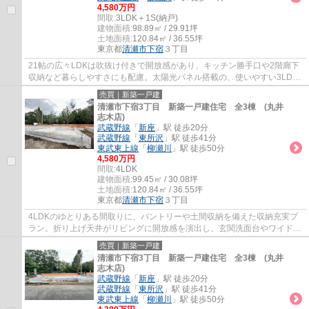
4,580万円
間取:
3LDK＋1S(納戸)
建物面積:
98.89㎡ / 29.91坪
土地面積:
120.84㎡ / 36.55坪
東京都
清瀬市
下宿
３丁目
21帖の広々LDKは吹抜け付きで開放感があり、キッチン勝手口や2階廊下
収納など暮らしやすさにも配慮。太陽光パネル搭載の、使いやすい3LDK
です。
売買｜新築一戸建
清瀬市下宿3丁目 新築一戸建住宅 全3棟 (丸井
志木店)
武蔵野線
「
新座
」駅 徒歩20分
武蔵野線
「
東所沢
」駅 徒歩41分
東武東上線
「
柳瀬川
」駅 徒歩50分
4,580万円
間取:
4LDK
建物面積:
99.45㎡ / 30.08坪
土地面積:
120.84㎡ / 36.55坪
東京都
清瀬市
下宿
３丁目
4LDKのゆとりある間取りに、パントリーや土間収納を備えた収納充実プ
ラン。折り上げ天井がリビングに開放感を演出し、玄関洗面台やワイドバ
ルコニーなど、暮らしやすさにも配慮しました。
売買｜新築一戸建
清瀬市下宿3丁目 新築一戸建住宅 全3棟 (丸井
志木店)
武蔵野線
「
新座
」駅 徒歩20分
武蔵野線
「
東所沢
」駅 徒歩41分
東武東上線
「
柳瀬川
」駅 徒歩50分