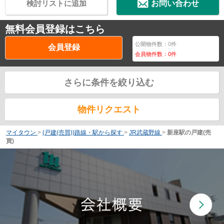
検討リストに追加
お問い合わせ
無料会員登録はこちら
公開物件数：
0
件
会員登録
会員物件数：
0
件
さらに条件を絞り込む
物件リクエスト
マイタウン
>
(戸建(売買))路線・駅から探す
>
JR武蔵野線
>
新座駅の戸建(売
買)