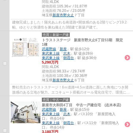
間取:
4LDK
建物面積:
105.36㎡ / 31.87坪
土地面積:
76.20㎡ / 23.05坪
埼玉県
新座市
野火止
７丁目
建物完成しました！陽光あふれる南道路×開放感のある2階リビング19.2
帖、ゆとりと快適性を兼ね備えた3階建て新築戸建て。
売買｜新築一戸建
トラストステージ 新座市野火止6丁目53期 限定
1棟
武蔵野線
「
新座
」駅 徒歩12分
東武東上線
「
志木
」駅 徒歩28分
東武東上線
「
朝霞台
」駅 徒歩36分
5,290万円
間取:
4LDK
建物面積:
98.33㎡ / 29.74坪
土地面積:
100.38㎡ / 30.36坪
埼玉県
新座市
野火止
６丁目
弊社売主のトラストステージ！6ｍ道路×4.5ｍ道路に面した角地につき開
放感のある立地が魅力。エコキュート搭載のオール電化住宅で、環境にも
家計にもやさしい暮らしを実現。安心して長...
売買｜中古一戸建
新座市大和田4丁目 中古一戸建住宅 (志木本店)
武蔵野線
「
新座
」駅 徒歩15分
東武東上線
「
志木
」駅 バス10分 「新座団地入
口」 停歩14分
東武東上線
「
朝霞台
」駅 バス11分 「新座団地入
口」 停歩14分
3,180万円