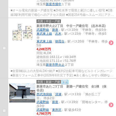
土地面積:
92.83㎡ / 28.08坪
埼玉県
新座市
畑中
１丁目
■オール電化の新築一戸建住宅 ■ZHE水準で環境と家計に優しい邸宅 ■2路
線3駅利用可能で都心へのアクセス良好 ■国道254号線へスムーズにアクセ
ス ■開放感良好な北西角地
売買｜中古一戸建
新座市野火止2丁目 中古一戸建住宅 (志木本店)
武蔵野線
「
新座
」駅 バス10分 「平林寺」 停歩5分
東武東上線
「
志木
」駅 バス15分 「平林寺」 停歩5
分
東武東上線
「
朝霞台
」駅 バス20分 「平林寺」 停歩
5分
4,249万円
間取:
4LDK
建物面積:
163.11㎡ / 49.34坪
土地面積:
171.11㎡ / 51.76坪
埼玉県
新座市
野火止
２丁目
■全室8帖以上の大型4LDK+納戸 ■並列2台駐車可能なビルトインガレージ
■新規リフォーム工事中(2026年8月完了予定) ■永く暮らしやすい閑静な住
宅地 ■小中学校近くお子様の通学に便利
売買｜新築一戸建
新築
新座市あたご3丁目 新築一戸建住宅 全1棟 (保
谷店)
西武池袋線
「
清瀬
」駅 バス13分 「旭が丘二丁
目」 停歩2分
武蔵野線
「
新座
」駅 バス19分 「団地センター」 停
歩3分
武蔵野線
「
東所沢
」駅 徒歩41分
4,790万円