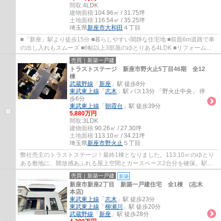
間取:
4LDK
建物面積:
104.96㎡ / 31.75坪
土地面積:
116.54㎡ / 35.25坪
埼玉県
新座市
大和田
４丁目
■「新座」駅より徒歩15分 ■暮らしやすい閑静な住宅地 ■前面6m道路で車
の出し入れもスムーズ ■6帖以上3部屋のゆとりある4LDK ■リフォーム完
了済のためすぐに新生活が始められます
売買｜新築一戸建
トラストステージ 新座市野火止5丁目46期 全12
棟
武蔵野線
「
新座
」駅 徒歩8分
東武東上線
「
志木
」駅 バス13分 「野火止中央」 停
歩6分
東武東上線
「
朝霞台
」駅 徒歩39分
5,880万円
間取:
3LDK
建物面積:
90.26㎡ / 27.30坪
土地面積:
113.10㎡ / 34.21坪
埼玉県
新座市
野火止
５丁目
弊社売主のトラストステージ！最終1棟となりました。113.10㎡のゆとり
ある敷地に、開放感あふれる屋上空間とカースペース2台分を確保。駅徒
歩8～9分の利便性と快適な住環境を兼ね備え...
売買｜新築一戸建
新築
新座市新座2丁目 新築一戸建住宅 全1棟 (志木
本店)
東武東上線
「
志木
」駅 徒歩23分
東武東上線
「
柳瀬川
」駅 徒歩20分
武蔵野線
「
新座
」駅 徒歩28分