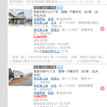
耐震等級3・設計住宅性能評価取得 ■ジェットバスにミストサウナ、浴室
TVなど充実の設備
売買｜新築一戸建
新築
新座市野火止3丁目 新築一戸建住宅 全1棟 (丸
井志木店)
武蔵野線
「
新座
」駅 徒歩19分
東武東上線
「
志木
」駅 バス15分 「障害者就労移行
スワン工舎」 停歩1分
東武東上線
「
朝霞台
」駅 バス20分 「新座市役
所」 停歩18分
5,280万円
間取:
3LDK
建物面積:
79.68㎡ / 24.10坪
土地面積:
100.07㎡ / 30.27坪
埼玉県
新座市
野火止
３丁目
「新座」駅より徒歩19分の落ち着いた住宅街。 南東・南西6ｍ道路に面し
た開放的な角地でのびのびお過ごしいただけます。 また国道254号線へス
ムーズにアクセスできるので車での移動も...
売買｜新築一戸建
新築
新座市畑中1丁目 新築一戸建住宅 全1棟 (志木
本店)
東武東上線
「
朝霞台
」駅 バス10分 「榎木ガー
ド」 停歩9分
東武東上線
「
志木
」駅 バス10分 「新座警察署
前」 停歩10分
武蔵野線
「
新座
」駅 徒歩23分
3,580万円
間取:
4LDK
建物面積:
103.51㎡ / 31.31坪