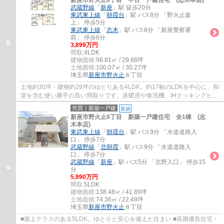
新座市野火止8丁目 中古一戸建住宅 (志木本店)
武蔵野線
「
新座
」駅 徒歩20分
東武東上線
「
朝霞台
」駅 バス8分 「野火止坂
上」 停歩5分
東武東上線
「
志木
」駅 バス8分 「新座警察署
前」 停歩6分
3,899万円
間取:
4LDK
建物面積:
98.81㎡ / 29.88坪
土地面積:
100.07㎡ / 30.27坪
埼玉県
新座市
野火止
８丁目
土地約30坪・建物約29坪のゆとりある4LDK。約17帖のLDKを中心に、和
室を含む使い勝手の良い間取りです。床暖房や食洗機、IHクッキングヒー
ターを備え、全居室収納付きで快適な新生活を...
売買｜新築一戸建
新築
新座市野火止8丁目 新築一戸建住宅 全1棟 (志
木本店)
東武東上線
「
朝霞台
」駅 バス9分 「水道道路入
口」 停歩7分
武蔵野線
「
北朝霞
」駅 バス9分 「水道道路入
口」 停歩7分
武蔵野線
「
新座
」駅 バス5分 「北野入口」 停歩15
分
5,990万円
間取:
5LDK
建物面積:
138.48㎡ / 41.89坪
土地面積:
74.36㎡ / 22.49坪
埼玉県
新座市
野火止
８丁目
■屋上テラスのある5LDK。ゆとりと安心を備えた住まい ■長期優良住宅・