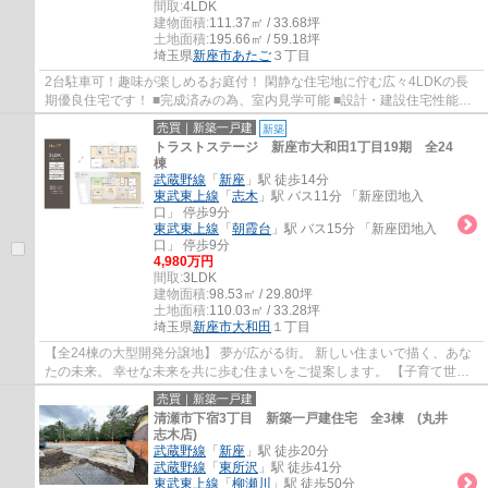
間取:
4LDK
建物面積:
111.37㎡ / 33.68坪
土地面積:
195.66㎡ / 59.18坪
埼玉県
新座市
あたご
３丁目
2台駐車可！趣味が楽しめるお庭付！ 閑静な住宅地に佇む広々4LDKの長
期優良住宅です！ ■完成済みの為、室内見学可能 ■設計・建設住宅性能評
価付 ■家事便利な水回り集中設計 ■LDK17.7...
売買｜新築一戸建
新築
トラストステージ 新座市大和田1丁目19期 全24
棟
武蔵野線
「
新座
」駅 徒歩14分
東武東上線
「
志木
」駅 バス11分 「新座団地入
口」 停歩9分
東武東上線
「
朝霞台
」駅 バス15分 「新座団地入
口」 停歩9分
4,980万円
間取:
3LDK
建物面積:
98.53㎡ / 29.80坪
土地面積:
110.03㎡ / 33.28坪
埼玉県
新座市
大和田
１丁目
【全24棟の大型開発分譲地】 夢が広がる街。 新しい住まいで描く、あな
たの未来。 幸せな未来を共に歩む住まいをご提案します。 【子育て世帯
にオススメ】 小学校まで徒歩3～4分、中...
売買｜新築一戸建
清瀬市下宿3丁目 新築一戸建住宅 全3棟 (丸井
志木店)
武蔵野線
「
新座
」駅 徒歩20分
武蔵野線
「
東所沢
」駅 徒歩41分
東武東上線
「
柳瀬川
」駅 徒歩50分