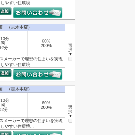
やすい住環境...
画 （志木本店）
10分
60%
宗岡
200%
選
歩2分
択
▼
ウスメーカーで理想の住まいを実現
やすい住環境...
画 （志木本店）
10分
60%
宗岡
200%
選
歩2分
択
▼
ウスメーカーで理想の住まいを実現
やすい住環境...