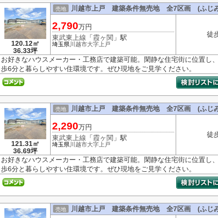
川越市上戸 建築条件無売地 全7区画 (ふじみ
売地
2,790
万円
徒
東武東上線
「
霞ヶ関
」駅
120.12㎡
埼玉県
川越市
大字上戸
36.33坪
お好きなハウスメーカー・工務店で建築可能。閑静な住宅街に位置し、
歩6分と暮らしやすい住環境です。ぜひ現地をご見学ください。
川越市上戸 建築条件無売地 全7区画 (ふじみ
売地
2,290
万円
徒
東武東上線
「
霞ヶ関
」駅
121.31㎡
埼玉県
川越市
大字上戸
36.69坪
お好きなハウスメーカー・工務店で建築可能。閑静な住宅街に位置し、
歩6分と暮らしやすい住環境です。ぜひ現地をご見学ください。
川越市上戸 建築条件無売地 全7区画 (ふじみ
売地