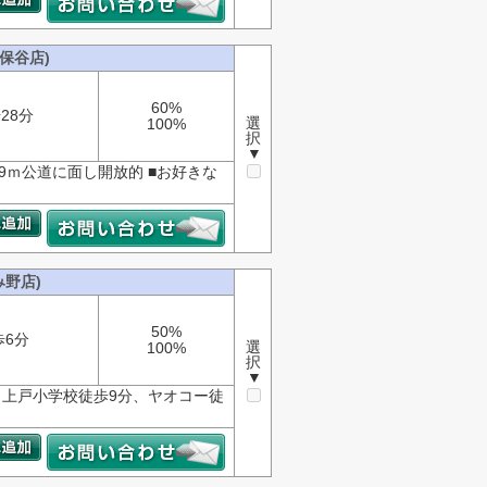
保谷店)
60%
28分
選
100%
択
▼
.9ｍ公道に面し開放的 ■お好きな
野店)
50%
歩6分
選
100%
択
▼
上戸小学校徒歩9分、ヤオコー徒