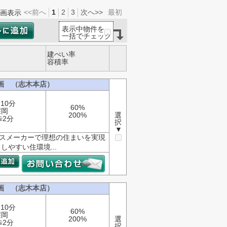
<<前へ
1
2
3
次へ>>
最初
画表示
表示中物件を
一括でチェック
建ぺい率
容積率
画 （志木本店）
10分
60%
宗岡
200%
選
歩2分
択
▼
ウスメーカーで理想の住まいを実現
やすい住環境...
画 （志木本店）
10分
60%
宗岡
200%
選
歩2分
択