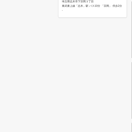
埼玉県志木市下宗岡３丁目
東武東上線「志木」駅 バス10分 「宗岡」 停歩2分
-