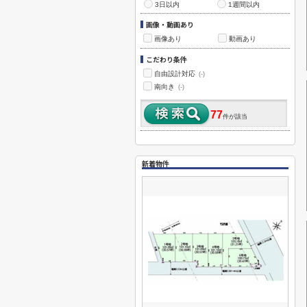
3日以内
1週間以内
画像・動画あり
画像あり
動画あり
こだわり条件
自由設計対応
(-)
南向き
(-)
77
件が該当
新着物件