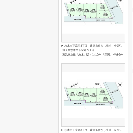
志木市下宗岡3丁目 建築条件なし売地 全6区画 （志木本店）
埼玉県志木市下宗岡３丁目
東武東上線「志木」駅 バス10分 「宗岡」 停歩2分
-
志木市下宗岡3丁目 建築条件なし売地 全6区画 （志木本店）