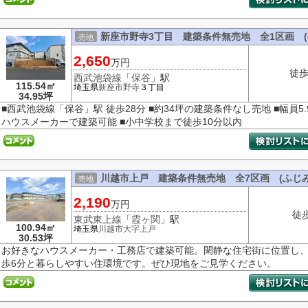
新座市野寺3丁目 建築条件無売地 全1区画 (
売地
2,650
万円
徒歩
西武池袋線
「
保谷
」駅
115.54㎡
埼玉県
新座市
野寺
３丁目
34.95坪
■西武池袋線「保谷」駅 徒歩28分 ■約34坪の建築条件なし売地 ■幅員5
ハウスメーカーで建築可能 ■小中学校まで徒歩10分以内
川越市上戸 建築条件無売地 全7区画 (ふじみ
売地
2,190
万円
徒
東武東上線
「
霞ヶ関
」駅
100.94㎡
埼玉県
川越市
大字上戸
30.53坪
お好きなハウスメーカー・工務店で建築可能。閑静な住宅街に位置し、
歩6分と暮らしやすい住環境です。ぜひ現地をご見学ください。