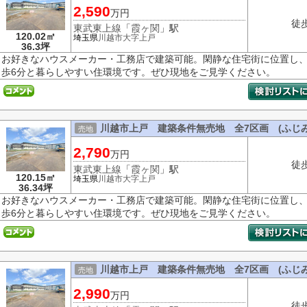
2,590
万円
徒
東武東上線
「
霞ヶ関
」駅
120.02㎡
埼玉県
川越市
大字上戸
36.3坪
お好きなハウスメーカー・工務店で建築可能。閑静な住宅街に位置し、
歩6分と暮らしやすい住環境です。ぜひ現地をご見学ください。
川越市上戸 建築条件無売地 全7区画 (ふじみ
売地
2,790
万円
徒
東武東上線
「
霞ヶ関
」駅
120.15㎡
埼玉県
川越市
大字上戸
36.34坪
お好きなハウスメーカー・工務店で建築可能。閑静な住宅街に位置し、
歩6分と暮らしやすい住環境です。ぜひ現地をご見学ください。
川越市上戸 建築条件無売地 全7区画 (ふじみ
売地
2,990
万円
徒