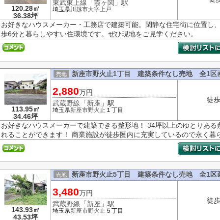
東武東上線
「
霞ヶ関
」駅
120.28㎡
埼玉県
川越市
大字上戸
36.38坪
お好きなハウスメーカー・工務店で建築可能。閑静な住宅街に位置し、
歩6分と暮らしやすい住環境です。ぜひ現地をご見学ください。
新座市野火止1丁目 建築条件なし売地 全1区画
売地
2,880
万円
徒歩
武蔵野線
「
新座
」駅
113.95㎡
埼玉県
新座市
野火止
１丁目
34.46坪
お好きなハウスメーカーで建築できる整形地！ 34坪以上のゆとりあ
れることができます！ 商業施設が徒歩圏内に充実しているので永く暮らし
新座市野火止5丁目 建築条件なし売地 全1区画
売地
3,480
万円
徒歩
武蔵野線
「
新座
」駅
143.93㎡
埼玉県
新座市
野火止
５丁目
43.53坪