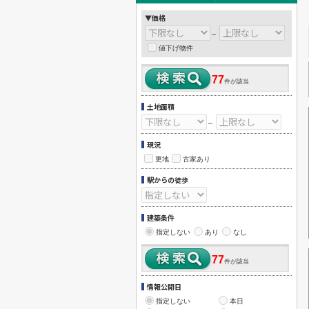
▼価格
～
値下げ物件
77
件が該当
土地面積
～
現況
更地
古家あり
駅からの徒歩
建築条件
指定しない
あり
なし
77
件が該当
情報公開日
指定しない
本日