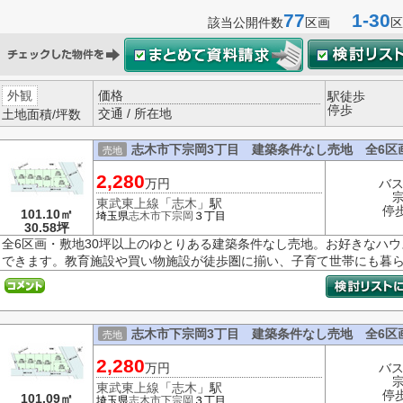
77
1-30
該当公開件数
区画
区
外観
価格
駅徒歩
停歩
交通 / 所在地
土地面積/坪数
志木市下宗岡3丁目 建築条件なし売地 全6区
売地
2,280
万円
バス
東武東上線
「
志木
」駅
停
101.10㎡
埼玉県
志木市
下宗岡
３丁目
30.58坪
全6区画・敷地30坪以上のゆとりある建築条件なし売地。お好きなハ
できます。教育施設や買い物施設が徒歩圏に揃い、子育て世帯にも暮らし
志木市下宗岡3丁目 建築条件なし売地 全6区
売地
2,280
万円
バス
東武東上線
「
志木
」駅
停
101.09㎡
埼玉県
志木市
下宗岡
３丁目