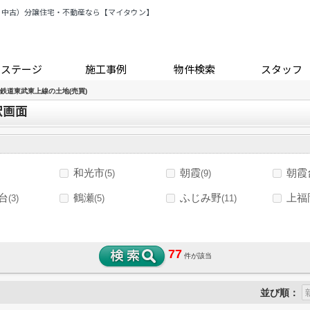
・中古）分譲住宅・不動産なら【マイタウン】
トステージ
施工事例
物件検索
スタッフ
鉄道東武東上線の土地(売買)
択画面
和光市
朝霞
朝霞
(5)
(9)
台
鶴瀬
ふじみ野
上福
(3)
(5)
(11)
77
件が該当
並び順：