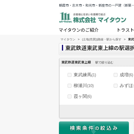
朝霞市・志木市・和光市・新座市の一戸建（新築
マイタウンのご紹介
トラス
マイタウン
>
(土地(売買))路線・駅から探す
>
東武
東武鉄道東武東上線の駅選
東武鉄道東武東上線
駅で絞り込む
東武練馬
成増
(1)
(6)
柳瀬川
みずほ
(10)
霞ヶ関
(6)