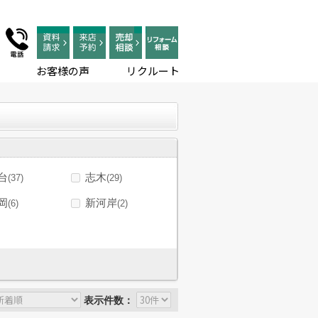
お客様の声
リクルート
台
志木
(37)
(29)
岡
新河岸
(6)
(2)
表示件数：