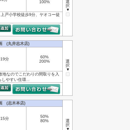
選
100%
択
▼
上戸小学校徒歩9分、ヤオコー徒
 (丸井志木店)
60%
19分
200%
選
択
▼
る敷地なのでこだわりの間取りを入
やすい住環...
 (志木本店)
50%
15分
80%
選
択
▼