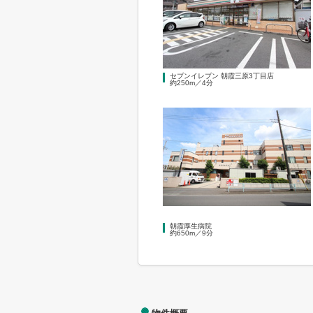
セブンイレブン 朝霞三原3丁目店
約250m／4分
朝霞厚生病院
約650m／9分