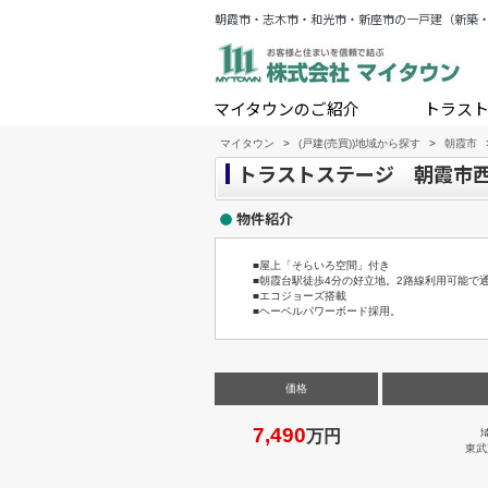
朝霞市・志木市・和光市・新座市の一戸建（新築
マイタウンのご紹介
トラス
マイタウン
>
(戸建(売買))地域から探す
>
朝霞市
トラストステージ 朝霞市西
物件紹介
■屋上「そらいろ空間」付き
■朝霞台駅徒歩4分の好立地。2路線利用可能で
■エコジョーズ搭載
■ヘーベルパワーボード採用。
価格
7,490
万円
東武