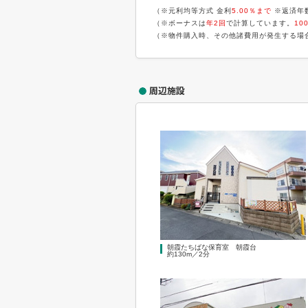
（※元利均等方式 金利
5.00％まで
※返済年
（※ボーナスは
年2回
で計算しています。
10
（※物件購入時、その他諸費用が発生する場
周辺施設
朝霞たちばな保育室 朝霞台
約130m／2分