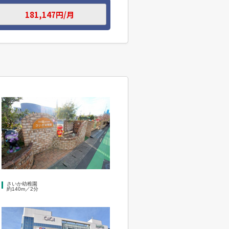
さいか幼稚園
約140m／2分