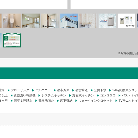
※写真や図と実
置場
フローリング
バルコニー
都市ガス
公営水道
公共下水
24時間換気システ
口以上
食器洗い乾燥機
システムキッチン
対面式キッチン
コンロ３口
バス・トイ
２ヶ所
浴室１坪以上
独立洗面台
床下収納
ウォークインクロゼット
TVモニタ付