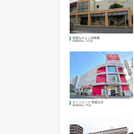
朝霞なかよし幼稚園
約900m／12分
オリンピック 朝霞台店
約400m／5分