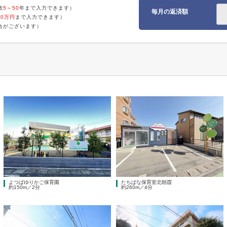
数
5～50
年まで入力できます）
毎月の返済額
00万円
まで入力できます）
合がございます）
よつばゆりかご保育園
たちばな保育室北朝霞
約150m／2分
約260m／4分