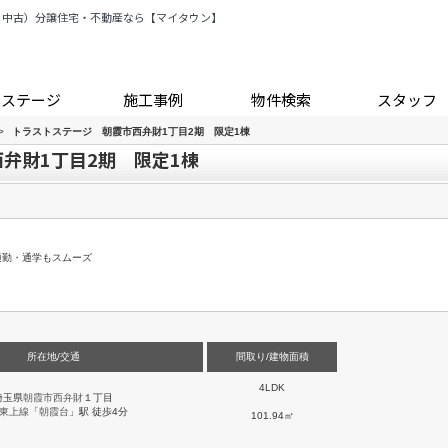
・中古）分譲住宅・不動産なら【マイタウン】
トステージ
施工事例
物件検索
スタッフ
>
トラストステージ 朝霞市西弁財1丁目2期 限定1棟
弁財1丁目2期 限定1棟
通勤・通学もスムーズ
所在地/交通
間取り/建物面積
4LDK
埼玉県
朝霞市
西弁財
１丁目
東上線
「
朝霞台
」駅 徒歩4分
101.94㎡