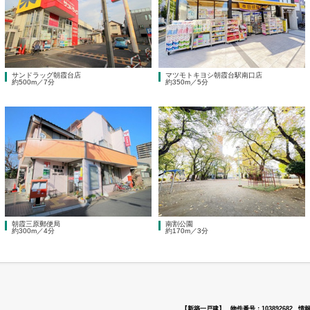
サンドラッグ朝霞台店
マツモトキヨシ朝霞台駅南口店
約500m／7分
約350m／5分
朝霞三原郵便局
南割公園
約300m／4分
約170m／3分
【新築一戸建】
物件番号：103892682
情報