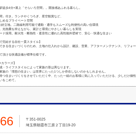
駅徒歩4分×屋上「そらいろ空間」。開放感あふれる暮らし。
間」付き。ランチやくつろぎ、星空観賞など、
しめるプライベート空間
の好立地。二路線利用可能で通勤・通学もスムーズな利便性の高い住環境
。光熱費を抑えながら、家計と環境にやさしい暮らしを実現
ード採用。耐火性・断熱性・遮音性に優れた高性能外壁材で、安心・快適な住まい
で完結する自社一貫スタイル】
できる住まいづくりのため、土地の仕入れから設計、建設、営業、アフターメンテナンス、リフォー
て頂ける快適設備が標準仕様です。
×カラーズ】
成・ライフスタイルによって家族の形は異なります。
家族の「理想の住まい」は世界にたった1つしか存在しないのかもしれません。
持つ住まいづくりをさせていただく中、たった一組のお客様に気に入っていただける、少しだけ個性
いをこめて。
666
〒351-0025
埼玉県朝霞市三原２丁目19-20