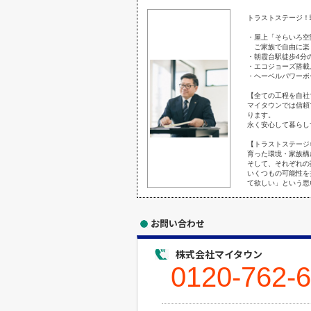
トラストステージ！
・屋上「そらいろ空
ご家族で自由に楽
・朝霞台駅徒歩4分
・エコジョーズ搭載
・ヘーベルパワーボ
【全ての工程を自社
マイタウンでは信頼
ります。
永く安心して暮らし
【トラストステージ
育った環境・家族構
そして、それぞれの
いくつもの可能性を
て欲しい」という思
お問い合わせ
株式会社マイタウン
0120-762-