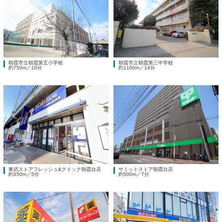
朝霞市立朝霞第五小学校
朝霞市立朝霞第三中学校
約750m／10分
約1100m／14分
東武ストアフレッシュ&クイック朝霞台店
サミットストア朝霞台店
約350m／5分
約500m／7分