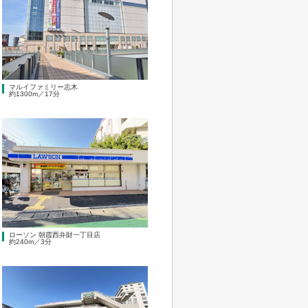
マルイファミリー志木
約1300m／17分
ローソン 朝霞西弁財一丁目店
約240m／3分