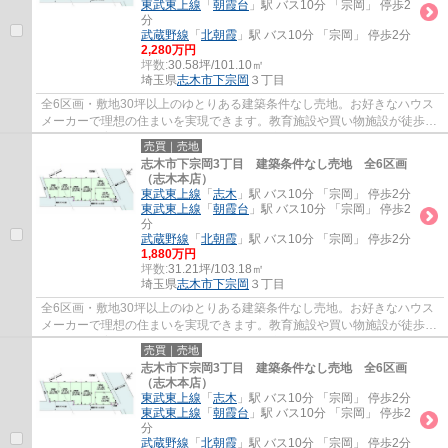
東武東上線
「
朝霞台
」駅 バス10分 「宗岡」 停歩2
分
武蔵野線
「
北朝霞
」駅 バス10分 「宗岡」 停歩2分
2,280万円
坪数:
30.58坪/101.10㎡
埼玉県
志木市
下宗岡
３丁目
全6区画・敷地30坪以上のゆとりある建築条件なし売地。お好きなハウス
メーカーで理想の住まいを実現できます。教育施設や買い物施設が徒歩圏
に揃い、子育て世帯にも暮らしやすい住環境...
売買｜売地
志木市下宗岡3丁目 建築条件なし売地 全6区画
（志木本店）
東武東上線
「
志木
」駅 バス10分 「宗岡」 停歩2分
東武東上線
「
朝霞台
」駅 バス10分 「宗岡」 停歩2
分
武蔵野線
「
北朝霞
」駅 バス10分 「宗岡」 停歩2分
1,880万円
坪数:
31.21坪/103.18㎡
埼玉県
志木市
下宗岡
３丁目
全6区画・敷地30坪以上のゆとりある建築条件なし売地。お好きなハウス
メーカーで理想の住まいを実現できます。教育施設や買い物施設が徒歩圏
に揃い、子育て世帯にも暮らしやすい住環境...
売買｜売地
志木市下宗岡3丁目 建築条件なし売地 全6区画
（志木本店）
東武東上線
「
志木
」駅 バス10分 「宗岡」 停歩2分
東武東上線
「
朝霞台
」駅 バス10分 「宗岡」 停歩2
分
武蔵野線
「
北朝霞
」駅 バス10分 「宗岡」 停歩2分