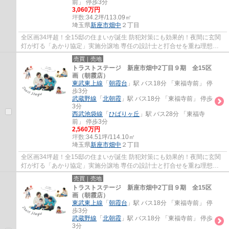
前」 停歩3分
3,060万円
坪数:
34.2坪/113.09㎡
埼玉県
新座市
畑中
２丁目
全区画34坪超！全15邸の住まいが誕生 防犯対策にも効果的！夜間に玄関
灯が灯る「あかり協定」実施分譲地 専任の設計士と打合せを重ね理想を
カタチにするフリープラン 土地の仕入れから...
売買｜売地
トラストステージ 新座市畑中2丁目９期 全15区
画（朝霞店）
東武東上線
「
朝霞台
」駅 バス18分 「東福寺前」 停
歩3分
武蔵野線
「
北朝霞
」駅 バス18分 「東福寺前」 停歩
3分
西武池袋線
「
ひばりヶ丘
」駅 バス28分 「東福寺
前」 停歩3分
2,560万円
坪数:
34.51坪/114.10㎡
埼玉県
新座市
畑中
２丁目
全区画34坪超！全15邸の住まいが誕生 防犯対策にも効果的！夜間に玄関
灯が灯る「あかり協定」実施分譲地 専任の設計士と打合せを重ね理想を
カタチにするフリープラン 土地の仕入れから...
売買｜売地
トラストステージ 新座市畑中2丁目９期 全15区
画（朝霞店）
東武東上線
「
朝霞台
」駅 バス18分 「東福寺前」 停
歩3分
武蔵野線
「
北朝霞
」駅 バス18分 「東福寺前」 停歩
3分