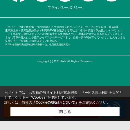
プライバシーポリシー
【エリア一戸建て供給第一位の実績(※)！土地の仕入れからアフターサービスまで自社一貫体制】
東武東上線・西武池袋線沿線で年間約200棟を建設する同社は、市内の戸建て供給数ナンバーワン。エ
リアを熟知する専門スタッフが入念に調査する土地購入から、専属の設計士が担当するプランニング、
さらに専属の職人による施工からアフターサービスまで、自社一貫体制を守っています。どんな小さな
疑問でも、ぜひ気軽に同社スタッフに相談を。
※2014年新座市内建築確認取得数第一位。住宅産業研究所調べ
Copyright (c) MYTOWN All Rights Reserved.
当サイトでは、お客様の当サイト利用状況把握、サービス向上検討を目的と
して、クッキー（Cookie）を使用しています。
詳しくは、当社の
「Cookieの取扱いについて」
をご確認ください。
資料請求
来店・見学予約
（無料）
（無料）
閉じる