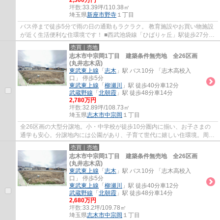
2,300万円
坪数:
33.39坪/110.38㎡
埼玉県
新座市
野寺
１丁目
バス停まで徒歩5分で雨の日の通勤もラクラク。 教育施設やお買い物施設
が近く生活便利な住環境です！ ■西武池袋線「ひばりヶ丘」駅徒歩27分
■33坪の建築条件無売地(現況：古家有/解体...
売買｜売地
志木市中宗岡1丁目 建築条件無売地 全26区画
(丸井志木店)
東武東上線
「
志木
」駅 バス10分 「志木高校入
口」 停歩5分
東武東上線
「
柳瀬川
」駅 徒歩40分車12分
武蔵野線
「
北朝霞
」駅 徒歩48分車14分
2,780万円
坪数:
32.89坪/108.73㎡
埼玉県
志木市
中宗岡
１丁目
全26区画の大型分譲地。小・中学校が徒歩10分圏内に揃い、お子さまの
通学も安心。分譲地内には公園があり、子育て世代に嬉しい住環境。周辺
施設もあわせてご案内いたしますので、お気...
売買｜売地
志木市中宗岡1丁目 建築条件無売地 全26区画
(丸井志木店)
東武東上線
「
志木
」駅 バス10分 「志木高校入
口」 停歩5分
東武東上線
「
柳瀬川
」駅 徒歩40分車12分
武蔵野線
「
北朝霞
」駅 徒歩48分車14分
2,680万円
坪数:
33.2坪/109.78㎡
埼玉県
志木市
中宗岡
１丁目