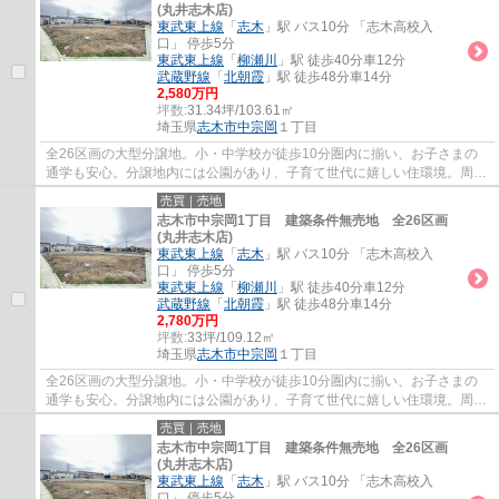
(丸井志木店)
東武東上線
「
志木
」駅 バス10分 「志木高校入
口」 停歩5分
東武東上線
「
柳瀬川
」駅 徒歩40分車12分
武蔵野線
「
北朝霞
」駅 徒歩48分車14分
2,580万円
坪数:
31.34坪/103.61㎡
埼玉県
志木市
中宗岡
１丁目
全26区画の大型分譲地。小・中学校が徒歩10分圏内に揃い、お子さまの
通学も安心。分譲地内には公園があり、子育て世代に嬉しい住環境。周辺
施設もあわせてご案内いたしますので、お気...
売買｜売地
志木市中宗岡1丁目 建築条件無売地 全26区画
(丸井志木店)
東武東上線
「
志木
」駅 バス10分 「志木高校入
口」 停歩5分
東武東上線
「
柳瀬川
」駅 徒歩40分車12分
武蔵野線
「
北朝霞
」駅 徒歩48分車14分
2,780万円
坪数:
33坪/109.12㎡
埼玉県
志木市
中宗岡
１丁目
全26区画の大型分譲地。小・中学校が徒歩10分圏内に揃い、お子さまの
通学も安心。分譲地内には公園があり、子育て世代に嬉しい住環境。周辺
施設もあわせてご案内いたしますので、お気...
売買｜売地
志木市中宗岡1丁目 建築条件無売地 全26区画
(丸井志木店)
東武東上線
「
志木
」駅 バス10分 「志木高校入
口」 停歩5分