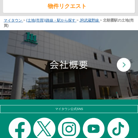
物件リクエスト
マイタウン
>
(土地(売買))路線・駅から探す
>
JR武蔵野線
>
北朝霞駅の土地(売
買)
マイタウン公式SNS