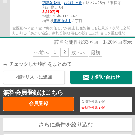
西武池袋線
「
ひばりヶ丘
」駅 バス28分 「東福寺
前」 停歩3分
2,560万円
坪数:
34.5坪/114.08㎡
埼玉県
新座市
畑中
２丁目
全区画34坪超！全15邸の住まいが誕生 防犯対策にも効果的！夜間に玄関
灯が灯る「あかり協定」実施分譲地 専任の設計士と打合せを重ね理想を
カタチにするフリープラン 土地の仕入れから...
該当公開件数
33
区画
1-20
区画表示
1
2
<<前へ
次へ>>
最初
チェックした物件をまとめて
検討リストに追加
お問い合わせ
無料会員登録はこちら
公開物件数：
0
件
会員登録
会員物件数：
0
件
さらに条件を絞り込む