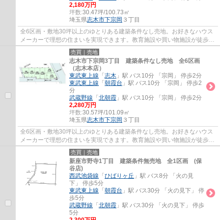
2,180万円
坪数:
30.47坪/100.73㎡
埼玉県
志木市
下宗岡
３丁目
全6区画・敷地30坪以上のゆとりある建築条件なし売地。お好きなハウス
メーカーで理想の住まいを実現できます。教育施設や買い物施設が徒歩圏
に揃い、子育て世帯にも暮らしやすい住環境...
売買｜売地
志木市下宗岡3丁目 建築条件なし売地 全6区画
（志木本店）
東武東上線
「
志木
」駅 バス10分 「宗岡」 停歩2分
東武東上線
「
朝霞台
」駅 バス10分 「宗岡」 停歩2
分
武蔵野線
「
北朝霞
」駅 バス10分 「宗岡」 停歩2分
2,280万円
坪数:
30.57坪/101.09㎡
埼玉県
志木市
下宗岡
３丁目
全6区画・敷地30坪以上のゆとりある建築条件なし売地。お好きなハウス
メーカーで理想の住まいを実現できます。教育施設や買い物施設が徒歩圏
に揃い、子育て世帯にも暮らしやすい住環境...
売買｜売地
新座市野寺1丁目 建築条件無売地 全1区画 (保
谷店)
西武池袋線
「
ひばりヶ丘
」駅 バス8分 「火の見
下」 停歩5分
東武東上線
「
朝霞台
」駅 バス30分 「火の見下」 停
歩5分
武蔵野線
「
北朝霞
」駅 バス30分 「火の見下」 停歩
5分