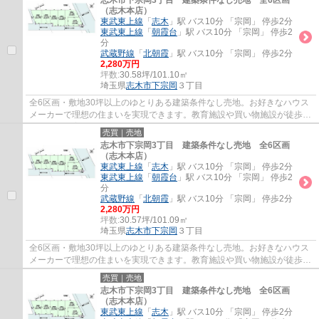
志木市下宗岡3丁目 建築条件なし売地 全6区画
（志木本店）
東武東上線
「
志木
」駅 バス10分 「宗岡」 停歩2分
東武東上線
「
朝霞台
」駅 バス10分 「宗岡」 停歩2
分
武蔵野線
「
北朝霞
」駅 バス10分 「宗岡」 停歩2分
2,280万円
坪数:
30.58坪/101.10㎡
埼玉県
志木市
下宗岡
３丁目
全6区画・敷地30坪以上のゆとりある建築条件なし売地。お好きなハウス
メーカーで理想の住まいを実現できます。教育施設や買い物施設が徒歩圏
に揃い、子育て世帯にも暮らしやすい住環境...
売買｜売地
志木市下宗岡3丁目 建築条件なし売地 全6区画
（志木本店）
東武東上線
「
志木
」駅 バス10分 「宗岡」 停歩2分
東武東上線
「
朝霞台
」駅 バス10分 「宗岡」 停歩2
分
武蔵野線
「
北朝霞
」駅 バス10分 「宗岡」 停歩2分
2,280万円
坪数:
30.57坪/101.09㎡
埼玉県
志木市
下宗岡
３丁目
全6区画・敷地30坪以上のゆとりある建築条件なし売地。お好きなハウス
メーカーで理想の住まいを実現できます。教育施設や買い物施設が徒歩圏
に揃い、子育て世帯にも暮らしやすい住環境...
売買｜売地
志木市下宗岡3丁目 建築条件なし売地 全6区画
（志木本店）
東武東上線
「
志木
」駅 バス10分 「宗岡」 停歩2分