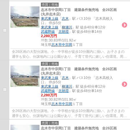
施設もあわせてご案内いたしますので、お気...
売買｜売地
志木市中宗岡1丁目 建築条件無売地 全26区画
(丸井志木店)
東武東上線
「
志木
」駅 バス10分 「志木高校入
口」 停歩5分
東武東上線
「
柳瀬川
」駅 徒歩40分車12分
武蔵野線
「
北朝霞
」駅 徒歩48分車14分
2,280万円
坪数:
30.83坪/101.92㎡
埼玉県
志木市
中宗岡
１丁目
全26区画の大型分譲地。小・中学校が徒歩10分圏内に揃い、お子さまの
通学も安心。分譲地内には公園があり、子育て世代に嬉しい住環境。周辺
施設もあわせてご案内いたしますので、お気...
売買｜売地
志木市中宗岡1丁目 建築条件無売地 全26区画
(丸井志木店)
東武東上線
「
志木
」駅 バス10分 「志木高校入
口」 停歩5分
東武東上線
「
柳瀬川
」駅 徒歩40分車12分
武蔵野線
「
北朝霞
」駅 徒歩48分車14分
2,280万円
坪数:
30.82坪/101.90㎡
埼玉県
志木市
中宗岡
１丁目
全26区画の大型分譲地。小・中学校が徒歩10分圏内に揃い、お子さまの
通学も安心。分譲地内には公園があり、子育て世代に嬉しい住環境。周辺
施設もあわせてご案内いたしますので、お気...
売買｜売地
志木市中宗岡1丁目 建築条件無売地 全26区画