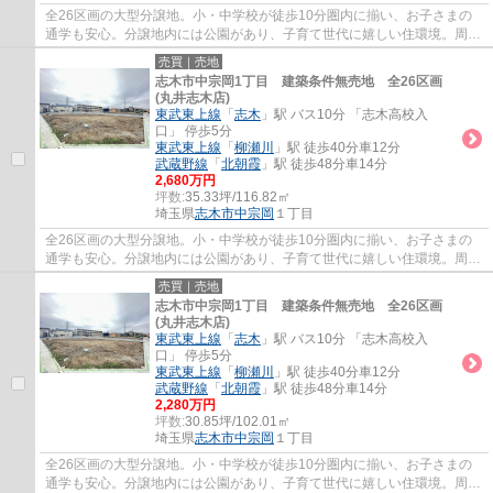
全26区画の大型分譲地。小・中学校が徒歩10分圏内に揃い、お子さまの
通学も安心。分譲地内には公園があり、子育て世代に嬉しい住環境。周辺
施設もあわせてご案内いたしますので、お気...
売買｜売地
志木市中宗岡1丁目 建築条件無売地 全26区画
(丸井志木店)
東武東上線
「
志木
」駅 バス10分 「志木高校入
口」 停歩5分
東武東上線
「
柳瀬川
」駅 徒歩40分車12分
武蔵野線
「
北朝霞
」駅 徒歩48分車14分
2,680万円
坪数:
35.33坪/116.82㎡
埼玉県
志木市
中宗岡
１丁目
全26区画の大型分譲地。小・中学校が徒歩10分圏内に揃い、お子さまの
通学も安心。分譲地内には公園があり、子育て世代に嬉しい住環境。周辺
施設もあわせてご案内いたしますので、お気...
売買｜売地
志木市中宗岡1丁目 建築条件無売地 全26区画
(丸井志木店)
東武東上線
「
志木
」駅 バス10分 「志木高校入
口」 停歩5分
東武東上線
「
柳瀬川
」駅 徒歩40分車12分
武蔵野線
「
北朝霞
」駅 徒歩48分車14分
2,280万円
坪数:
30.85坪/102.01㎡
埼玉県
志木市
中宗岡
１丁目
全26区画の大型分譲地。小・中学校が徒歩10分圏内に揃い、お子さまの
通学も安心。分譲地内には公園があり、子育て世代に嬉しい住環境。周辺