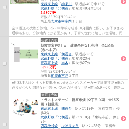
東武東上線
「
柳瀬川
」駅 徒歩40分車12分
武蔵野線
「
北朝霞
」駅 徒歩48分車14分
2,580万円
坪数:
32.79坪/108.42㎡
埼玉県
志木市
中宗岡
１丁目
全26区画の大型分譲地。小・中学校が徒歩10分圏内に揃い、お子さまの
通学も安心。分譲地内には公園があり、子育て世代に嬉しい住環境。周辺
施設もあわせてご案内いたしますので、お気...
売買｜売地
朝霞市宮戸3丁目 建築条件なし売地 全1区画
(志木本店)
東武東上線
「
朝霞台
」駅 徒歩23分
武蔵野線
「
北朝霞
」駅 徒歩23分
東武東上線
「
志木
」駅 徒歩27分
3,680万円
坪数:
32.01坪/105.84㎡
埼玉県
朝霞市
宮戸
３丁目
■約32坪のゆとりある整形地 ■お好きなハウスメーカーで建築可能 ■車の
通りが少ない閑静な住宅地 ■バス便の利用も可能 ■前面5.9～6.0ｍ道路に
面した開放的な立地
売買｜売地
トラストステージ 新座市畑中2丁目９期 全15区
画（朝霞店）
東武東上線
「
朝霞台
」駅 バス18分 「東福寺前」 停
歩3分
武蔵野線
「
北朝霞
」駅 バス18分 「東福寺前」 停歩
3分
西武池袋線
「
ひばりヶ丘
」駅 バス28分 「東福寺