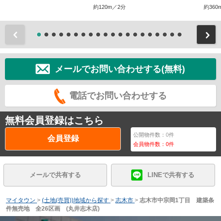
約120m／2分
約360
前
メールでお問い合わせする(無料)
電話でお問い合わせする
無料会員登録はこちら
公開物件数：
0
件
会員登録
会員物件数：
0
件
メールで共有する
LINEで共有する
マイタウン
>
(土地(売買))地域から探す
>
志木市
>
志木市中宗岡1丁目 建築条
件無売地 全26区画 (丸井志木店)