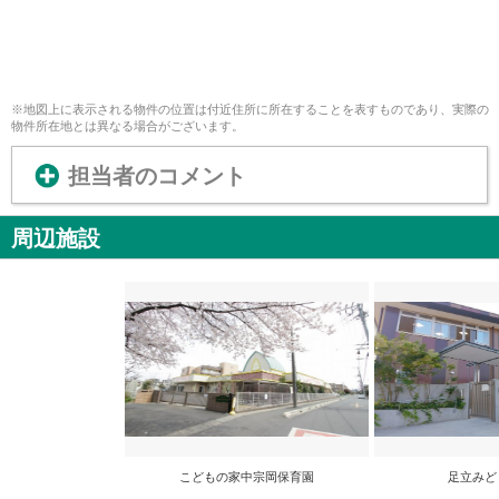
※地図上に表示される物件の位置は付近住所に所在することを表すものであり、実際の
物件所在地とは異なる場合がございます。
担当者のコメント
周辺施設
こどもの家中宗岡保育園
足立みど