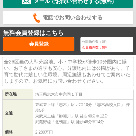
メールでお問い合わせする(無料)
電話でお問い合わせする
無料会員登録はこちら
公開物件数：
0
件
会員登録
会員物件数：
0
件
全26区画の大型分譲地。小・中学校が徒歩10分圏内に揃
い、お子さまの通学も安心。分譲地内には公園があり、子
育て世代に嬉しい住環境。周辺施設もあわせてご案内いた
しますので、お気軽にお問い合わせください。
所在地
埼玉県
志木市
中宗岡
１丁目
東武東上線
「
志木
」駅 バス10分 「志木高校入口」 停
歩5分
交通
東武東上線
「
柳瀬川
」駅 徒歩40分車12分
武蔵野線
「
北朝霞
」駅 徒歩48分車14分
価格
2,280万円