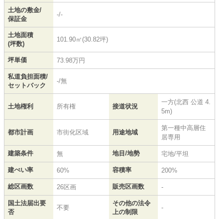
土地の敷金/
-/-
保証金
土地面積
101.90㎡(30.82坪)
(坪数)
坪単価
73.98万円
私道負担面積/
-/無
セットバック
一方(北西 公道 4.
土地権利
所有権
接道状況
5m)
第一種中高層住
都市計画
市街化区域
用途地域
居専用
建築条件
地目/地勢
無
宅地/平坦
建ぺい率
容積率
60%
200%
総区画数
販売区画数
26区画
-
国土法届出要
その他の法令
不要
-
否
上の制限