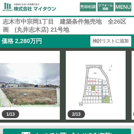
志木市中宗岡1丁目 建築条件無売地 全26区
画 (丸井志木店) 21号地
価格
2,280
万円
検討リストに追加
1/13
2/13