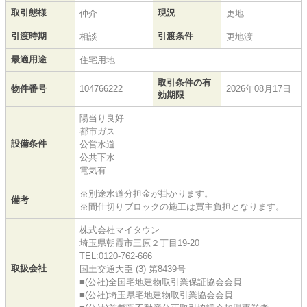
取引態様
現況
仲介
更地
引渡時期
引渡条件
相談
更地渡
最適用途
住宅用地
取引条件の有
物件番号
104766222
2026年08月17日
効期限
陽当り良好
都市ガス
設備条件
公営水道
公共下水
電気有
※別途水道分担金が掛かります。
備考
※間仕切りブロックの施工は買主負担となります。
株式会社マイタウン
埼玉県朝霞市三原２丁目19-20
TEL:0120-762-666
取扱会社
国土交通大臣 (3) 第8439号
■(公社)全国宅地建物取引業保証協会会員
■(公社)埼玉県宅地建物取引業協会会員