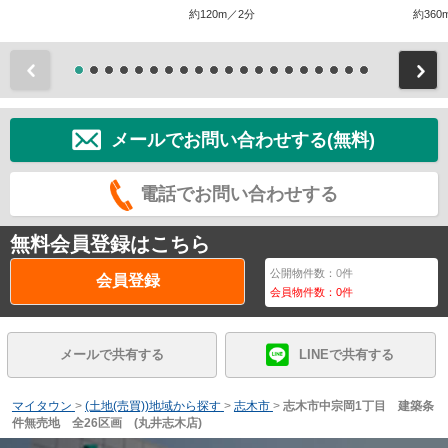
約120m／2分
約360
前
メールでお問い合わせする(無料)
電話でお問い合わせする
無料会員登録はこちら
公開物件数：
0
件
会員登録
会員物件数：
0
件
メールで共有する
LINEで共有する
マイタウン
>
(土地(売買))地域から探す
>
志木市
>
志木市中宗岡1丁目 建築条
件無売地 全26区画 (丸井志木店)