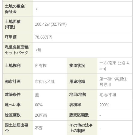
土地の敷金/
-/-
保証金
土地面積
108.42㎡(32.79坪)
(坪数)
坪単価
78.68万円
私道負担面積/
-/無
セットバック
一方(南東 公道 4.
土地権利
所有権
接道状況
5m)
第一種中高層住
都市計画
市街化区域
用途地域
居専用
建築条件
地目/地勢
無
宅地/平坦
建ぺい率
容積率
60%
200%
総区画数
販売区画数
26区画
-
国土法届出要
その他の法令
不要
-
否
上の制限