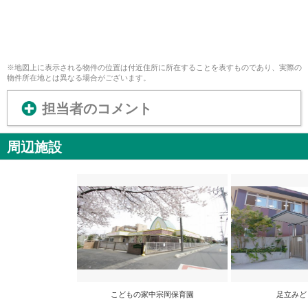
※地図上に表示される物件の位置は付近住所に所在することを表すものであり、実際の
物件所在地とは異なる場合がございます。
担当者のコメント
周辺施設
こどもの家中宗岡保育園
足立みど