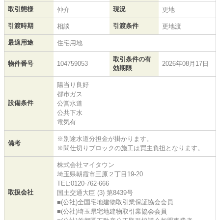
取引態様
現況
仲介
更地
引渡時期
引渡条件
相談
更地渡
最適用途
住宅用地
取引条件の有
物件番号
104759053
2026年08月17日
効期限
陽当り良好
都市ガス
設備条件
公営水道
公共下水
電気有
※別途水道分担金が掛かります。
備考
※間仕切りブロックの施工は買主負担となります。
株式会社マイタウン
埼玉県朝霞市三原２丁目19-20
TEL:0120-762-666
取扱会社
国土交通大臣 (3) 第8439号
■(公社)全国宅地建物取引業保証協会会員
■(公社)埼玉県宅地建物取引業協会会員