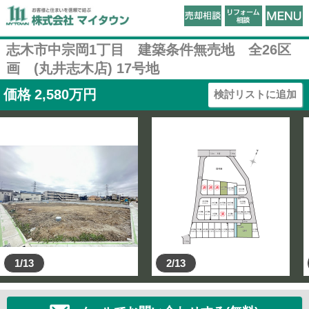
志木市中宗岡1丁目 建築条件無売地 全26区
画 (丸井志木店) 17号地
価格
2,580
万円
検討リストに追加
1/13
2/13