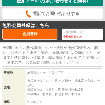
メールでお問い合わせする(無料)
電話でお問い合わせする
無料会員登録はこちら
公開物件数：
0
件
会員登録
会員物件数：
0
件
全26区画の大型分譲地。小・中学校が徒歩10分圏内に揃
い、お子さまの通学も安心。分譲地内には公園があり、子
育て世代に嬉しい住環境。周辺施設もあわせてご案内いた
しますので、お気軽にお問い合わせください。
所在地
埼玉県
志木市
中宗岡
１丁目
東武東上線
「
志木
」駅 バス10分 「志木高校入口」 停
歩5分
交通
東武東上線
「
柳瀬川
」駅 徒歩40分車12分
武蔵野線
「
北朝霞
」駅 徒歩48分車14分
価格
2,580万円