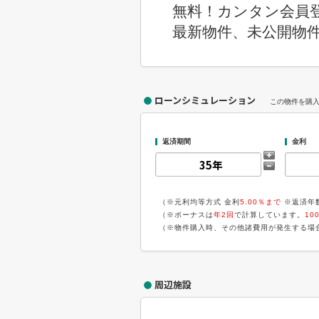
無料！カンタン会員
最新物件、未公開物
ローンシミュレーション
この物件を購
返済期間
金利
（※元利均等方式 金利
5.00％まで
※返済年
（※ボーナスは
年2回
で計算しています。
10
（※物件購入時、その他諸費用が発生する場
周辺施設