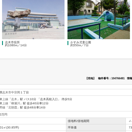
志木市役所
かすみ児童公園
約1080m／14分
約550m／7分
【売地】
物件番号：104766481
情報
県
志木市
中宗岡
１丁目
東上線
「
志木
」駅 バス10分 「志木高校入口」 停歩5分
東上線
「
柳瀬川
」駅 徒歩40分車12分
野線
「
北朝霞
」駅 徒歩48分車14分
80万円
借地料/借地期間
-/-
.01㎡(30.85坪)
坪単価
7