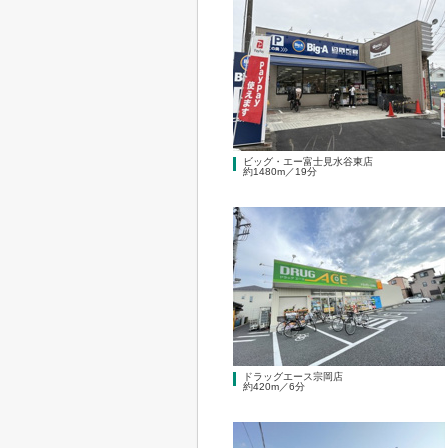
ビッグ・エー富士見水谷東店
約1480m／19分
ドラッグエース宗岡店
約420m／6分