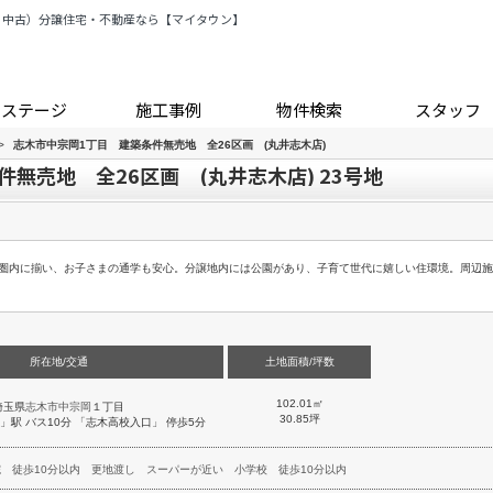
・中古）分譲住宅・不動産なら【マイタウン】
トステージ
施工事例
物件検索
スタッフ
>
志木市中宗岡1丁目 建築条件無売地 全26区画 (丸井志木店)
無売地 全26区画 (丸井志木店) 23号地
0分圏内に揃い、お子さまの通学も安心。分譲地内には公園があり、子育て世代に嬉しい住環境。周辺
所在地/交通
土地面積/坪数
102.01㎡
埼玉県
志木市
中宗岡
１丁目
30.85坪
」駅 バス10分 「志木高校入口」 停歩5分
院
徒歩10分以内
更地渡し
スーパーが近い
小学校
徒歩10分以内