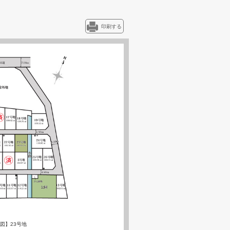
印刷する
図】23号地