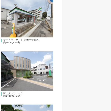
ファミリーマート 志木中宗岡店
約790m／10分
富士見クリニック
約1450m／19分