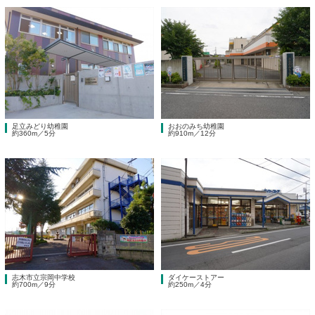
足立みどり幼稚園
おおのみち幼稚園
約360m／5分
約910m／12分
志木市立宗岡中学校
ダイケーストアー
約700m／9分
約250m／4分