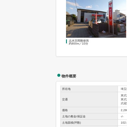
志木宗岡郵便局
約800m／10分
物件概要
所在地
埼玉
東武
交通
東武
武蔵
価格
2,2
土地の敷金/保証金
-/-
土地面積(坪数)
102