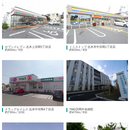
セブンイレブン 志木上宗岡5丁目店
ミニストップ 志木市中宗岡1丁目店
約400m／5分
約620m／8分
ドラッグセイムス 志木中宗岡4丁目店
TMG宗岡中央病院
約730m／10分
約470m／6分