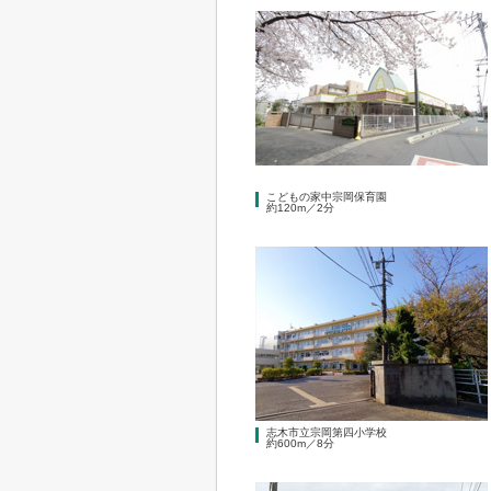
こどもの家中宗岡保育園
約120m／2分
志木市立宗岡第四小学校
約600m／8分