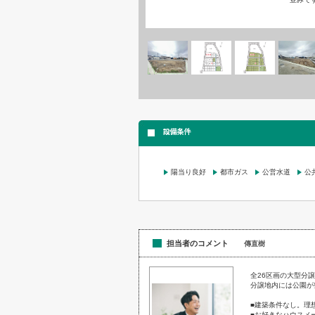
設備条件
陽当り良好
都市ガス
公営水道
公
担当者のコメント
傳直樹
全26区画の大型分
分譲地内には公園が
■建築条件なし。理
■お好きなハウスメ