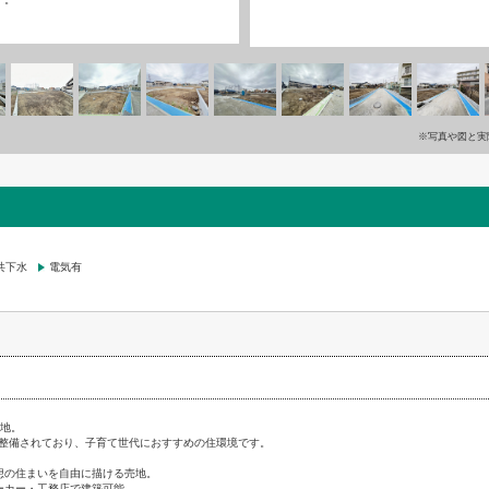
※写真や図と実
共下水
電気有
譲地。
整備されており、子育て世代におすすめの住環境です。
想の住まいを自由に描ける売地。
ーカー・工務店で建築可能。