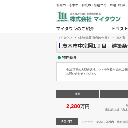
朝霞市・志木市・和光市・新座市の一戸建（新築
マイタウンのご紹介
トラス
マイタウン
>
(土地(売買))地域から探す
>
志木市
志木市中宗岡1丁目 建築条件
物件紹介
全26区画の大型分譲地。小・中学校が徒歩1
お問い合わせください。
価格
2,280
万円
東武東上線
「
志木
POINT
スーパー
徒歩10分以内
総合病