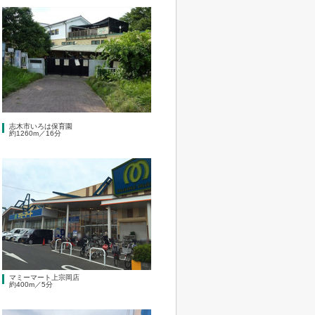
志木市いろは保育園
約1260m／16分
マミーマート上宗岡店
約400m／5分