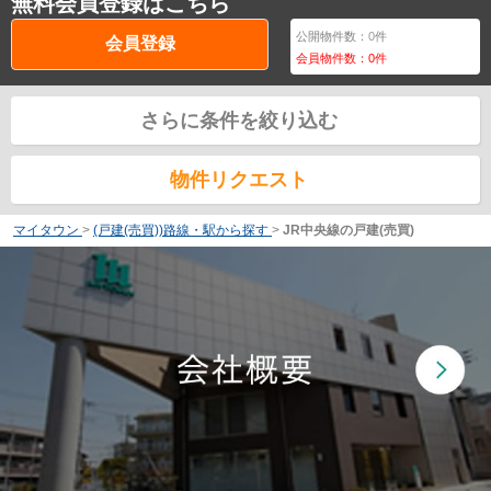
無料会員登録はこちら
公開物件数：
0
件
会員登録
会員物件数：
0
件
さらに条件を絞り込む
物件リクエスト
マイタウン
>
(戸建(売買))路線・駅から探す
>
JR中央線の戸建(売買)