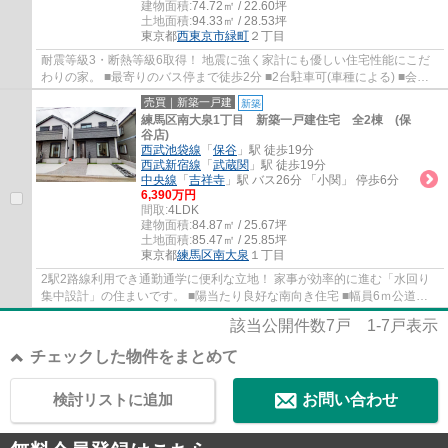
建物面積:
74.72㎡ / 22.60坪
土地面積:
94.33㎡ / 28.53坪
東京都
西東京市
緑町
２丁目
耐震等級3・断熱等級6取得！ 地震に強く家計にも優しい住宅性能にこだ
わりの家。 ■最寄りのバス停まで徒歩2分 ■2台駐車可(車種による) ■会話
が弾む対面式キッチン ■陽当たり良好な南...
売買｜新築一戸建
新築
練馬区南大泉1丁目 新築一戸建住宅 全2棟 (保
谷店)
西武池袋線
「
保谷
」駅 徒歩19分
西武新宿線
「
武蔵関
」駅 徒歩19分
中央線
「
吉祥寺
」駅 バス26分 「小関」 停歩6分
6,390万円
間取:
4LDK
建物面積:
84.87㎡ / 25.67坪
土地面積:
85.47㎡ / 25.85坪
東京都
練馬区
南大泉
１丁目
2駅2路線利用でき通勤通学に便利な立地！ 家事が効率的に進む「水回り
集中設計」の住まいです。 ■陽当たり良好な南向き住宅 ■幅員6ｍ公道に
面し駐車ラクラク ■耐震等級3取得(最上等級...
該当公開件数
7
戸
1-7
戸表示
チェックした物件をまとめて
検討リストに追加
お問い合わせ