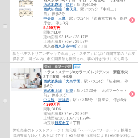
西東京市中町2丁目 中古一戸建住宅 （保谷店）
西武池袋線
「
保谷
」駅 徒歩13分
西武新宿線
「
東伏見
」駅 バス9分 「中町二丁
目」 停歩2分
中央線
「
三鷹
」駅 バス24分 「西東京市役所・保谷
庁舎」 停歩3分
5,499万円
間取:
4LDK
建物面積:
93.15㎡ / 28.17坪
土地面積:
97.76㎡ / 29.57坪
東京都
西東京市
中町
２丁目
駅とペデストリアンデッキで直結した「ステア」には24時間営業の「西友
保谷店」 同ビル内に市立図書館も開設され、駅の行き帰りに立ち寄るこ
とができるので大変便利です。
売買｜新築一戸建
新築
トラストステージ×カラーズ レジデンス 新座市栄
2丁目5期 全9棟
西武池袋線
「
大泉学園
」駅 バス14分 「新座栄」 停
歩6分
東武東上線
「
朝霞
」駅 バス23分 「天沼マーケット
前」 停歩10分
中央線
「
吉祥寺
」駅 バス58分 「新座栄」 停歩6分
4,990万円
間取:
3LDK
建物面積:
98.74㎡ / 29.86坪
土地面積:
105.10㎡ / 31.79坪
埼玉県
新座市
栄
２丁目
弊社売主のトラストステージ！ 旭化成「へーベルパワーボード」採用＆
収納豊富なゆとりある邸宅です！ ■2台駐車可(車種による) ■家事便利な水