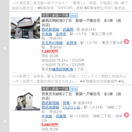
バス便充実し各方面へ好アクセス！ 「耐震」+「制震」の地震に強い家で
始める新生活！ ■制振装置「SAFE365」搭載 ■家事便利な水回り集中設計
■プライバシー重視の2階リビング ■浄水器...
売買｜新築一戸建
新築
練馬区関町南3丁目 新築一戸建住宅 全1棟 (保
谷店)
西武新宿線
「
武蔵関
」駅 徒歩13分
中央線
「
吉祥寺
」駅 バス7分 「東京三育小学
校」 停歩5分
京王井の頭線
「
吉祥寺
」駅 バス7分 「東京三育小学
校」 停歩5分
7,280万円
間取:
2LDK
建物面積:
76.14㎡ / 23.03坪
土地面積:
76.87㎡ / 23.25坪
東京都
練馬区
関町南
３丁目
バス利用で「吉祥寺」駅も日常使い可能！ リビングイン階段と対面式キ
ッチン採用でご家族の仲が深まる住まい。 ■長期優良住宅対象物件 ■地震
に強い家(耐震等級3) ■家事便利な水回り集...
売買｜新築一戸建
新築
西東京市緑町2丁目 新築一戸建住宅 全1棟 (保
谷店)
西武新宿線
「
田無
」駅 徒歩23分
西武池袋線
「
ひばりヶ丘
」駅 バス14分 「緑町二丁
目」 停歩2分
中央線
「
武蔵境
」駅 バス30分 「緑町二丁目」 停歩
2分
5,080万円
間取:
3LDK