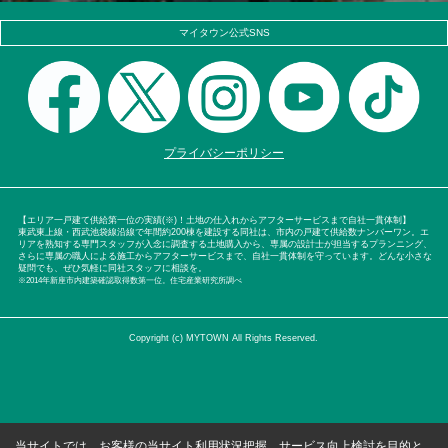
マイタウン公式SNS
プライバシーポリシー
【エリア一戸建て供給第一位の実績(※)！土地の仕入れからアフターサービスまで自社一貫体制】
東武東上線・西武池袋線沿線で年間約200棟を建設する同社は、市内の戸建て供給数ナンバーワン。エ
リアを熟知する専門スタッフが入念に調査する土地購入から、専属の設計士が担当するプランニング、
さらに専属の職人による施工からアフターサービスまで、自社一貫体制を守っています。どんな小さな
疑問でも、ぜひ気軽に同社スタッフに相談を。
※2014年新座市内建築確認取得数第一位。住宅産業研究所調べ
Copyright (c) MYTOWN All Rights Reserved.
当サイトでは、お客様の当サイト利用状況把握、サービス向上検討を目的と