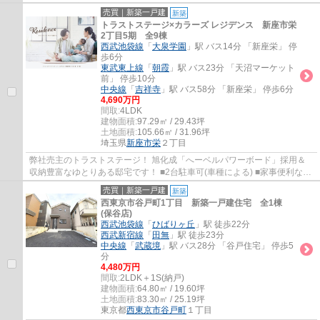
回り集中設計 ■LDK17帖以上(折上天井採用...
売買｜新築一戸建
新築
トラストステージ×カラーズ レジデンス 新座市栄
2丁目5期 全9棟
西武池袋線
「
大泉学園
」駅 バス14分 「新座栄」 停
歩6分
東武東上線
「
朝霞
」駅 バス23分 「天沼マーケット
前」 停歩10分
中央線
「
吉祥寺
」駅 バス58分 「新座栄」 停歩6分
4,690万円
間取:
4LDK
建物面積:
97.29㎡ / 29.43坪
土地面積:
105.66㎡ / 31.96坪
埼玉県
新座市
栄
２丁目
弊社売主のトラストステージ！ 旭化成「へーベルパワーボード」採用＆
収納豊富なゆとりある邸宅です！ ■2台駐車可(車種による) ■家事便利な水
回り集中設計 ■LDK17帖以上(折上天井採用...
売買｜新築一戸建
新築
西東京市谷戸町1丁目 新築一戸建住宅 全1棟
(保谷店)
西武池袋線
「
ひばりヶ丘
」駅 徒歩22分
西武新宿線
「
田無
」駅 徒歩23分
中央線
「
武蔵境
」駅 バス28分 「谷戸住宅」 停歩5
分
4,480万円
間取:
2LDK＋1S(納戸)
建物面積:
64.80㎡ / 19.60坪
土地面積:
83.30㎡ / 25.19坪
東京都
西東京市
谷戸町
１丁目