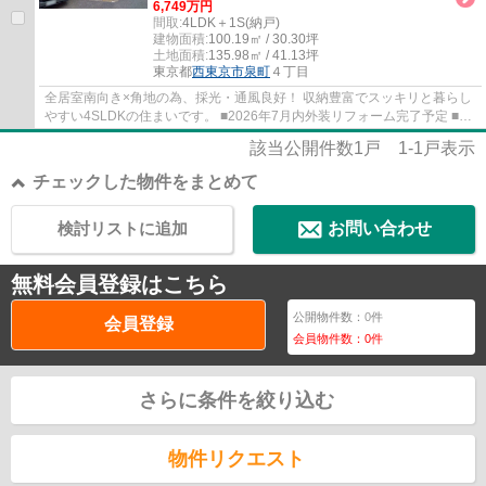
6,749万円
間取:
4LDK＋1S(納戸)
建物面積:
100.19㎡ / 30.30坪
土地面積:
135.98㎡ / 41.13坪
東京都
西東京市
泉町
４丁目
全居室南向き×角地の為、採光・通風良好！ 収納豊富でスッキリと暮らし
やすい4SLDKの住まいです。 ■2026年7月内外装リフォーム完了予定 ■2
台駐車可(車種による) ■幅広い世代に人気の...
該当公開件数
1
戸
1-1
戸表示
チェックした物件をまとめて
検討リストに追加
お問い合わせ
無料会員登録はこちら
公開物件数：
0
件
会員登録
会員物件数：
0
件
さらに条件を絞り込む
物件リクエスト