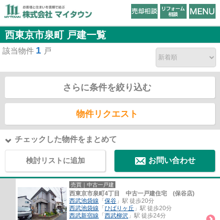
西東京市泉町 戸建一覧
1
該当物件
戸
さらに条件を絞り込む
物件リクエスト
チェックした物件をまとめて
検討リストに追加
お問い合わせ
売買｜中古一戸建
西東京市泉町4丁目 中古一戸建住宅 (保谷店)
西武池袋線
「
保谷
」駅 徒歩20分
西武池袋線
「
ひばりヶ丘
」駅 徒歩20分
西武新宿線
「
西武柳沢
」駅 徒歩24分