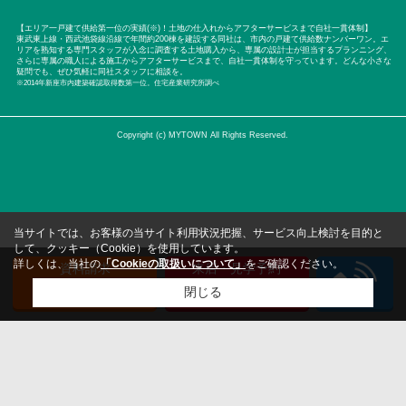
【エリア一戸建て供給第一位の実績(※)！土地の仕入れからアフターサービスまで自社一貫体制】
東武東上線・西武池袋線沿線で年間約200棟を建設する同社は、市内の戸建て供給数ナンバーワン。エ
リアを熟知する専門スタッフが入念に調査する土地購入から、専属の設計士が担当するプランニング、
さらに専属の職人による施工からアフターサービスまで、自社一貫体制を守っています。どんな小さな
疑問でも、ぜひ気軽に同社スタッフに相談を。
※2014年新座市内建築確認取得数第一位。住宅産業研究所調べ
Copyright (c) MYTOWN All Rights Reserved.
当サイトでは、お客様の当サイト利用状況把握、サービス向上検討を目的と
して、クッキー（Cookie）を使用しています。
詳しくは、当社の
「Cookieの取扱いについて」
をご確認ください。
資料請求
来店・見学予約
（無料）
（無料）
閉じる
検討リスト追加
お問い合わせ