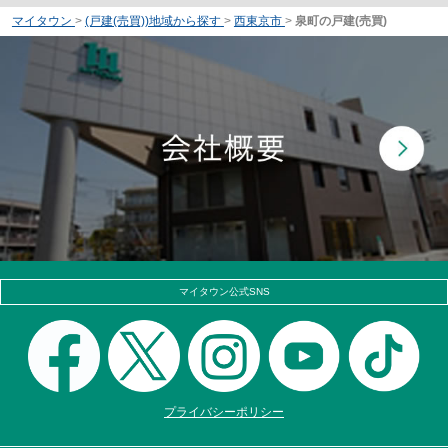
マイタウン
>
(戸建(売買))地域から探す
>
西東京市
>
泉町の戸建(売買)
マイタウン公式SNS
プライバシーポリシー