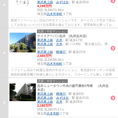
東武東上線
「
みずほ台
」駅 徒歩35分
4,190万円
間取:
3LDK/71.69㎡
埼玉県
志木市
幸町
３丁目
新規リノベーション済みの中古マンションです。オートロック付きで安心
してお住まいいただける住環境を備えております。管理体制も整ってお
り、専用使用権付きの駐車場を完備しており...
売買｜中古マンション
ナイスアーバン志木 (丸井志木店)
東武東上線
「
志木
」駅 徒歩17分
東武東上線
「
志木
」駅 バス9分 「富士道入口」 停
歩5分
東武東上線
「
柳瀬川
」駅 徒歩21分
2,480万円
間取:
3LDK/56.00㎡
埼玉県
志木市
柏町
１丁目
リフォーム済みで綺麗な室内の中古マンション。食洗器付キッチンや浴室
換気乾燥暖房機で快適な暮らしをサポート。フローリングも新しく貼替え
済み。志木第三小学校まで徒歩10分なので...
売買｜中古マンション
志木ニュータウン中央の森弐番街4号棟 （丸井志
木店）
東武東上線
「
柳瀬川
」駅 徒歩6分
東武東上線
「
みずほ台
」駅 徒歩21分
東武東上線
「
志木
」駅 徒歩26分
2,180万円
間取:
3LDK/75.17㎡
埼玉県
志木市
館
２丁目