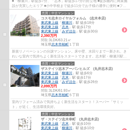
■「柳瀬川」駅徒歩7分、「志木」駅徒歩17分の好立地 ■徒歩圏内に商業施
設が充実したエリア ■小中学校まで徒歩11分でお子様の通学に便利 ■ファ
ミリーに嬉しい3LDK ■南向きにつき陽当た...
売買｜中古マンション
コスモ志木ロイヤルフォルム (志木本店)
東武東上線
「
柳瀬川
」駅 徒歩18分
東武東上線
「
志木
」駅 徒歩17分
東武東上線
「
みずほ台
」駅 徒歩30分
2,390万円
間取:
3LDK/63.21㎡
埼玉県
志木市
柏町
１丁目
新規リノベーションの分譲マンション。床や壁、水回りまで一新され、き
れいな室内で気持ちよく新生活をスタートできます。志木駅・柳瀬川駅の
2駅が徒歩利用可能で、通勤・通学にも便利...
売買｜中古マンション
ザステイツ志木アーバンヒルズ (丸井志木店)
東武東上線
「
柳瀬川
」駅 徒歩6分
東武東上線
「
志木
」駅 徒歩17分
東武東上線
「
みずほ台
」駅 徒歩26分
2,099万円
間取:
3LDK/61.93㎡
埼玉県
志木市
柏町
５丁目
室内リフォーム済みで気持ちよく新生活をスタート！スーパー「サミッ
ト」が近く、生活環境良好。
売買｜中古マンション
ザ・ステイツ志木幸町 (丸井志木店)
東武東上線
「
志木
」駅 徒歩10分
東武東上線
「
柳瀬川
」駅 徒歩10分