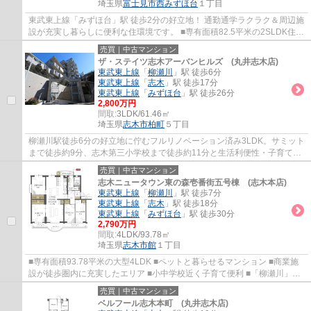
埼玉県
富士見市
西みずほ台
１丁目
東武東上線「みずほ台」駅 徒歩2分の好立地！ 通勤通学ラクラク＆周辺施
設が充実し暮らしに便利な住環境です。 ■専有面積82.5平米の2SLDK住戸
■2026年8月リノベーション完了予定 ■南...
売買｜中古マンション
ザ・ステイツ志木アーバンヒルズ (丸井志木店)
東武東上線
「
柳瀬川
」駅 徒歩6分
東武東上線
「
志木
」駅 徒歩17分
東武東上線
「
みずほ台
」駅 徒歩26分
2,800万円
間取:
3LDK/61.46㎡
埼玉県
志木市
柏町
５丁目
柳瀬川駅徒歩6分の好立地に佇むフルリノベーション済み3LDK。サミット
まで徒歩約9分、志木第三小学校まで徒歩約11分と生活利便性・子育て環
境ともに良好な住まいです。ぜひ現地でご体...
売買｜中古マンション
志木ニュータウン東の森壱番街五号棟 (志木本店)
東武東上線
「
柳瀬川
」駅 徒歩7分
東武東上線
「
志木
」駅 徒歩18分
東武東上線
「
みずほ台
」駅 徒歩30分
2,790万円
間取:
4LDK/93.78㎡
埼玉県
志木市
館
１丁目
■専有面積93.78平米の大型4LDK ■ペットと暮らせるマンション ■商業施
設が徒歩圏内に充実したエリア ■小中学校近く子育て便利 ■「柳瀬川」駅
徒歩7分の恵まれた住環境
売買｜中古マンション
ベルフール志木本町 (丸井志木店)