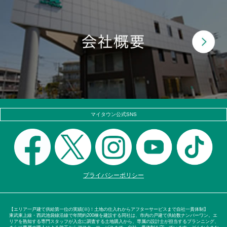
マイタウン公式SNS
プライバシーポリシー
【エリア一戸建て供給第一位の実績(※)！土地の仕入れからアフターサービスまで自社一貫体制】
東武東上線・西武池袋線沿線で年間約200棟を建設する同社は、市内の戸建て供給数ナンバーワン。エ
リアを熟知する専門スタッフが入念に調査する土地購入から、専属の設計士が担当するプランニング、