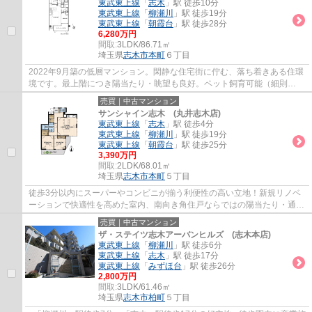
東武東上線
「
志木
」駅 徒歩10分
東武東上線
「
柳瀬川
」駅 徒歩19分
東武東上線
「
朝霞台
」駅 徒歩28分
6,280万円
間取:
3LDK/86.71㎡
埼玉県
志木市
本町
６丁目
2022年9月築の低層マンション。閑静な住宅街に佇む、落ち着きある住環
境です。最上階につき陽当たり・眺望も良好。ペット飼育可能（細則
有）。大切な家族とともに、快適な新生活をスタ...
売買｜中古マンション
サンシャイン志木 (丸井志木店)
東武東上線
「
志木
」駅 徒歩4分
東武東上線
「
柳瀬川
」駅 徒歩19分
東武東上線
「
朝霞台
」駅 徒歩25分
3,390万円
間取:
2LDK/68.01㎡
埼玉県
志木市
本町
５丁目
徒歩3分以内にスーパーやコンビニが揃う利便性の高い立地！新規リノベ
ーションで快適性を高めた室内、南向き角住戸ならではの陽当たり・通風
良好な住空間、さらにペット飼育可能で大切...
売買｜中古マンション
ザ・ステイツ志木アーバンヒルズ (志木本店)
東武東上線
「
柳瀬川
」駅 徒歩6分
東武東上線
「
志木
」駅 徒歩17分
東武東上線
「
みずほ台
」駅 徒歩26分
2,800万円
間取:
3LDK/61.46㎡
埼玉県
志木市
柏町
５丁目