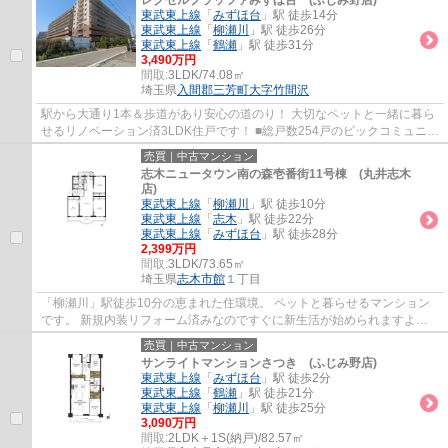
レクセルプラッツァみずほ台 (ふじみ野店)
東武東上線
「
みずほ台
」駅 徒歩14分
東武東上線
「
柳瀬川
」駅 徒歩26分
東武東上線
「
鶴瀬
」駅 徒歩31分
3,490万円
間取:
3LDK/74.08㎡
埼玉県
入間郡三芳町
大字竹間沢
駅から大通り1本＆歩道があり安心の道のり！ 大切なペットと一緒に暮ら
せるリノベーション済3LDK住戸です！ ■総戸数254戸のビックコミュニテ
ィ ■オートロック・宅配ボックス付き ■両...
売買｜中古マンション
志木ニュータウン南の森壱番街11号棟 (丸井志木
店)
東武東上線
「
柳瀬川
」駅 徒歩10分
東武東上線
「
志木
」駅 徒歩22分
東武東上線
「
みずほ台
」駅 徒歩28分
2,399万円
間取:
3LDK/73.65㎡
埼玉県
志木市
館
１丁目
「柳瀬川」駅徒歩10分の恵まれた住環境。 ペットと暮らせるマンション
です。 新規内装リフォーム済みなのですぐに新生活が始められますよ！
ファミリーに嬉しい3LDK、全室6帖以上のゆ...
売買｜中古マンション
サンライトマンションさつき (ふじみ野店)
東武東上線
「
みずほ台
」駅 徒歩2分
東武東上線
「
鶴瀬
」駅 徒歩21分
東武東上線
「
柳瀬川
」駅 徒歩25分
3,090万円
間取:
2LDK＋1S(納戸)/82.57㎡