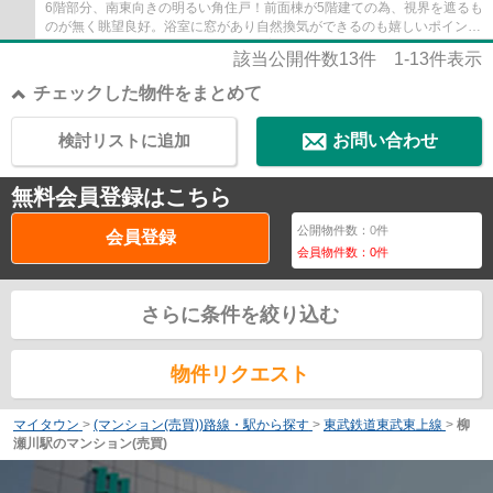
6階部分、南東向きの明るい角住戸！前面棟が5階建ての為、視界を遮るも
のが無く眺望良好。浴室に窓があり自然換気ができるのも嬉しいポイン
ト。志木第四小学校まで徒歩2分、子育てにも...
該当公開件数
13
件
1-13
件表示
チェックした物件をまとめて
検討リストに追加
お問い合わせ
無料会員登録はこちら
公開物件数：
0
件
会員登録
会員物件数：
0
件
さらに条件を絞り込む
物件リクエスト
マイタウン
>
(マンション(売買))路線・駅から探す
>
東武鉄道東武東上線
>
柳
瀬川駅のマンション(売買)