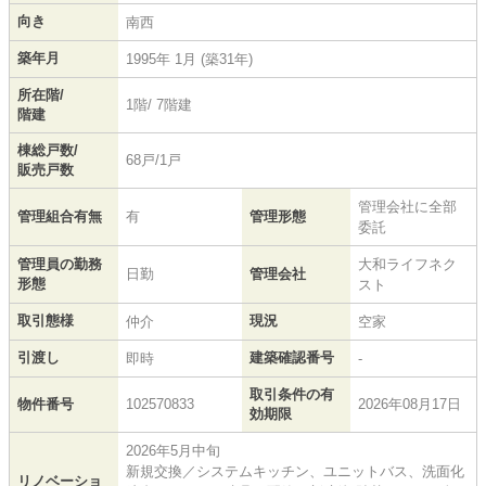
向き
南西
築年月
1995年 1月 (築31年)
所在階/
1階/ 7階建
階建
棟総戸数/
68戸/1戸
販売戸数
管理会社に全部
管理組合有無
有
管理形態
委託
管理員の勤務
大和ライフネク
日勤
管理会社
形態
スト
取引態様
現況
仲介
空家
引渡し
建築確認番号
即時
-
取引条件の有
物件番号
102570833
2026年08月17日
効期限
2026年5月中旬
新規交換／システムキッチン、ユニットバス、洗面化
リノベーショ