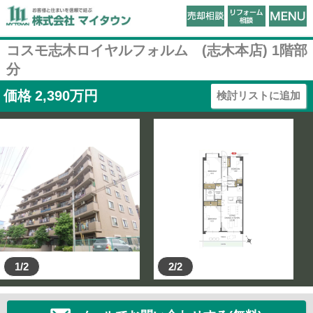
コスモ志木ロイヤルフォルム (志木本店) 1階部
分
価格
2,390
万円
検討リストに追加
1/2
2/2