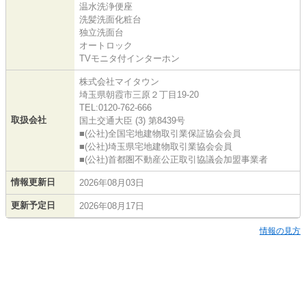
温水洗浄便座
洗髪洗面化粧台
独立洗面台
オートロック
TVモニタ付インターホン
株式会社マイタウン
埼玉県朝霞市三原２丁目19-20
TEL:0120-762-666
取扱会社
国土交通大臣 (3) 第8439号
■(公社)全国宅地建物取引業保証協会会員
■(公社)埼玉県宅地建物取引業協会会員
■(公社)首都圏不動産公正取引協議会加盟事業者
情報更新日
2026年08月03日
更新予定日
2026年08月17日
情報の見方