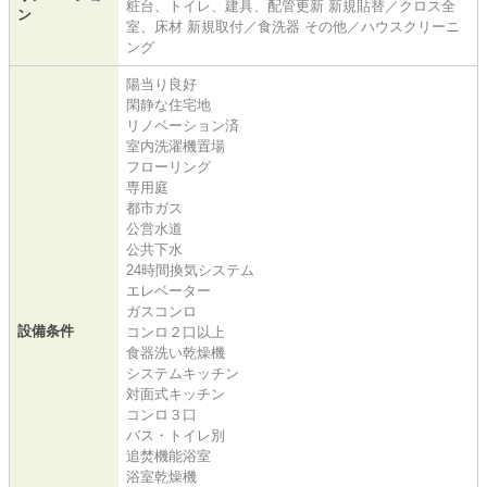
粧台、トイレ、建具、配管更新 新規貼替／クロス全
ン
室、床材 新規取付／食洗器 その他／ハウスクリーニ
ング
陽当り良好
閑静な住宅地
リノベーション済
室内洗濯機置場
フローリング
専用庭
都市ガス
公営水道
公共下水
24時間換気システム
エレベーター
ガスコンロ
設備条件
コンロ２口以上
食器洗い乾燥機
システムキッチン
対面式キッチン
コンロ３口
バス・トイレ別
追焚機能浴室
浴室乾燥機