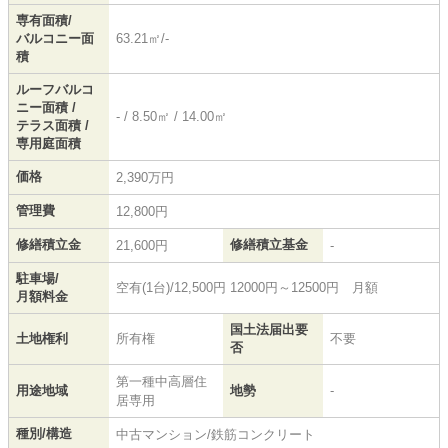
専有面積/
バルコニー面
63.21㎡/-
積
ルーフバルコ
ニー面積 /
- / 8.50㎡ / 14.00㎡
テラス面積 /
専用庭面積
価格
2,390万円
管理費
12,800円
修繕積立金
修繕積立基金
21,600円
-
駐車場/
空有(1台)/12,500円 12000円～12500円 月額
月額料金
国土法届出要
土地権利
所有権
不要
否
第一種中高層住
用途地域
地勢
-
居専用
種別/構造
中古マンション/鉄筋コンクリート