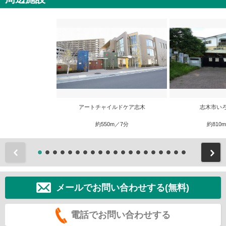
アートチャイルドケア志木
志木市い
約550m／7分
約810
前
メールでお問い合わせする(無料)
電話でお問い合わせする