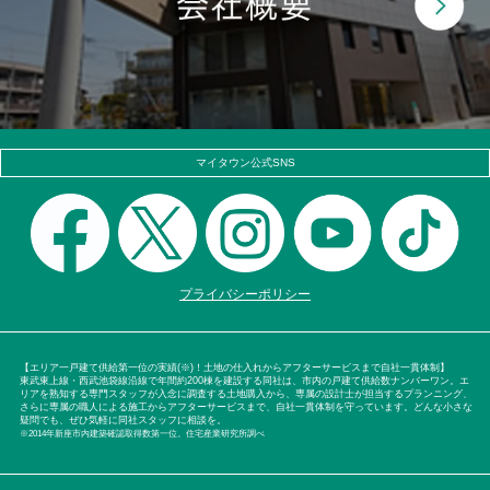
マイタウン公式SNS
プライバシーポリシー
【エリア一戸建て供給第一位の実績(※)！土地の仕入れからアフターサービスまで自社一貫体制】
東武東上線・西武池袋線沿線で年間約200棟を建設する同社は、市内の戸建て供給数ナンバーワン。エ
リアを熟知する専門スタッフが入念に調査する土地購入から、専属の設計士が担当するプランニング、
さらに専属の職人による施工からアフターサービスまで、自社一貫体制を守っています。どんな小さな
疑問でも、ぜひ気軽に同社スタッフに相談を。
※2014年新座市内建築確認取得数第一位。住宅産業研究所調べ