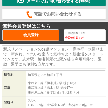
メールでお問い合わせする(無料)
電話でお問い合わせする
無料会員登録はこちら
公開物件数：
0
件
会員登録
会員物件数：
0
件
新規リノベーションの分譲マンション。床や壁、水回りま
で一新され、きれいな室内で気持ちよく新生活をスタート
できます。志木駅・柳瀬川駅の2駅が徒歩利用可能で、通
勤・通学にも便利な立地です。
所在地
埼玉県
志木市
柏町
１丁目
東武東上線
「
柳瀬川
」駅 徒歩18分
交通
東武東上線
「
志木
」駅 徒歩17分
東武東上線
「
みずほ台
」駅 徒歩30分
3LDK
間取り
LDK 12.9帖 1室
/
洋室 6.2帖 2室
/
洋室 3.8帖 1室