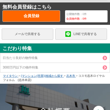
無料会員登録はこちら
公開物件数：
0
件
会員登録
会員物件数：
0
件
メールで共有する
LINEで共有する
こだわり特集
日当たり良好の物件特集
3000万円以下の物件特集
マイタウン
>
(マンション(売買))地域から探す
>
志木市
>
コスモ志木ロイヤル
フォルム (志木本店)