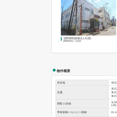
浅野病院(医療法人社団)
約900m／12分
物件概要
所在地
埼玉
東武
交通
東武
東武
3LD
間取り/詳細
LDK
専有面積/バルコニー面積
61.