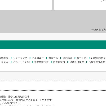
しや
※写真や図と実
濯機置場
フローリング
バルコニー
都市ガス
公営水道
公共下水
24時間換気
ンロ３口
バス・トイレ別
追焚機能浴室
浴室乾燥機
温水洗浄便座
洗髪洗面化粧台
の通勤・通学に便利な好立地
ン実施済みで、快適な新生活をスタートできます
すめの3LDKプラン