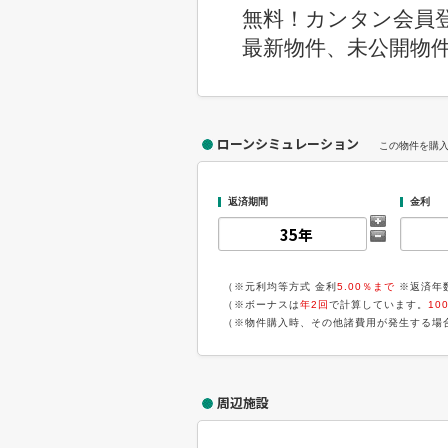
無料！カンタン会員
最新物件、未公開物
ローンシミュレーション
この物件を購
返済期間
金利
（※元利均等方式 金利
5.00％まで
※返済年
（※ボーナスは
年2回
で計算しています。
10
（※物件購入時、その他諸費用が発生する場
周辺施設