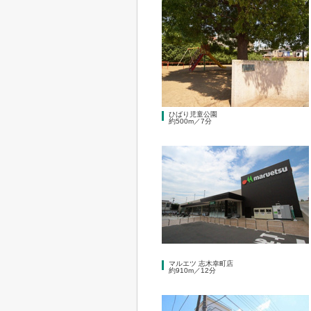
ひばり児童公園
約500m／7分
マルエツ 志木幸町店
約910m／12分