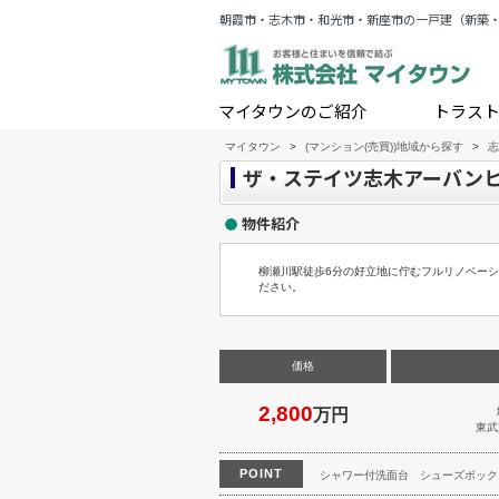
朝霞市・志木市・和光市・新座市の一戸建（新築
マイタウンのご紹介
トラス
マイタウン
>
(マンション(売買))地域から探す
>
志
ザ・ステイツ志木アーバンヒ
物件紹介
柳瀬川駅徒歩6分の好立地に佇むフルリノベーシ
ださい。
価格
2,800
万円
東武
POINT
シャワー付洗面台
シューズボック