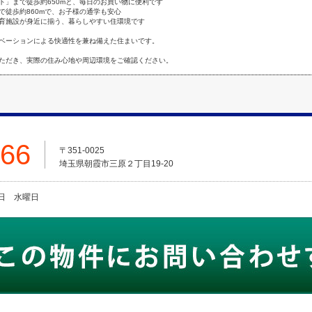
ト」まで徒歩約650mと、毎日のお買い物に便利です
で徒歩約860mで、お子様の通学も安心
育施設が身近に揃う、暮らしやすい住環境です
ベーションによる快適性を兼ね備えた住まいです。
ただき、実際の住み心地や周辺環境をご確認ください。
666
〒351-0025
埼玉県朝霞市三原２丁目19-20
火曜日 水曜日