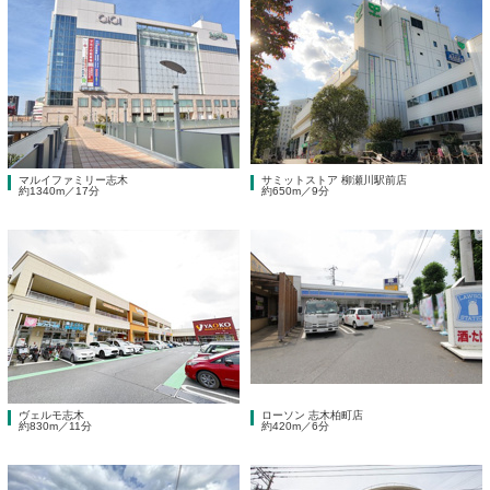
マルイファミリー志木
サミットストア 柳瀬川駅前店
約1340m／17分
約650m／9分
ヴェルモ志木
ローソン 志木柏町店
約830m／11分
約420m／6分