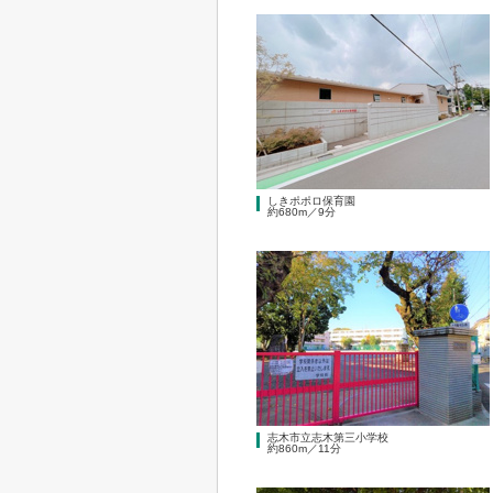
しきポポロ保育園
約680m／9分
志木市立志木第三小学校
約860m／11分