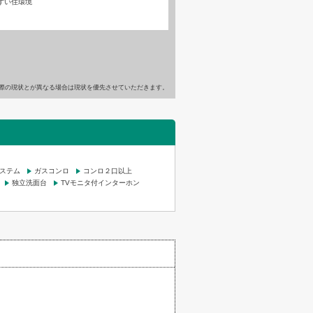
すい住環境
際の現状とが異なる場合は現状を優先させていただきます。
システム
ガスコンロ
コンロ２口以上
独立洗面台
TVモニタ付インターホン