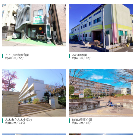
ここりの森保育園
みわ幼稚園
約400m／5分
約620m／8分
志木市立志木中学校
館第3児童公園
約860m／11分
約620m／8分