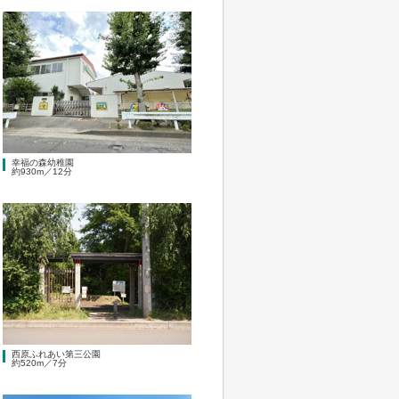
幸福の森幼稚園
約930m／12分
西原ふれあい第三公園
約520m／7分