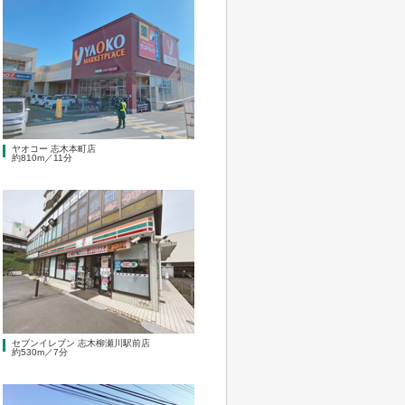
ヤオコー 志木本町店
約810m／11分
セブンイレブン 志木柳瀬川駅前店
約530m／7分