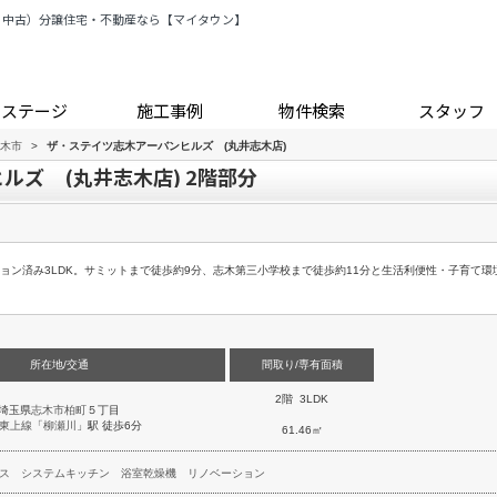
・中古）分譲住宅・不動産なら【マイタウン】
トステージ
施工事例
物件検索
スタッフ
木市
>
ザ・ステイツ志木アーバンヒルズ (丸井志木店)
ルズ (丸井志木店) 2階部分
ョン済み3LDK。サミットまで徒歩約9分、志木第三小学校まで徒歩約11分と生活利便性・子育て
所在地/交通
間取り/専有面積
2階 3LDK
埼玉県
志木市
柏町
５丁目
東上線
「
柳瀬川
」駅 徒歩6分
61.46㎡
ス
システムキッチン
浴室乾燥機
リノベーション