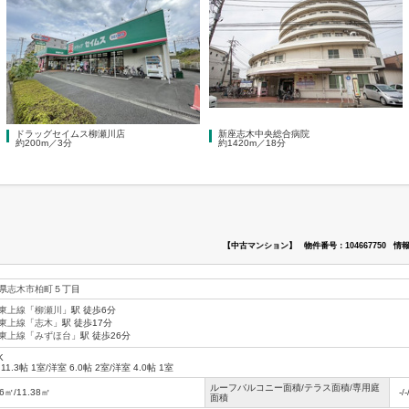
ドラッグセイムス柳瀬川店
新座志木中央総合病院
約200m／3分
約1420m／18分
【中古マンション】
物件番号：104667750
情報
県
志木市
柏町
５丁目
東上線
「
柳瀬川
」駅 徒歩6分
東上線
「
志木
」駅 徒歩17分
東上線
「
みずほ台
」駅 徒歩26分
K
 11.3帖 1室
/
洋室 6.0帖 2室
/
洋室 4.0帖 1室
ルーフバルコニー面積/テラス面積/専用庭
46㎡/11.38㎡
-/-
面積