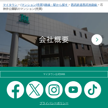
マイタウン
>
(マンション(売買))路線・駅から探す
>
西武鉄道西武池袋線
>
石
神井公園駅のマンション(売買)
マイタウン公式SNS
プライバシーポリシー