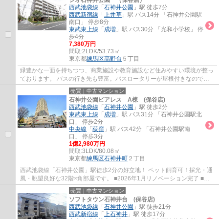
ジオ石神井公園 （保谷店）
西武池袋線
「
石神井公園
」駅 徒歩7分
西武新宿線
「
上井草
」駅 バス14分 「石神井公園駅
南口」 停歩8分
東武東上線
「
成増
」駅 バス30分 「光和小学校」 停
歩4分
7,380万円
間取:
2LDK/53.73㎡
東京都
練馬区
高野台
５丁目
緑豊かな一面を持ちつつ、商業施設や教育施設など住みやすい環境が整っ
ております。 バスの行き先も豊富。バスロータリーが屋根付きなので、
雨の日の乗り降りも快適です。
売買｜中古マンション
石神井公園ピアレス A棟 (保谷店)
西武池袋線
「
石神井公園
」駅 徒歩2分
東武東上線
「
成増
」駅 バス31分 「石神井公園駅北
口」 停歩2分
中央線
「
荻窪
」駅 バス42分 「石神井公園駅南
口」 停歩3分
1億2,980万円
間取:
3LDK/80.08㎡
東京都
練馬区
石神井町
２丁目
西武池袋線「石神井公園」駅徒歩2分の好立地！ ペット飼育可！採光・通
風・眺望良好な32階×角部屋です。 ■2026年1月リノベーション完了 ■会
話が弾む対面式キッチン ■ウォークインクロ...
売買｜中古マンション
ソフトタウン石神井台 (保谷店)
西武池袋線
「
石神井公園
」駅 徒歩21分
西武新宿線
「
上石神井
」駅 徒歩17分