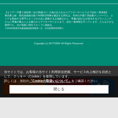
【エリア一戸建て供給第一位の実績(※)！土地の仕入れからアフターサービスまで自社一貫体制】
東武東上線・西武池袋線沿線で年間約200棟を建設する同社は、市内の戸建て供給数ナンバーワン。エ
リアを熟知する専門スタッフが入念に調査する土地購入から、専属の設計士が担当するプランニング、
さらに専属の職人による施工からアフターサービスまで、自社一貫体制を守っています。どんな小さな
疑問でも、ぜひ気軽に同社スタッフに相談を。
※2014年新座市内建築確認取得数第一位。住宅産業研究所調べ
Copyright (c) MYTOWN All Rights Reserved.
当サイトでは、お客様の当サイト利用状況把握、サービス向上検討を目的と
して、クッキー（Cookie）を使用しています。
詳しくは、当社の
「Cookieの取扱いについて」
をご確認ください。
資料請求
来店・見学予約
（無料）
（無料）
閉じる
検討リスト追加
お問い合わせ