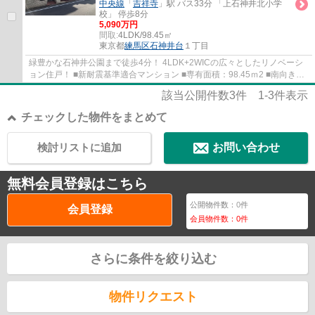
中央線
「
吉祥寺
」駅 バス33分 「上石神井北小学
校」 停歩8分
5,090万円
間取:
4LDK/98.45㎡
東京都
練馬区
石神井台
１丁目
緑豊かな石神井公園まで徒歩4分！ 4LDK+2WICの広々としたリノベーシ
ョン住戸！ ■新耐震基準適合マンション ■専有面積：98.45ｍ2 ■南向きの
為、陽当たり良好 ■LDK16.5帖・主寝室8.7帖...
該当公開件数
3
件
1-3
件表示
チェックした物件をまとめて
検討リストに追加
お問い合わせ
無料会員登録はこちら
公開物件数：
0
件
会員登録
会員物件数：
0
件
さらに条件を絞り込む
物件リクエスト