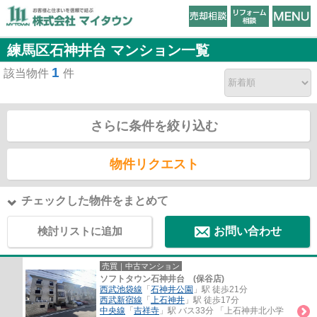
練馬区石神井台 マンション一覧
1
該当物件
件
さらに条件を絞り込む
物件リクエスト
チェックした物件をまとめて
検討リストに追加
お問い合わせ
売買｜中古マンション
ソフトタウン石神井台 (保谷店)
西武池袋線
「
石神井公園
」駅 徒歩21分
西武新宿線
「
上石神井
」駅 徒歩17分
中央線
「
吉祥寺
」駅 バス33分 「上石神井北小学