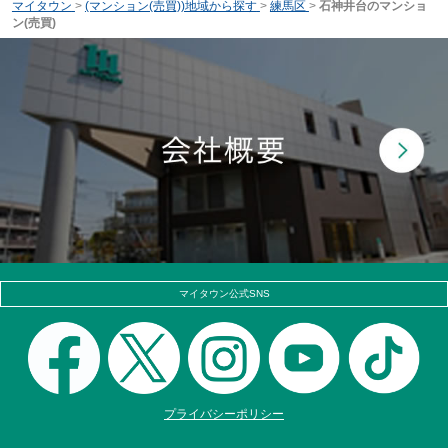
マイタウン
>
(マンション(売買))地域から探す
>
練馬区
>
石神井台のマンショ
ン(売買)
マイタウン公式SNS
プライバシーポリシー