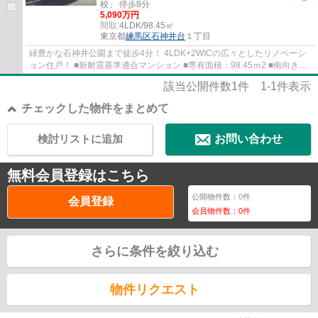
校」 停歩8分
5,090万円
間取:
4LDK/98.45㎡
東京都
練馬区
石神井台
１丁目
緑豊かな石神井公園まで徒歩4分！ 4LDK+2WICの広々としたリノベーシ
ョン住戸！ ■新耐震基準適合マンション ■専有面積：98.45ｍ2 ■南向きの
為、陽当たり良好 ■LDK16.5帖・主寝室8.7帖...
該当公開件数
1
件
1-1
件表示
チェックした物件をまとめて
検討リストに追加
お問い合わせ
無料会員登録はこちら
公開物件数：
0
件
会員登録
会員物件数：
0
件
さらに条件を絞り込む
物件リクエスト