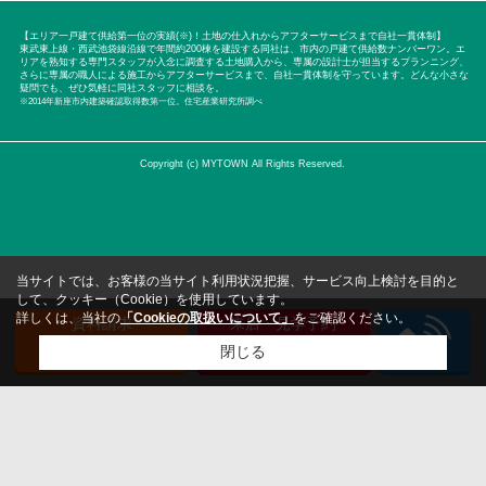
【エリア一戸建て供給第一位の実績(※)！土地の仕入れからアフターサービスまで自社一貫体制】
東武東上線・西武池袋線沿線で年間約200棟を建設する同社は、市内の戸建て供給数ナンバーワン。エ
リアを熟知する専門スタッフが入念に調査する土地購入から、専属の設計士が担当するプランニング、
さらに専属の職人による施工からアフターサービスまで、自社一貫体制を守っています。どんな小さな
疑問でも、ぜひ気軽に同社スタッフに相談を。
※2014年新座市内建築確認取得数第一位。住宅産業研究所調べ
Copyright (c) MYTOWN All Rights Reserved.
当サイトでは、お客様の当サイト利用状況把握、サービス向上検討を目的と
して、クッキー（Cookie）を使用しています。
詳しくは、当社の
「Cookieの取扱いについて」
をご確認ください。
資料請求
来店・見学予約
（無料）
（無料）
閉じる
検討リスト追加
お問い合わせ