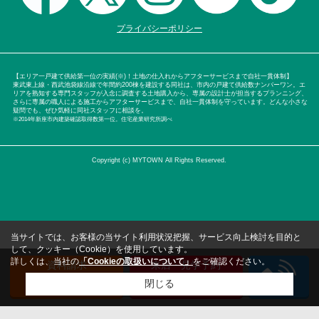
プライバシーポリシー
【エリア一戸建て供給第一位の実績(※)！土地の仕入れからアフターサービスまで自社一貫体制】
東武東上線・西武池袋線沿線で年間約200棟を建設する同社は、市内の戸建て供給数ナンバーワン。エ
リアを熟知する専門スタッフが入念に調査する土地購入から、専属の設計士が担当するプランニング、
さらに専属の職人による施工からアフターサービスまで、自社一貫体制を守っています。どんな小さな
疑問でも、ぜひ気軽に同社スタッフに相談を。
※2014年新座市内建築確認取得数第一位。住宅産業研究所調べ
Copyright (c) MYTOWN All Rights Reserved.
当サイトでは、お客様の当サイト利用状況把握、サービス向上検討を目的と
して、クッキー（Cookie）を使用しています。
詳しくは、当社の
「Cookieの取扱いについて」
をご確認ください。
資料請求
来店・見学予約
（無料）
（無料）
閉じる