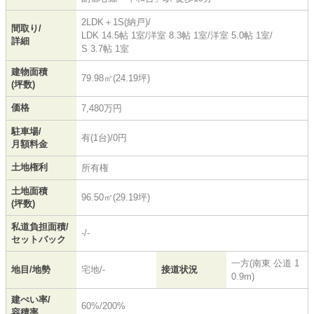
2LDK＋1S(納戸)/
間取り/
LDK 14.5帖 1室
/
洋室 8.3帖 1室
/
洋室 5.0帖 1室
/
詳細
S 3.7帖 1室
建物面積
79.98㎡(24.19坪)
(坪数)
価格
7,480万円
駐車場/
有(1台)/0円
月額料金
土地権利
所有権
土地面積
96.50㎡(29.19坪)
(坪数)
私道負担面積/
-/-
セットバック
一方(南東 公道 1
地目/地勢
宅地/-
接道状況
0.9m)
建ぺい率/
60%/200%
容積率