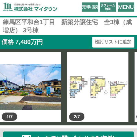
練馬区平和台1丁目 新築分譲住宅 全3棟（成
増店） 3号棟
価格
7,480
万円
検討リストに追加
1/7
2/7