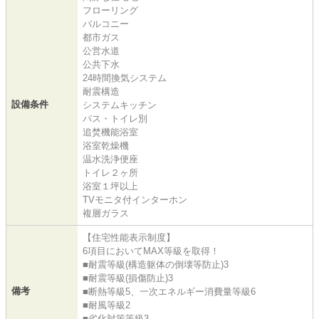
フローリング
バルコニー
都市ガス
公営水道
公共下水
24時間換気システム
耐震構造
設備条件
システムキッチン
バス・トイレ別
追焚機能浴室
浴室乾燥機
温水洗浄便座
トイレ２ヶ所
浴室１坪以上
TVモニタ付インターホン
複層ガラス
【住宅性能表示制度】
6項目においてMAX等級を取得！
■耐震等級(構造躯体の倒壊等防止)3
■耐震等級(損傷防止)3
備考
■断熱等級5、一次エネルギー消費量等級6
■耐風等級2
■劣化対策等級3