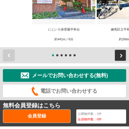
にじいろ保育園平和台
練馬区立平
約441m／6分
約266
前
メールでお問い合わせする(無料)
電話でお問い合わせする
無料会員登録はこちら
公開物件数：
0
件
会員登録
会員物件数：
0
件