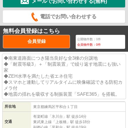
メールでお問い合わせする(無料)
電話でお問い合わせする
無料会員登録はこちら
公開物件数：
0
件
会員登録
会員物件数：
0
件
◆南東道路面につき陽当良好な全3棟の分譲地
◆「耐震等級3」＋「制震装置」で繰り返す地震にも強い
家
◆ZEH水準を満たした省エネ住宅
◆スマホと連動してリアルタイムに映像確認できる防犯カ
メラ付
◆地震の揺れを吸収する制振装置「SAFE365」を搭載。
所在地
東京都
練馬区
平和台
１丁目
有楽町線
「
氷川台
」駅 徒歩14分
交通
東武東上線
「
上板橋
」駅 徒歩18分
副都心線
「
平和台
」駅 徒歩19分