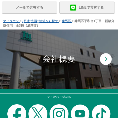
メールで共有する
LINEで共有する
マイタウン
>
(戸建(売買))地域から探す
>
練馬区
>
練馬区平和台1丁目 新築分
譲住宅 全3棟（成増店）
マイタウン公式SNS