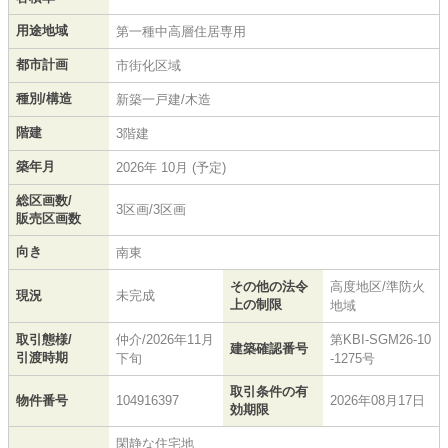
用途地域
第一種中高層住居専用
都市計画
市街化区域
種別/構造
新築一戸建/木造
階建
3階建
築年月
2026年 10月 (予定)
総区画数/
3区画/3区画
販売区画数
向き
南東
その他の法令
高度地区/準防火
現況
未完成
上の制限
地域
取引態様/
仲介/2026年11月
第KBI-SGM26-10
建築確認番号
引渡時期
下旬
-1275号
取引条件の有
物件番号
104916397
2026年08月17日
効期限
閑静な住宅地