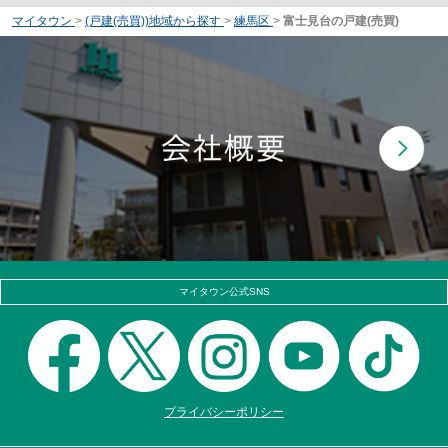
マイタウン
>
(戸建(売買))地域から探す
>
練馬区
>
富士見台の戸建(売買)
マイタウン公式SNS
プライバシーポリシー