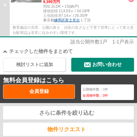
9,399万円
間取:
2LDK＋1S(納戸)
建物面積:
113.03㎡ / 34.19坪
土地面積:
87.14㎡ / 26.35坪
東京都
練馬区
富士見台
１丁目
教育施設の充実、公園の多さ、治安の良さなど子育て世帯にとって富士見
台駅周辺は非常に住みやすい環境です。
該当公開件数
1
戸
1-1
戸表示
チェックした物件をまとめて
検討リストに追加
お問い合わせ
無料会員登録はこちら
公開物件数：
0
件
会員登録
会員物件数：
0
件
さらに条件を絞り込む
物件リクエスト