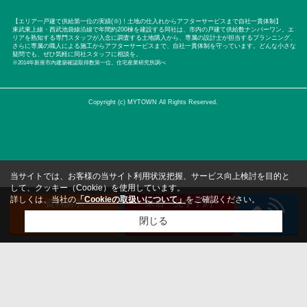
【エリア一戸建て供給第一位の実績(※)！土地の仕入れからアフターサービスまで自社一貫体制】
東武東上線・西武池袋線沿線で年間約200棟を建設する同社は、市内の戸建て供給数ナンバーワン。エ
リアを熟知する専門スタッフが入念に調査する土地購入から、専属の設計士が担当するプランニング、
さらに専属の職人による施工からアフターサービスまで、自社一貫体制を守っています。どんな小さな
疑問でも、ぜひ気軽に同社スタッフに相談を。
※2014年新座市内建築確認取得数第一位。住宅産業研究所調べ
Copyright (c) MYTOWN All Rights Reserved.
当サイトでは、お客様の当サイト利用状況把握、サービス向上検討を目的と
して、クッキー（Cookie）を使用しています。
詳しくは、当社の
「Cookieの取扱いについて」
をご確認ください。
資料請求
来店・見学予約
（無料）
（無料）
閉じる
検討リスト追加
お問い合わせ