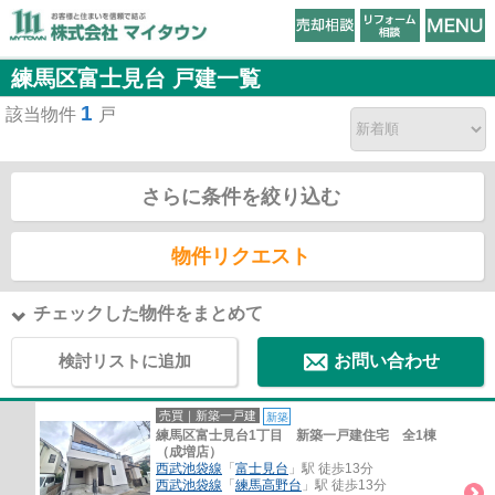
練馬区富士見台 戸建一覧
1
該当物件
戸
さらに条件を絞り込む
物件リクエスト
チェックした物件をまとめて
検討リストに追加
お問い合わせ
売買｜新築一戸建
新築
練馬区富士見台1丁目 新築一戸建住宅 全1棟
（成増店）
西武池袋線
「
富士見台
」駅 徒歩13分
西武池袋線
「
練馬高野台
」駅 徒歩13分