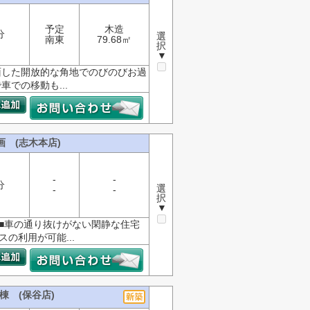
予定
木造
分
選
南東
79.68㎡
択
▼
面した開放的な角地でのびのびお過
での移動も...
 (志木本店)
-
-
分
選
-
-
択
▼
 ■車の通り抜けがない閑静な住宅
の利用が可能...
棟 (保谷店)