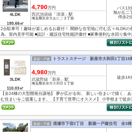
4,790
万円
バス13
旭が丘二
西武池袋線
「
清瀬
」駅
4LDK
停歩2
埼玉県
新座市
あたご
３丁目
195.66㎡
2台駐車可！趣味が楽しめるお庭付！ 閑静な住宅地に佇む広々4LDKの
為、室内見学可能 ■設計・建設住宅性能評価付 ■家事便利な水回り集中設計 ■
トラストステージ 新座市大和田1丁目19
新築一戸建
4,980
万円
徒歩14
3LDK
武蔵野線
「
新座
」駅
埼玉県
新座市
大和田
１丁目
110.03㎡
【全24棟の大型開発分譲地】 夢が広がる街。 新しい住まいで描く、
む住まいをご提案します。 【子育て世帯にオススメ】 小学校まで徒歩3～
清瀬市下宿3丁目 新築一戸建住宅 全3棟
新築一戸建