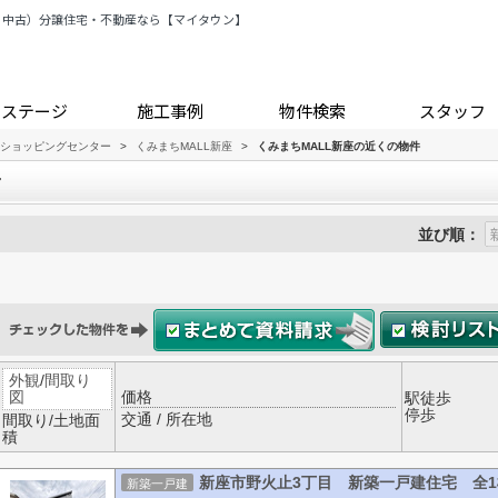
・中古）分譲住宅・不動産なら【マイタウン】
トステージ
施工事例
物件検索
スタッフ
ショッピングセンター
>
くみまちMALL新座
>
くみまちMALL新座の近くの物件
件
並び順：
外観
/
間取り
図
価格
駅徒歩
停歩
交通 / 所在地
間取り/土地面
積
新座市野火止3丁目 新築一戸建住宅 全1
新築一戸建