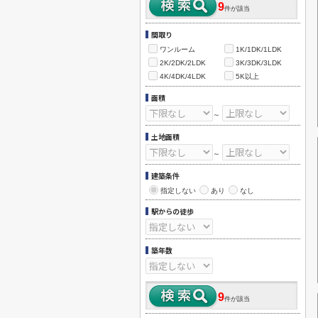
9
件が該当
間取り
ワンルーム
1K/1DK/1LDK
2K/2DK/2LDK
3K/3DK/3LDK
4K/4DK/4LDK
5K以上
面積
～
土地面積
～
建築条件
指定しない
あり
なし
駅からの徒歩
築年数
9
件が該当