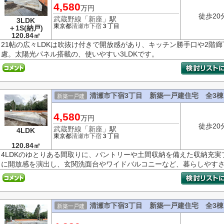
4,580
万円
徒歩20
武蔵野線
「
新座
」駅
3LDK
東京都
清瀬市
下宿
３丁目
＋1S(納戸)
120.84㎡
21帖の広々LDKは吹抜け付きで開放感があり、キッチン勝手口や2階
慮。太陽光パネル搭載の、使いやすい3LDKです。
清瀬市下宿3丁目 新築一戸建住宅 全3棟
新築一戸建
4,580
万円
徒歩20
武蔵野線
「
新座
」駅
4LDK
東京都
清瀬市
下宿
３丁目
120.84㎡
4LDKのゆとりある間取りに、パントリーや土間収納を備えた収納充
に開放感を演出し、玄関洗面台やワイドバルコニーなど、暮らしやす
清瀬市下宿3丁目 新築一戸建住宅 全3棟
新築一戸建