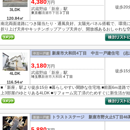
4,380
万円
徒歩20
武蔵野線
「
新座
」駅
3LDK
東京都
清瀬市
下宿
３丁目
120.84㎡
南北両面道路につき陽当たり・通風良好。太陽光パネル搭載で、環境
折り上げ天井やキッチンポップアップ天井が、開放感あるおしゃれな
新座市大和田4丁目 中古一戸建住宅 (志
中古一戸建
3,180
万円
徒歩15
武蔵野線
「
新座
」駅
4LDK
埼玉県
新座市
大和田
４丁目
116.54㎡
■「新座」駅より徒歩15分 ■暮らしやすい閑静な住宅地 ■前面6m道路
上3部屋のゆとりある4LDK ■リフォーム完了済のためすぐに新生活が
トラストステージ 新座市野火止5丁目46
新築一戸建
5,880