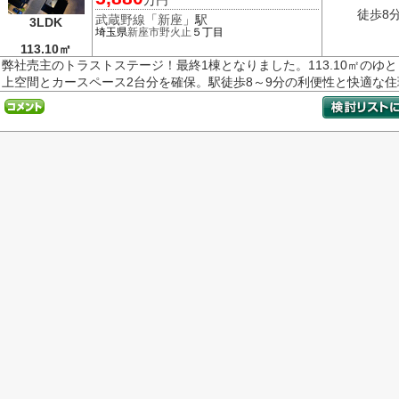
万円
徒歩8
武蔵野線
「
新座
」駅
3LDK
埼玉県
新座市
野火止
５丁目
113.10㎡
弊社売主のトラストステージ！最終1棟となりました。113.10㎡のゆ
上空間とカースペース2台分を確保。駅徒歩8～9分の利便性と快適な住環