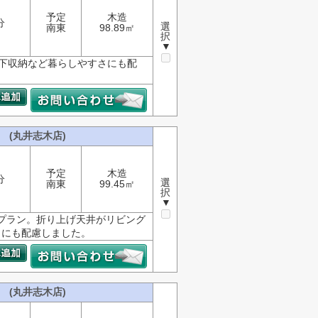
予定
木造
分
選
南東
98.89㎡
択
▼
廊下収納など暮らしやすさにも配
 (丸井志木店)
予定
木造
分
選
南東
99.45㎡
択
▼
実プラン。折り上げ天井がリビング
さにも配慮しました。
 (丸井志木店)