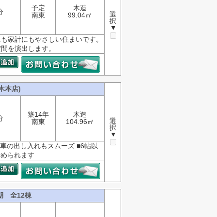
予定
木造
分
選
南東
99.04㎡
択
▼
にも家計にもやさしい住まいです。
空間を演出します。
木本店)
築14年
木造
分
選
南東
104.96㎡
択
▼
で車の出し入れもスムーズ ■6帖以
始められます
期 全12棟