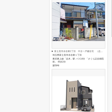
富士見市水谷東1丁目 中古一戸建住宅 （志木本店）
埼玉県富士見市水谷東１丁目
東武東上線「志木」駅 バス14分 「さくら記念病院
前」 停歩2分
築59年