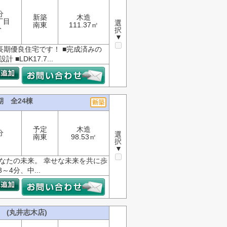
分
新築
木造
丁目
選
南東
111.37㎡
分
択
▼
長期優良住宅です！ ■完成済みの
LDK17.7...
期 全24棟
予定
木造
分
選
南東
98.53㎡
択
▼
あなたの未来。 幸せな未来を共に歩
4分、中...
 (丸井志木店)