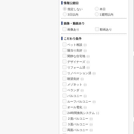
情報公開日
指定しない
本日
3日以内
1週間以内
画像・動画あり
画像あり
動画あり
こだわり条件
ペット相談
(-)
陽当り良好
(-)
閑静な住宅地
(-)
デザイナーズ
(-)
リフォーム済
(-)
リノベーション済
(-)
眺望良好
(-)
メゾネット
(-)
ベランダ
(-)
バルコニー
(-)
ルーフバルコニー
(-)
オール電化
(-)
24時間換気システム
(-)
２面バルコニー
(-)
３面バルコニー
(-)
両面バルコニー
(-)