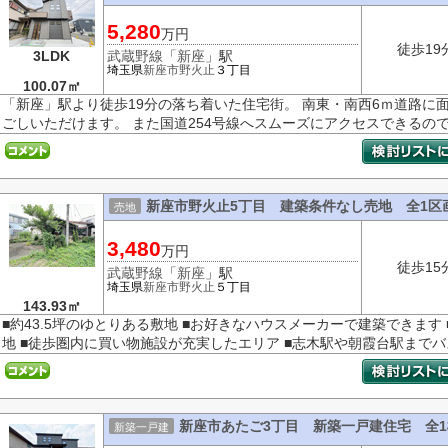
5,280
万円
徒歩19
3LDK
武蔵野線
「
新座
」駅
埼玉県
新座市
野火止
３丁目
100.07㎡
「新座」駅より徒歩19分の落ち着いた住宅街。 南東・南西6ｍ道路に
ごしいただけます。 また国道254号線へスムーズにアクセスできるので車
新座市野火止5丁目 建築条件なし売地 全1区画
売地
3,480
万円
徒歩15
武蔵野線
「
新座
」駅
埼玉県
新座市
野火止
５丁目
143.93㎡
■約43.5坪のゆとりある敷地 ■お好きなハウスメーカーで建築できます
地 ■徒歩圏内に買い物施設が充実したエリア ■志木駅や朝霞台駅までバス
新座市あたご3丁目 新築一戸建住宅 全1
新築一戸建