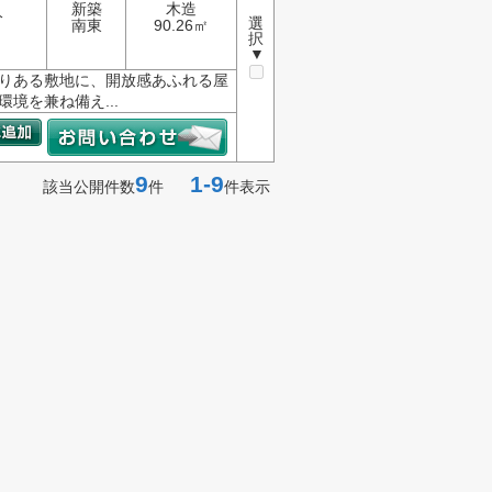
新築
木造
分
選
南東
90.26㎡
択
▼
とりある敷地に、開放感あふれる屋
境を兼ね備え...
9
1-9
該当公開件数
件
件表示