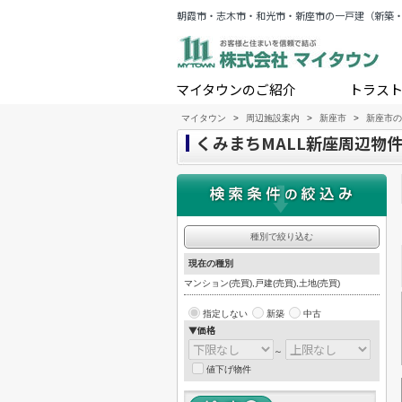
朝霞市・志木市・和光市・新座市の一戸建（新築
マイタウンのご紹介
トラス
マイタウン
>
周辺施設案内
>
新座市
>
新座市の
くみまちMALL新座周辺物
種別で絞り込む
現在の種別
マンション(売買),戸建(売買),土地(売買)
指定しない
新築
中古
▼価格
～
値下げ物件