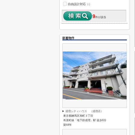
自由設計対応
(-)
9
件が該当
新着物件
成増シティハウス （成増店）
東京都練馬区旭町３丁目
有楽町線「地下鉄成増」駅 徒歩6分
築44年