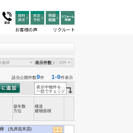
お客様の声
リクルート
表示件数：
9
1-9
該当公開件数
件
件表示
表示中物件を
一括でチェック
築年数
構造
方位
建物面積
棟 (丸井志木店)